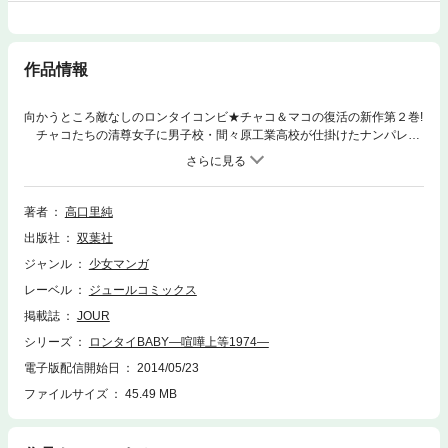
作品情報
向かうところ敵なしのロンタイコンビ★チャコ＆マコの復活の新作第２巻!
チャコたちの清尊女子に男子校・間々原工業高校が仕掛けたナンパレー
ス、その一番の狙いはやっぱり二人だった!? チャコと緋郎、マコと鉄美
の関係を揺るがせたゲームの行方は? そしてレースに便乗して清女を仕
切ろうとする伏兵相手に今回もチャコとマコが大暴れ!!
著者
高口里純
出版社
双葉社
ジャンル
少女マンガ
レーベル
ジュールコミックス
掲載誌
JOUR
シリーズ
ロンタイBABY―喧嘩上等1974―
電子版配信開始日
2014/05/23
ファイルサイズ
45.49 MB