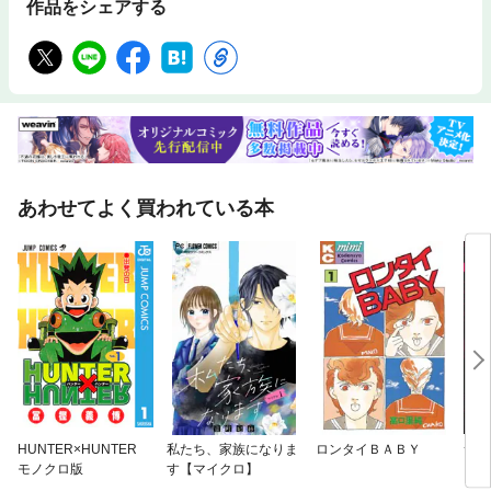
作品をシェアする
あわせてよく買われている本
HUNTER×HUNTER
私たち、家族になりま
ロンタイＢＡＢＹ
サイ
モノクロ版
す【マイクロ】
（分