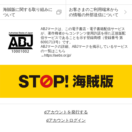
海賊版に関する取り組みに
お客さまのご利用端末から
ついて
の情報の外部送信について
ABJマークは、この電子書店・電子書籍配信サービス
が、著作権者からコンテンツ使用許諾を得た正規版配
信サービスであることを示す登録商標（登録番号 第
6091713号）です。
ABJマークの詳細、ABJマークを掲示しているサービス
の一覧はこちら
→
https://aebs.or.jp/
dアカウントを発行する
dアカウントログイン