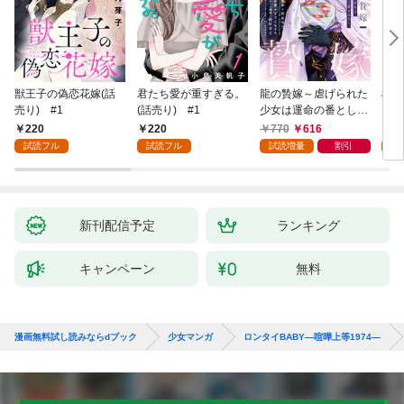
獣王子の偽恋花嫁(話
君たち愛が重すぎる。
龍の贄嫁～虐げられた
桜と
売り) #1
(話売り) #1
少女は運命の番として
愛される～ 1巻
220
220
770
616
2
試読フル
試読フル
試読増量
割引
試
新刊配信予定
ランキング
キャンペーン
無料
漫画無料試し読みならdブック
少女マンガ
ロンタイBABY―喧嘩上等1974―