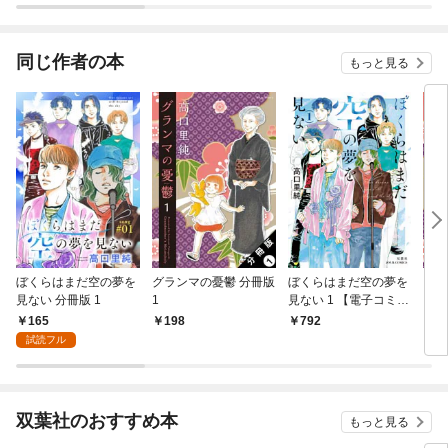
同じ作者の本
もっと見る
ぼくらはまだ空の夢を
グランマの憂鬱 分冊版
ぼくらはまだ空の夢を
グラ
見ない 分冊版 1
1
見ない 1 【電子コミッ
ク限定特典付き】
165
198
792
7
試読フル
双葉社のおすすめ本
もっと見る