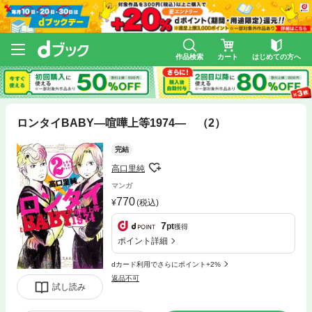
作品検索
カート
はじめての方へ
ロンタイBABY―喧嘩上等1974― （2）
完結
高口里純
マンガ
770
(税込)
7
pt
獲得
ポイント詳細
dカード利用でさらにポイント+2%
返品不可
試し読み