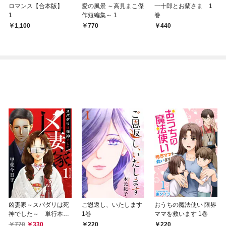
ロマンス【合本版】
愛の風景 ～高見まこ傑
一十郎とお蘭さま 1
1
作短編集～ 1
巻
1,100
770
440
凶妻家～スパダリは死
ご恩返し、いたします
おうちの魔法使い 限界
神でした～ 単行本版
1巻
ママを救います 1巻
1巻
770
330
220
220