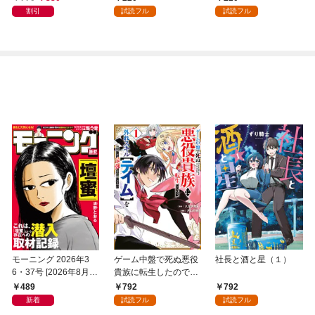
割引
試読フル
試読フル
モーニング 2026年3
ゲーム中盤で死ぬ悪役
社長と酒と星（１）
6・37号 [2026年8月6
貴族に転生したので、
日発売]
外れスキル【テイム】
489
792
792
を駆使して最強を目指
新着
試読フル
試読フル
してみた（１）