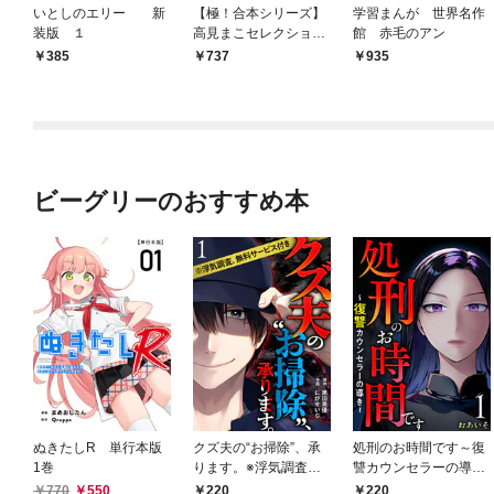
いとしのエリー 新
【極！合本シリーズ】
学習まんが 世界名作
装版 １
高見まこセレクション
館 赤毛のアン
1巻
385
737
935
ビーグリーのおすすめ本
ぬきたしR 単行本版
クズ夫の“お掃除”、承
処刑のお時間です～復
1巻
ります。※浮気調査、
讐カウンセラーの導き
無料サービス付き 1巻
～ 1巻
770
550
220
220