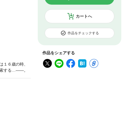
カートへ
作品をチェックする
作品をシェアする
は１６歳の時、
索する…――。