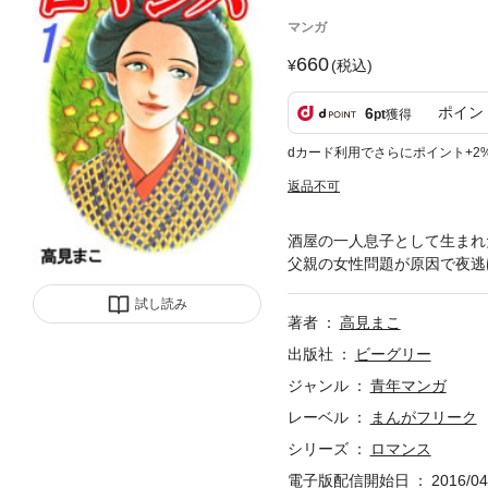
マンガ
660
(税込)
ポイン
6
pt
獲得
dカード利用でさらにポイント+2
返品不可
酒屋の一人息子として生まれ
父親の女性問題が原因で夜逃
試し読み
著者
高見まこ
出版社
ビーグリー
ジャンル
青年マンガ
レーベル
まんがフリーク
シリーズ
ロマンス
電子版配信開始日
2016/04