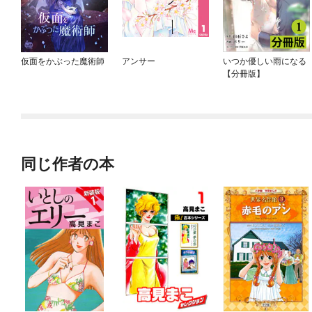
仮面をかぶった魔術師
アンサー
いつか優しい雨になる
【分冊版】
同じ作者の本