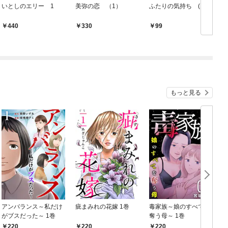
いとしのエリー 1
美弥の恋 （1）
ふたりの気持ち (1)
440
330
99
もっと見る
アンバランス～私だけ
疵まみれの花嫁 1巻
毒家族～娘のすべてを
がブスだった～ 1巻
奪う母～ 1巻
220
220
220