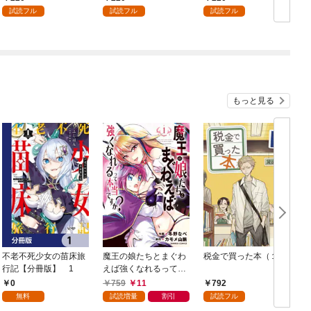
試読フル
試読フル
試読フル
もっと見る
不老不死少女の苗床旅
魔王の娘たちとまぐわ
税金で買った本（１）
女
行記【分冊版】 1
えば強くなれるって本
当ですか？【特典ペー
0
759
11
792
パー付き】【カラーペ
無料
試読増量
割引
試読フル
ージ増量版】 (1)