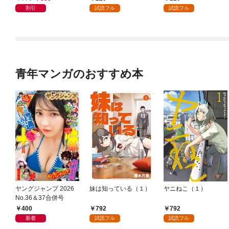
割引
試読フル
試読フル
青年マンガのおすすめ本
ヤングジャンプ 2026
妹は知っている（１）
ヤニねこ（１）
No.36＆37合併号
400
792
792
新着
試読フル
試読フル