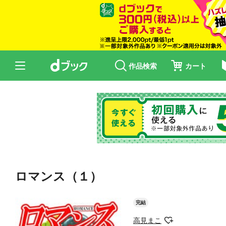
作品検索
カート
ロマンス（１）
完結
高見まこ