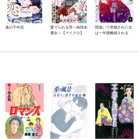
鬼の千年恋
愛でられる罪～純情未
間違いで求婚された女
通女～【マイクロ】
は一年後離縁される