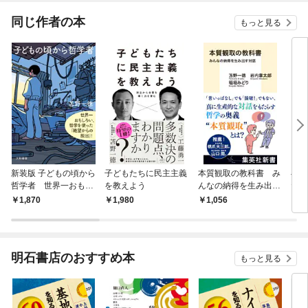
てく
OMI
同じ作者の本
もっと見る
新装版 子どもの頃から
子どもたちに民主主義
本質観取の教科書 み
与え
哲学者 世界一おもし
を教えよう
んなの納得を生み出す
たへ
ろい、哲学を使った
対話
っぷ
1,870
1,980
1,056
2,
「絶望からの脱出」！
処方
明石書店のおすすめ本
もっと見る