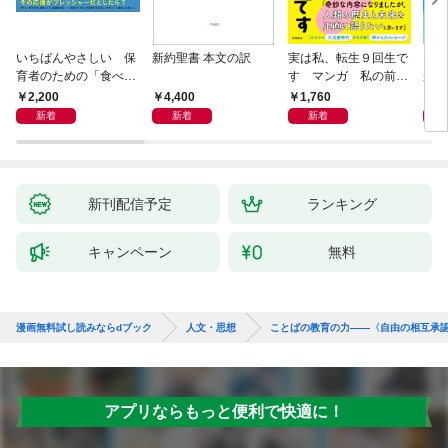
いちばんやさしい 保
新約聖書 本文の訳
実は私、転生９回生で
自閉
育者のための「食べな
す マンガ 私の前世
が小
い子」サポートＢＯＯ
物語
あう
2,200
4,400
1,760
2,
Ｋ 偏食・少食のお悩
新着
新着
新着
み解決！
新刊配信予定
ランキング
キャンペーン
無料
漫画無料試し読みならdブック
人文・思想
ことばの教育の力――〈自由の相互承
アプリならもっと便利で快適に！