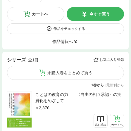
カートへ
今すぐ買う
作品をチェックする
作品情報へ
シリーズ
全1冊
お気に入り登録
未購入巻をまとめて買う
1巻から
|
最新刊から
ことばの教育の力――〈自由の相互承認〉の実
質化をめざして
2,376
試し読み
カートへ