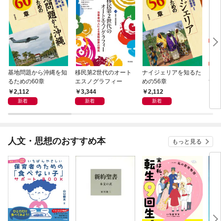
基地問題から沖縄を知
移民第2世代のオート
ナイジェリアを知るた
まち
るための60章
エスノグラフィー
めの56章
すめ
2,112
3,344
2,112
2,
新着
新着
新着
人文・思想のおすすめ本
もっと見る