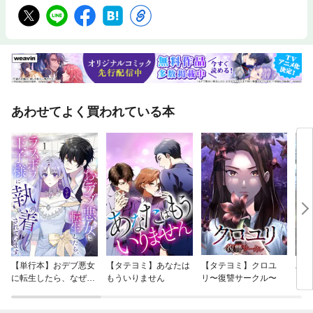
あわせてよく買われている本
【単行本】おデブ悪女
【タテヨミ】あなたは
【タテヨミ】クロユ
バッ
に転生したら、なぜか
もういりません
リ〜復讐サークル〜
ロイ
ラスボス王子様に執着
今世
されています
りが