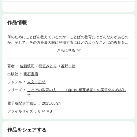
作品情報
何のためにことばを教えているのか、ことばの教育にはどんな力があるの
か、そして、その力を最大限に発揮するにはどのようなことばの教育を構
想したらよいのだろうか。公教育の本質を〈自由の相互承認〉（一人ひと
りが〈自由〉になるためには、その一人ひとりが他者の〈自由〉もまた承
認すること」）の原理におき、それをことばの教育・研究や言語政策がど
う扱ってきたのかを検証した上でこの原理をどう実質化していけるのかを
著者
佐藤慎司
稲垣みどり
苫野一徳
論じる。
出版社
明石書店
ジャンル
人文・思想
シリーズ
ことばの教育の力――〈自由の相互承認〉の実質化をめざし
て
電子版配信開始日
2025/05/24
ファイルサイズ
8.74 MB
作品をシェアする