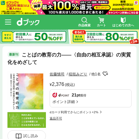
作品検索
カート
はじめての方へ
ことばの教育の力――〈自由の相互承認〉の実質
最新刊
化をめざして
佐藤慎司
稲垣みどり
他1名
2,376
(税込)
21
pt
獲得
ポイント詳細
dカード利用でさらにポイント+2%
返品不可
試し読み