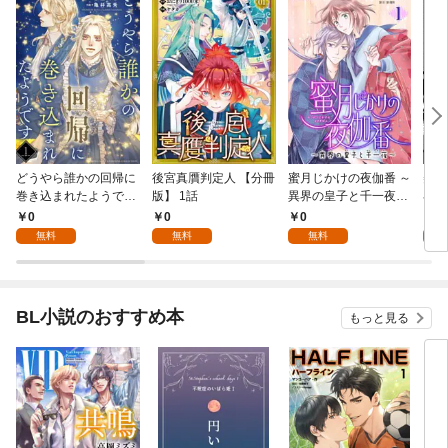
どうやら誰かの回帰に
後宮真贋判定人 【分冊
蜜月じかけの夜伽番 ～
美貌
巻き込まれたようです
版】 1話
異界の皇子と千一夜～
界で
【分冊版】 1話
【分冊版】 1話
たか
0
0
0
0
版】
無料
無料
無料
BL小説のおすすめ本
もっと見る