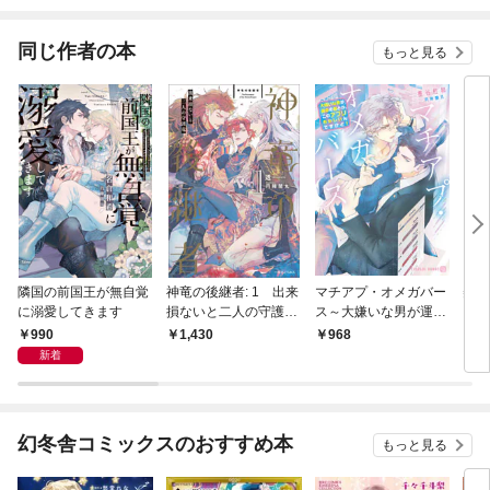
され
同じ作者の本
もっと見る
隣国の前国王が無自覚
神竜の後継者: 1 出来
マチアプ・オメガバー
美し
に溺愛してきます
損ないと二人の守護竜
ス～大嫌いな男が運命
【特典SS付】
の番とか、このアプリ
990
1,430
968
9
おかしいんですけど！
新着
～【電子書籍限定版】
幻冬舎コミックスのおすすめ本
もっと見る