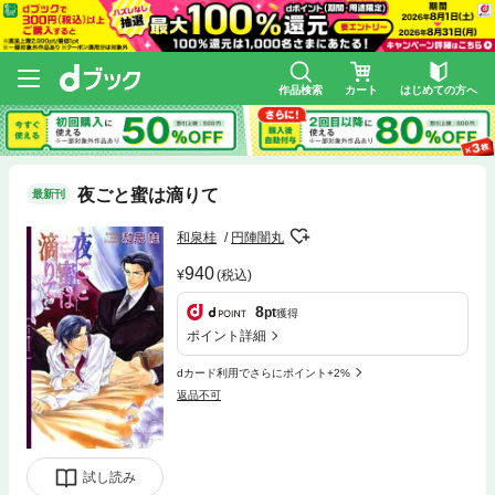
作品検索
カート
はじめての方へ
夜ごと蜜は滴りて
最新刊
和泉桂
円陣闇丸
940
(税込)
8
pt
獲得
ポイント詳細
dカード利用でさらにポイント+2%
返品不可
試し読み