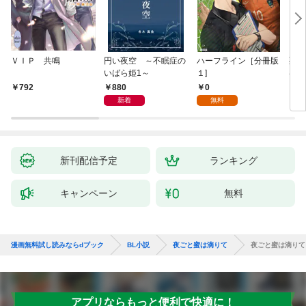
ＶＩＰ 共鳴
円い夜空 ～不眠症の
ハーフライン［分冊版
死に
いばら姫1～
１]
は、
験を
880
0
792
6
た。
新着
無料
新刊配信予定
ランキング
キャンペーン
無料
漫画無料試し読みならdブック
BL小説
夜ごと蜜は滴りて
夜ごと蜜は滴りて
アプリならもっと便利で快適に！