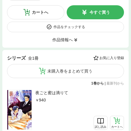
カートへ
今すぐ買う
作品をチェックする
作品情報へ
シリーズ
全1冊
お気に入り登録
未購入巻をまとめて買う
1巻から
|
最新刊から
夜ごと蜜は滴りて
940
試し読み
カートへ