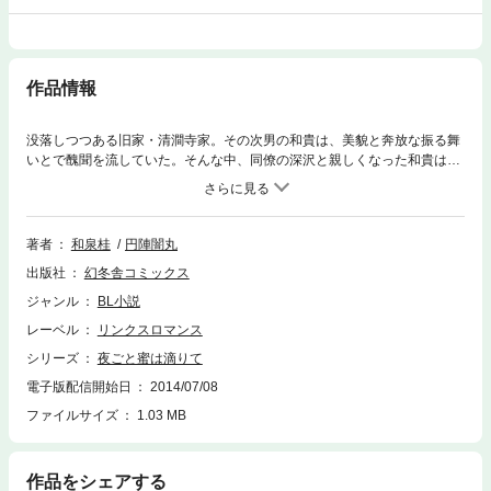
作品情報
没落しつつある旧家・清澗寺家。その次男の和貴は、美貌と奔放な振る舞
いとで醜聞を流していた。そんな中、同僚の深沢と親しくなった和貴は、
彼の清廉で温和な人柄に惹かれていく。だが、深沢を誘惑した和貴を待ち
受けていたのは、もう一つの顔を持つ深沢の仕掛けた淫靡な罠だっ
た……！ 快楽を求めて蕩ける躰に被虐の悦びを教え込まれ、甘美な欲望
に囚われる――禁断のラブロマンス登場！
著者
和泉桂
円陣闇丸
出版社
幻冬舎コミックス
ジャンル
BL小説
レーベル
リンクスロマンス
シリーズ
夜ごと蜜は滴りて
電子版配信開始日
2014/07/08
ファイルサイズ
1.03 MB
作品をシェアする