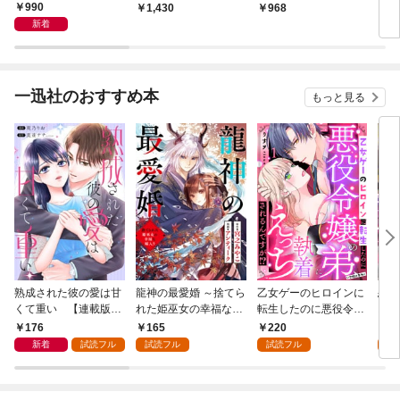
【特典SS付】
の番とか、このアプリ
990
1,430
968
3,
おかしいんですけど！
新着
～【電子書籍限定版】
一迅社のおすすめ本
もっと見る
熟成された彼の愛は甘
龍神の最愛婚 ～捨てら
乙女ゲーのヒロインに
恋を
くて重い 【連載版】:
れた姫巫女の幸福な嫁
転生したのに悪役令嬢
スが
1
入り～: 1
の弟（攻略対象外）に
溺愛
176
165
220
2
執着えっちされるんで
新着
試読フル
試読フル
試読フル
試
すが！？: 1