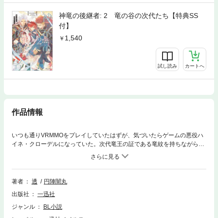
神竜の後継者: 2 竜の谷の次代たち【特典SS
付】
1,540
試し読み
カートへ
作品情報
いつも通りVRMMOをプレイしていたはずが、気づいたらゲームの悪役ハ
イネ・クローデルになっていた。次代竜王の証である竜紋を持ちながら竜
化できない一族の嫌われ者で、将来的に勇者に討伐されてしまう――それ
がハイネ。大好きなゲーム世界に生きる竜人族になったなら、破滅を回避
して長生きしたい。でも、右腕にある竜紋がおかしい。「神竜の後継者」
の紋らしいが……そんな設定なかったよな？ 面倒事に巻き込まれたくな
著者
透
円陣闇丸
くて異質な竜紋を隠していたのだが、南方守護騎士団長セン・カレナに知
出版社
一迅社
られ、運命は思わぬ方向へ――!? WEB発珠玉の主従×溺愛ファンタジーB
L、開幕！ ※電子版はショートストーリー付。
ジャンル
BL小説