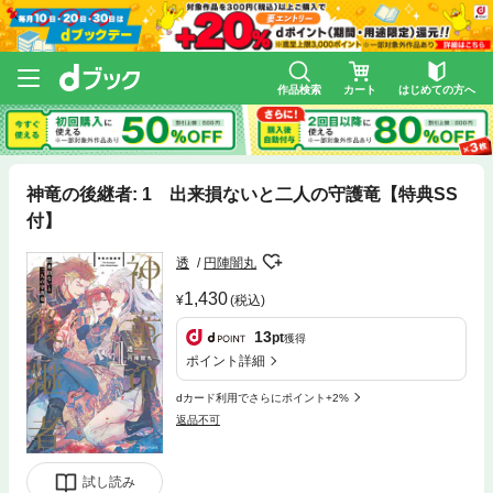
作品検索
カート
はじめての方へ
神竜の後継者: 1 出来損ないと二人の守護竜【特典SS
付】
透
円陣闇丸
1,430
(税込)
13
pt
獲得
ポイント詳細
dカード利用でさらにポイント+2%
返品不可
試し読み