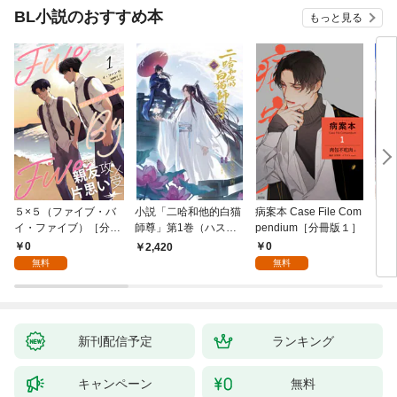
BL小説のおすすめ本
もっと見る
５×５（ファイブ・バ
小説「二哈和他的白猫
病案本 Case File Com
ＶＩ
イ・ファイブ）［分冊
師尊」第1巻（ハスキ
pendium［分冊版１］
版１］
ーとかれのしろねこし
0
0
2,420
7
ずん）
無料
無料
新刊配信予定
ランキング
キャンペーン
無料