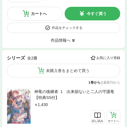
カートへ
今すぐ買う
作品をチェックする
作品情報へ
シリーズ
全2冊
お気に入り登録
未購入巻をまとめて買う
1巻から
|
最新刊から
神竜の後継者: 1 出来損ないと二人の守護竜
【特典SS付】
1,430
試し読み
カートへ