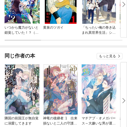
いつから魔力がないと
黄泉のツガイ
「ちったい俺の巻き込
Art
錯覚していた！？（分
まれ異世界生活」シリ
ト）
冊版）
ーズ
同じ作者の本
もっと見る
隣国の前国王が無自覚
神竜の後継者: 1 出来
マチアプ・オメガバー
絢爛
に溺愛してきます
損ないと二人の守護竜
ス～大嫌いな男が運命
ミア