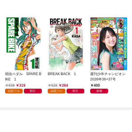
弱虫ペダル SPARE B
BREAK BACK 1
週刊少年チャンピオン
IKE 1
2026年36+37号
638
319
528
264
400
試読フル
割引
試読フル
割引
新着