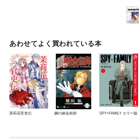
あわせてよく買われている本
茉莉花官吏伝
鋼の錬金術師
SPY×FAMILY カラー版