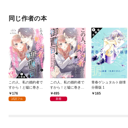
同じ作者の本
この人、私の婚約者で
この人、私の婚約者で
青春ゲシュタルト崩壊
すから！と嘘に巻き込
すから！と嘘に巻き込
分冊版 1
んだ御曹司がなぜか話
んだ御曹司がなぜか話
176
495
165
を合わせてくるんです
を合わせてくるんです
試読フル
新着
が！？ 分冊版 1
が！？ 1