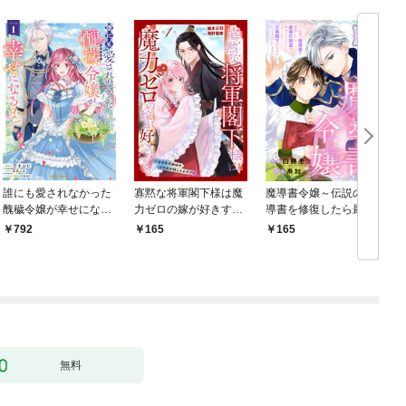
誰にも愛されなかった
寡黙な将軍閣下様は魔
魔導書令嬢～伝説の魔
醜穢令嬢が幸せになる
力ゼロの嫁が好きすぎ
導書を修復したら最強
まで 1
る～なぜか旦那様の心
の精霊が味方になりま
792
165
165
の声が聞こえます！？
した（クールな王弟殿
～［1話売り］ story0
下がなぜかいつもそば
1
にいます）～［ばら売
り］ 第1話
無料