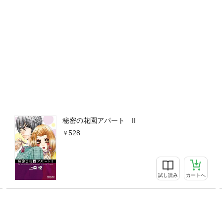
秘密の花園アパート II
528
試し読み
カートへ