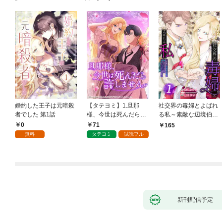
婚約した王子は元暗殺
【タテヨミ】1.旦那
社交界の毒婦とよばれ
者でした 第1話
様、今世は死んだら許
る私～素敵な辺境伯令
しません
息に腕を折られたの
0
71
165
で、責任とってもらい
無料
タテヨミ
試読フル
ます～［ばら売り］
第1話
新刊配信予定