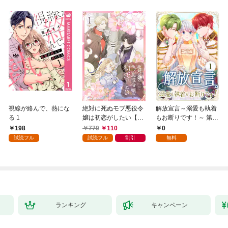
視線が絡んで、熱にな
絶対に死ぬモブ悪役令
解放宣言～溺愛も執着
る 1
嬢は初恋がしたい【単
もお断りです！～ 第1
行本版】 1巻
話
198
770
110
0
試読フル
試読フル
割引
無料
ランキング
キャンペーン