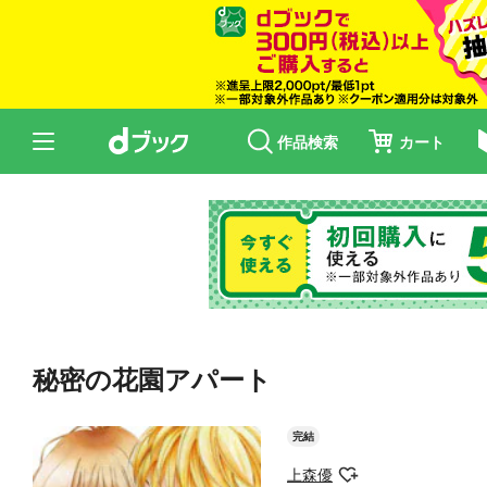
作品検索
カート
秘密の花園アパート
完結
上森優