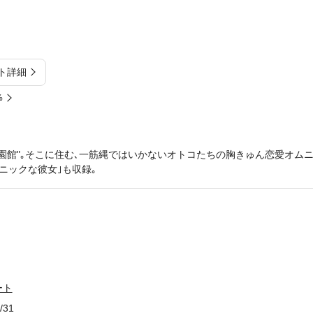
ト詳細
%
園館"｡そこに住む､一筋縄ではいかないオトコたちの胸きゅん恋愛オムニ
ニックな彼女｣も収録｡
ート
/31