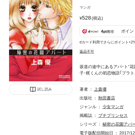
マンガ
528
(税込)
ポイン
4
pt
獲得
dカード利用でさらにポイント+2
返品不可
坂道の途中にあるアパｰト“花
子･梶くんの初恋物語｢プラト
著者
上森優
試し読み
出版社
秋田書店
ジャンル
少女マンガ
掲載誌
プチプリンセス
シリーズ
秘密の花園アパ
電子版配信開始日
2017/12