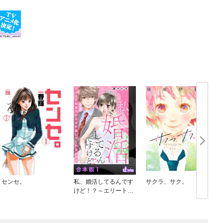
センセ。
私、婚活してるんです
サクラ、サク。
けど！？～エリート御
曹司がなぜか離してく
れないワケ～【合本
版】