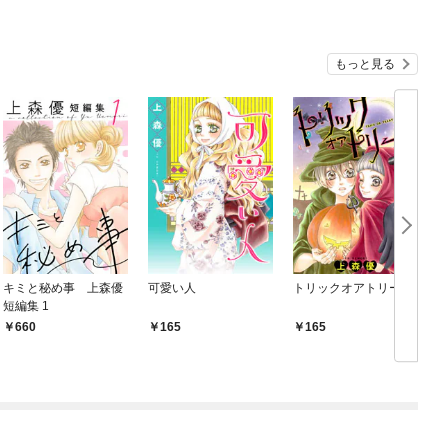
もっと見る
キミと秘め事 上森優
可愛い人
トリックオアトリート
短編集 1
660
165
165