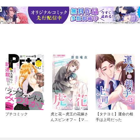
プチコミック
虎と花～虎王の花嫁さ
【タテヨミ】運命の相
んスピンオフ～【マイ
手は上司だった
クロ】