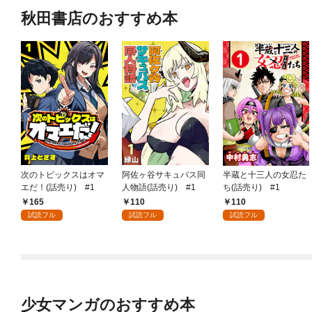
秋田書店のおすすめ本
次のトピックスはオマ
阿佐ヶ谷サキュバス同
半蔵と十三人の女忍た
エだ！(話売り) #1
人物語(話売り) #1
ち(話売り) #1
165
110
110
試読フル
試読フル
試読フル
少女マンガのおすすめ本