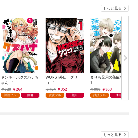
もっと見る
ヤンキーJKクズハナち
WORST外伝 グリ
まりも兄弟の茶飯事
ゃん 1
コ 1
1
E
528
264
704
352
880
363
試読フル
割引
試読フル
割引
試読フル
割引
もっと見る