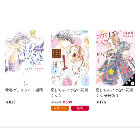
青春ゲシュタルト崩壊
恋しちゃいけない花風
恋しちゃいけない花風
くん 1
くん 分冊版 1
770
539
825
176
試読フル
割引