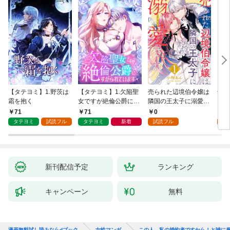
【タテヨミ】1.野茨は
【タテヨミ】1.欠陥聖
売られた辺境伯令嬢は
千鶴
霜を抱く
女ですが絶倫公爵にす
隣国の王太子に溺愛さ
に一
がられています
れる 1
【分
71
71
0
0
家の
タテヨミ
試読フル
タテヨミ
新着
試読フル
新刊配信予定
ランキング
キャンペーン
無料
漫画無料試し読みならdブック
女性マンガ
この人、私の婚約者ですから！と嘘に巻