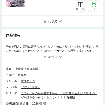
試し読み
カートへ
もっと見る
作品情報
同僚で恋人の斎藤に裏切られたアリス。彼はアリスから金を搾り取り、他
の女と結婚するだけなくアリスがストーカーという悪評を流していた。騙
された怒りと悲しみでアリスはとっさに”自分は会社の御曹司・弓倉とおつ
き合いしている”と嘘をつくが、そこにいた弓倉がその言葉にのってき
て…。崖っぷちOLの一発逆転溺愛ストーリー開幕！小説家になろう発の有
沢真尋の原作を上森優がコミカライズ！
著者
上森優
有沢真尋
出版社
双葉社
ジャンル
女性マンガ
レーベル
KoiYui（恋結）
シリーズ
この人、私の婚約者ですから！と嘘に巻き込んだ御曹司がな
ぜか話を合わせてくるんですが！？ 分冊版
電子版配信開始日
2026/03/03