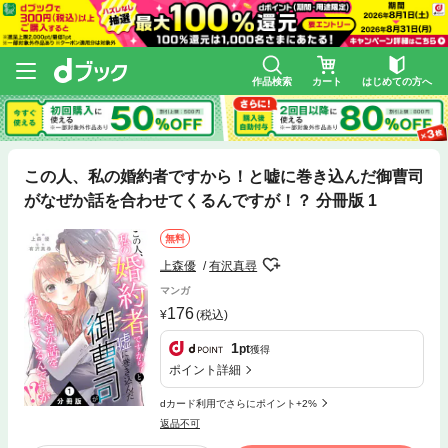
作品検索
カート
はじめての方へ
この人、私の婚約者ですから！と嘘に巻き込んだ御曹司
がなぜか話を合わせてくるんですが！？ 分冊版 1
無料
上森優
有沢真尋
マンガ
176
(税込)
1
pt
獲得
ポイント詳細
dカード利用でさらにポイント+2%
返品不可