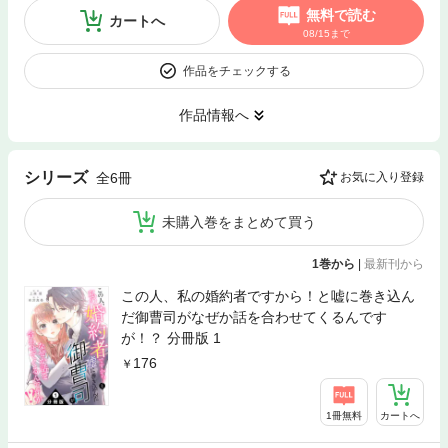
無料で読む
カートへ
08/15まで
作品をチェックする
作品情報へ
シリーズ
全6冊
お気に入り登録
未購入巻をまとめて買う
1巻から
|
最新刊から
この人、私の婚約者ですから！と嘘に巻き込ん
だ御曹司がなぜか話を合わせてくるんです
が！？ 分冊版 1
176
1冊無料
カートへ