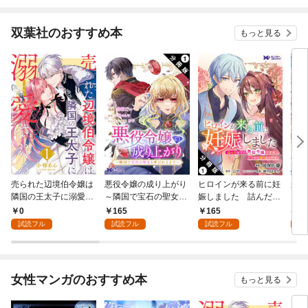
双葉社のおすすめ本
もっと見る
売られた辺境伯令嬢は
悪役令嬢の成り上がり
ヒロインが来る前に妊
かた
隣国の王太子に溺愛さ
～隣国で宝石の聖女と
娠しました 詰んだは
る理
れる 1
呼ばれるまで～（コミ
ずの悪役令嬢ですが、
0
165
165
9
ック） 分冊版 1
どうやら違うようです
試読フル
試読フル
試読フル
試
（コミック） 分冊版 1
女性マンガのおすすめ本
もっと見る