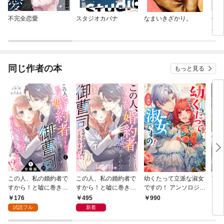
不完全恋愛
スタジオカバナ
なまいきざかり。
代わ
人と
婚し
同じ作者の本
もっと見る
この人、私の婚約者で
この人、私の婚約者で
幼くたって立派な淑女
言い
すから！と嘘に巻き込
すから！と嘘に巻き込
ですの！ アンソロジー
たら
んだ御曹司がなぜか話
んだ御曹司がなぜか話
コミック
令嬢
176
495
990
1,
を合わせてくるんです
を合わせてくるんです
アン
試読フル
新着
が！？ 分冊版 1
が！？ 1