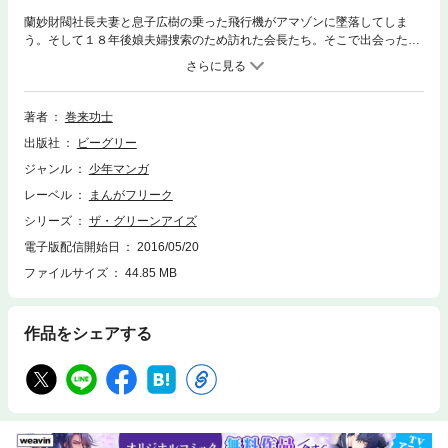
蘭妙財閥社長夫妻と息子広樹の乗った飛行機がアマゾンに墜落してしま
う。そして１８年後娘夫婦捜索のため訪れた会長たち。そこで出会ったの
は変わり果てた両親と復讐のために戦士となった広樹だった！？
著者
巻来功士
出版社
ビーグリー
ジャンル
少年マンガ
レーベル
まんがフリーク
シリーズ
ザ・グリーンアイズ
電子版配信開始日
2016/05/20
ファイルサイズ
44.85 MB
作品をシェアする