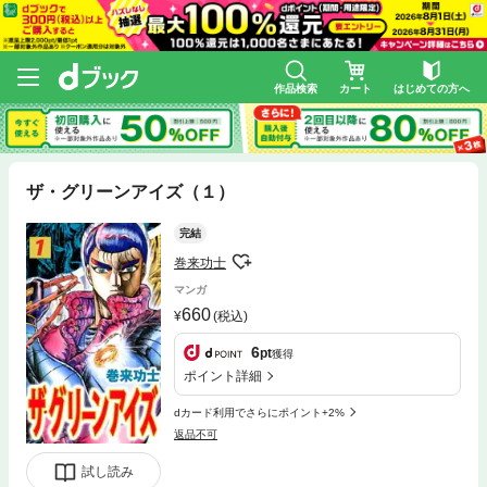
作品検索
カート
はじめての方へ
ザ・グリーンアイズ（１）
完結
巻来功士
マンガ
660
(税込)
6
pt
獲得
ポイント詳細
dカード利用でさらにポイント+2%
返品不可
試し読み