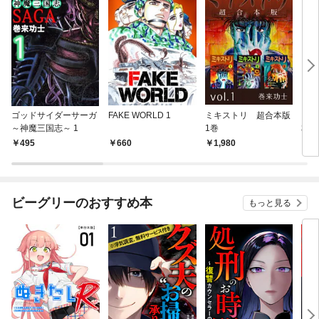
ゴッドサイダーサーガ
FAKE WORLD 1
ミキストリ 超合本版
ゴッ
～神魔三国志～ 1
1巻
本版
495
660
1,980
1,
ビーグリーのおすすめ本
もっと見る