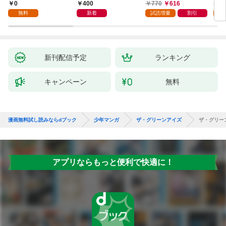
した(1)
叩き折っていたら、い
0
400
770
616
6
つの間にかヒロイン達
無料
新着
試読増量
割引
試
から英雄視されるよう
になった件（コミッ
ク） 1巻
新刊配信予定
ランキング
キャンペーン
無料
漫画無料試し読みならdブック
少年マンガ
ザ・グリーンアイズ
ザ・グリー
アプリならもっと便利で快適に！