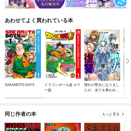
あわせてよく買われている本
SAKAMOTO DAYS
ドラゴンボール超 カラ
憧れの聖女になりまし
銀牙
ー版
たが、全てを奪われた
RS
ので復讐します。(話
売り)
同じ作者の本
もっと見る