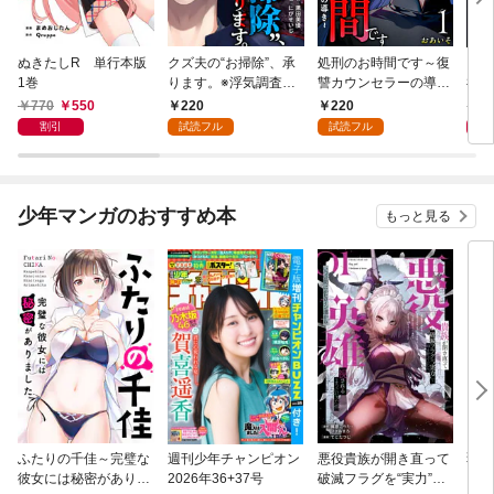
ぬきたしR 単行本版
クズ夫の“お掃除”、承
処刑のお時間です～復
凶妻
1巻
ります。※浮気調査、
讐カウンセラーの導き
神で
無料サービス付き 1巻
～ 1巻
1巻
770
550
220
220
7
割引
試読フル
試読フル
少年マンガのおすすめ本
もっと見る
ふたりの千佳～完璧な
週刊少年チャンピオン
悪役貴族が開き直って
弱虫
彼女には秘密がありま
2026年36+37号
破滅フラグを“実力”で
IKE