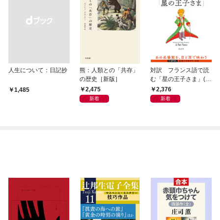
人生について：日記抄
熊：人類との「共存」
対訳 フランス語で読
の歴史［新版］
む「星の王子さま」(音
声DL付)
2,475
2,376
￥1,485
新着
新着