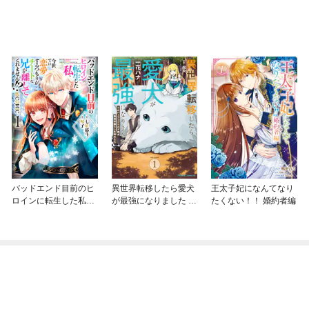
バッドエンド目前のヒ
異世界転移したら愛犬
王太子妃になんてなり
ロインに転生した私、
が最強になりました ～
たくない！！ 婚約者編
今世では恋愛するつも
シルバーフェンリルと
りがチートな兄が離し
俺が異世界暮らしを始
てくれません！？@C
めたら～ THE COMIC
OMIC