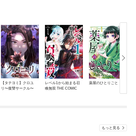
【タテヨミ】クロユ
レベル1から始まる召
薬屋のひとりごと
リ〜復讐サークル〜
喚無双 THE COMIC
もっと見る