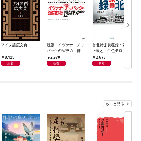
アイヌ語広文典
新版 イヴァナ・チャ
台北特派員秘録：若菜
バックの演技術：俳優
正義と「白色テロ」の
力で勝つための12のス
時代
8,415
2,970
2,673
テップ
新着
新着
新着
もっと見る