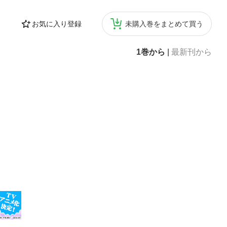
お気に入り登録
未購入巻をまとめて買う
1巻から
|
最新刊から