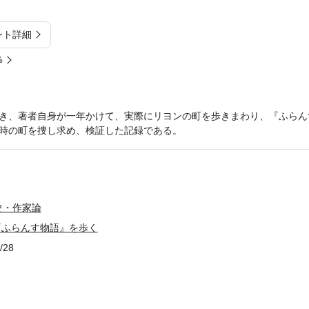
ント詳細
%
き、著者自身が一年かけて、実際にリヨンの町を歩きまわり、『ふらん
時の町を捜し求め、検証した記録である。
史・作家論
 『ふらんす物語』を歩く
/28