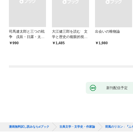
司馬遼太郎と三つの戦
大江健三郎を読む 文
出会いの唯物論
争 戊辰・日露・太平
学と歴史の複眼的視点
洋
から
￥990
￥1,485
￥1,980
新刊配信予定
漫画無料試し読みならdブック
古典文学・文学史・作家論
荷風のリヨン : 『