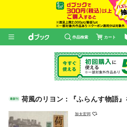
作品検索
カート
荷風のリヨン : 『ふらんす物語
最新刊
加太宏邦