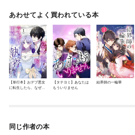
あわせてよく買われている本
【単行本】おデブ悪女
【タテヨミ】あなたは
結界師の一輪華
に転生したら、なぜか
もういりません
ラスボス王子様に執着
されています
同じ作者の本