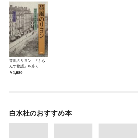
荷風のリヨン : 『ふら
んす物語』を歩く
1,980
白水社のおすすめ本