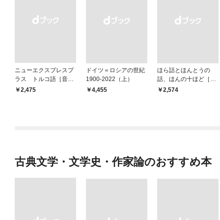
ニューエクスプレスプ
ドイツ＝ロシアの世紀
ほら話とほんとうの
ラス トルコ語［音声
1900-2022（上）
話、ほんの十ほど［新
DL版］
装版］
￥2,475
￥4,455
￥2,574
古典文学・文学史・作家論のおすすめ本