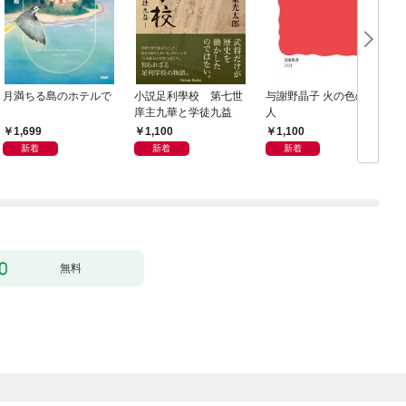
月満ちる島のホテルで
小説足利學校 第七世
与謝野晶子 火の色の歌
庠主九華と学徒九益
人
1,699
1,100
1,100
新着
新着
新着
無料