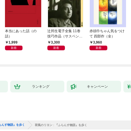
本当にあった話（の
辻邦生電子全集 11巻
赤頭巾ちゃん気をつけ
話）
技巧作品（サスペン
て 四部作（全）
ス・ミステリー） 『眞
1,999
3,300
3,960
晝の海への旅』『黄金
新着
新着
新着
の時刻の滴り』ほか
ランキング
キャンペーン
ふらんす物語』を歩く
荷風のリヨン : 『ふらんす物語』を歩く