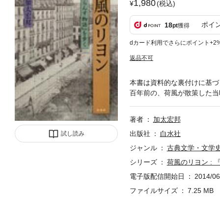
1,980
(税込)
ポイ
18
pt
獲得
dカード利用でさらにポイント+2
返品不可
本書は資料的な裏付けに基づ
百年前の、荷風が散策した当
著者
加太宏邦
出版社
白水社
試し読み
ジャンル
古典文学・文学
シリーズ
荷風のリヨン :
電子版配信開始日
2014/06
ファイルサイズ
7.25 MB