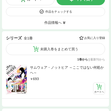
作品をチェックする
作品情報へ
シリーズ
全1冊
お気に入り登録
未購入巻をまとめて買う
1巻から
|
最新刊から
サムウェア・ノットヒア ～ここではない何処か
へ～
693
カートへ