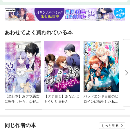
あわせてよく買われている本
【単行本】おデブ悪女
【タテヨミ】あなたは
バッドエンド目前のヒ
【タ
に転生したら、なぜか
もういりません
ロインに転生した私、
リ〜
ラスボス王子様に執着
今世では恋愛するつも
されています
りがチートな兄が離し
てくれません！？@C
OMIC
同じ作者の本
もっと見る