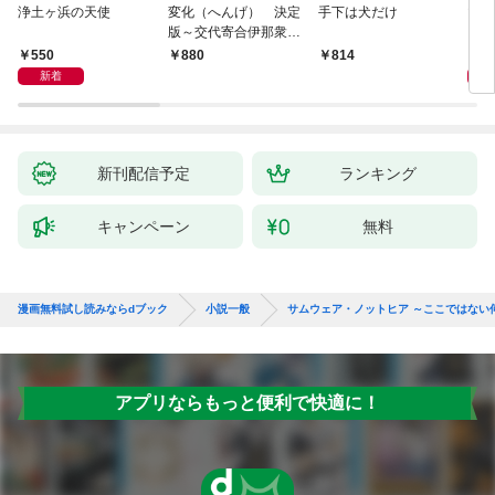
浄土ヶ浜の天使
変化（へんげ） 決定
手下は犬だけ
マリ
版～交代寄合伊那衆異
聞（1）～
550
1,
880
814
新着
新刊配信予定
ランキング
キャンペーン
無料
漫画無料試し読みならdブック
小説一般
サムウェア・ノットヒア ～ここではない
アプリならもっと便利で快適に！