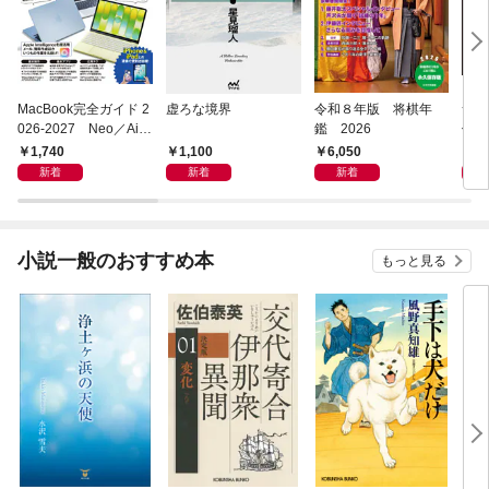
MacBook完全ガイド 2
虚ろな境界
令和８年版 将棋年
つく
026-2027 Neo／Air
鑑 2026
像生
／Pro対応
1,740
1,100
6,050
4,
新着
新着
新着
小説一般のおすすめ本
もっと見る