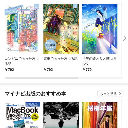
コンビニであった泣け
電車であった泣ける話
世界の終わりと噓つき
僕は
る話
少女
呼んで
ur 
792
792
770
6
マイナビ出版のおすすめ本
もっと見る