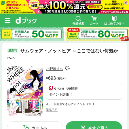
作品検索
カート
はじめての方へ
サムウェア・ノットヒア ～ここではない何処か
最新刊
へ～
小野崎まち
693
(税込)
6
pt
獲得
ポイント詳細
dカード利用でさらにポイント+2%
返品不可
カートへ
今すぐ買う