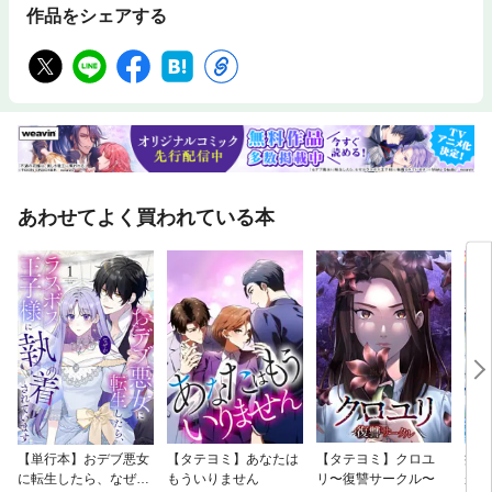
作品をシェアする
あわせてよく買われている本
【単行本】おデブ悪女
【タテヨミ】あなたは
【タテヨミ】クロユ
病弱
に転生したら、なぜか
もういりません
リ〜復讐サークル〜
が、