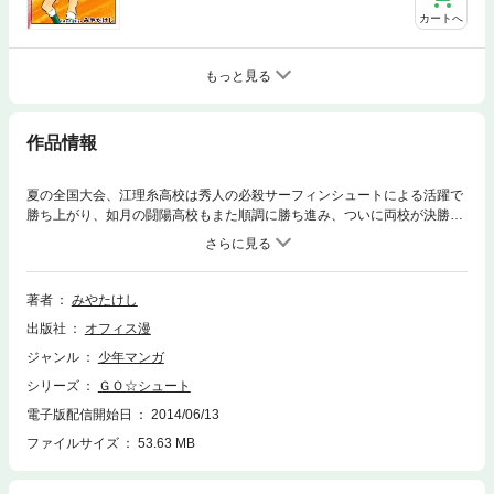
カートへ
もっと見る
作品情報
夏の全国大会、江理糸高校は秀人の必殺サーフィンシュートによる活躍で
勝ち上がり、如月の闘陽高校もまた順調に勝ち進み、ついに両校が決勝戦
で激突！ 秀人と如月の、サーフィンシュートVSスライダーシュートによ
る壮絶な死闘が繰り広げられた！！ 最大のライバル・如月との戦いが終
わってしまった秀人は、なんとなく寂しさを感じていた。そんな秀人の前
に突然、信じられない大物が現れる。その人の名は、サッカーの皇帝と呼
著者
みやたけし
ばれた男・ベッケンバウアーだった！！ 全国大会の決勝戦を見て、秀人
出版社
オフィス漫
のプレーに興味を持ったベッケンバウアーが、自分が所属するニューヨー
クコスモスにぜひ秀人を入団させようと交渉に来たのだが…！？ サッカ
ジャンル
少年マンガ
ーにすべてをかける秀人の青春を描いた、みやたけし先生のメモリアル作
シリーズ
ＧＯ☆シュート
品、第４巻（全６巻）！！
電子版配信開始日
2014/06/13
ファイルサイズ
53.63 MB