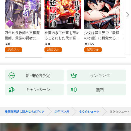
万年ヒラ教師の支援魔
社畜過ぎて仕事を辞め
少女は異世界で『殺戮
魔王
術師、最強の賢者にな
ることにした天才宮廷
の才能』に目覚める
者パ
る～不人気の支援魔術
魔術師～辺境の地でス
(話売り) #1
やっ
0
0
165
2
師は給料泥棒だと魔術
ローライフを夢見る
試読フル
試読フル
試読フル
大学をクビになった
が、不届き者を倒して
が、出世した元教え子
いたら『最果ての魔
たちのおかげで何も困
女』と呼ばれるように
らない件～ 第1話
なる～ 第1話
新刊配信予定
ランキング
キャンペーン
無料
漫画無料試し読みならdブック
少年マンガ
ＧＯ☆シュート
ＧＯ☆シュート