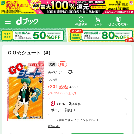
作品検索
カート
はじめての方へ
ＧＯ☆シュート（4）
完結
割引
みやたけし
マンガ
231
(税込)
330
(2026/08/23まで)
2
pt
獲得
ポイント詳細
dカード利用でさらにポイント+2%
返品不可