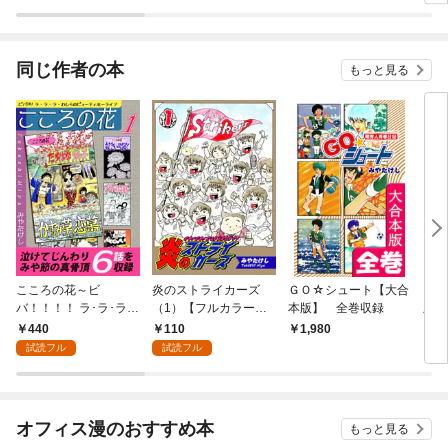
ラスボス王子様に執着
ぎて
されています
たち
ね！
同じ作者の本
もっと見る
こころの花～ビ
炎のストライカーズ
ＧＯ☆シュート【大合
ＧＯ
バ！！！！ ラ･ラ･ラ･
（1）【フルカラー：
本版】 全巻収録
版》
わしらのビューティホ
第1話／第2話】
440
110
1,980
9
ーライフ～（1）
試読フル
試読フル
オフィス漫のおすすめ本
もっと見る