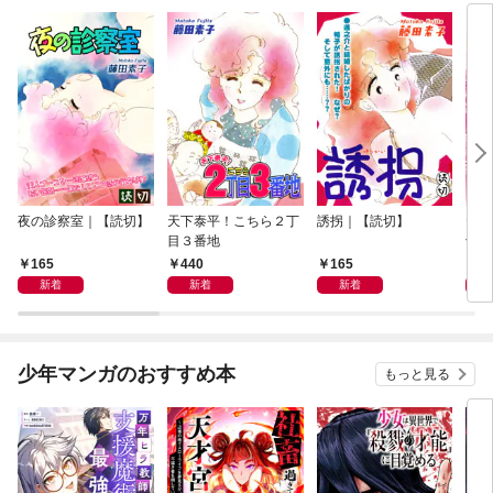
夜の診察室｜【読切】
天下泰平！こちら２丁
誘拐｜【読切】
テレ
目３番地
切】
165
440
165
1
新着
新着
新着
少年マンガのおすすめ本
もっと見る