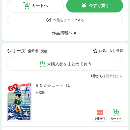
カートへ
今すぐ買う
作品をチェックする
作品情報へ
全6冊
シリーズ
お気に入り登録
完結
未購入巻をまとめて買う
1巻から
|
最新刊から
ＧＯ☆シュート（1）
330
1冊無料
カートへ