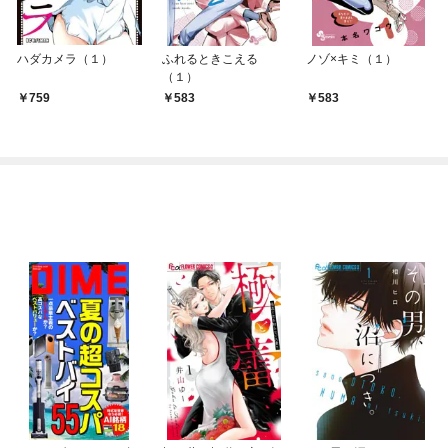
ハダカメラ（１）
ふれるときこえる
ノゾ×キミ（１）
（１）
759
583
583