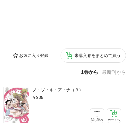
お気に入り登録
未購入巻をまとめて買う
1巻から
|
最新刊から
ノ・ゾ・キ・ア・ナ（３）
935
試し読み
カートへ