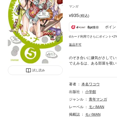
マンガ
935
(税込)
ポイン
8
pt
獲得
dカード利用でさらにポイント+2
返品不可
のぞき合いに嫌気がさしてい
でえみるは、ある部屋を覗い
ブのVIPルーム。その部屋
試し読み
著者
本名ワコウ
出版社
小学館
ジャンル
青年マンガ
レーベル
モバMAN
掲載誌
モバMAN