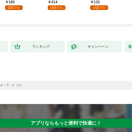
版】 1
ス～１
165
214
132
試読フル
試読フル
試読フル
ランキング
キャンペーン
キ・ア・ナ（５）
アプリならもっと便利で快適に！