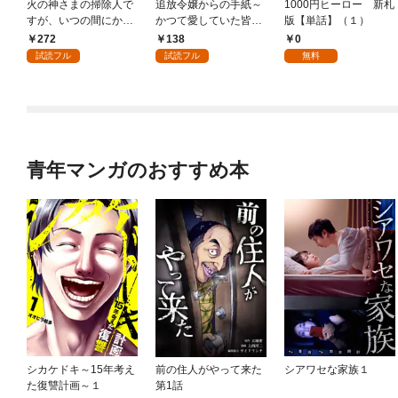
火の神さまの掃除人で
追放令嬢からの手紙～
1000円ヒーロー 新札
すが、いつの間にか花
かつて愛していた皆さ
版【単話】（１）
嫁として溺愛されてい
まへ 私のことなどお忘
272
138
0
ます【単話】（１）
れですか？～【単話】
試読フル
試読フル
無料
（１）
青年マンガのおすすめ本
シカケドキ～15年考え
前の住人がやって来た
シアワセな家族１
た復讐計画～１
第1話