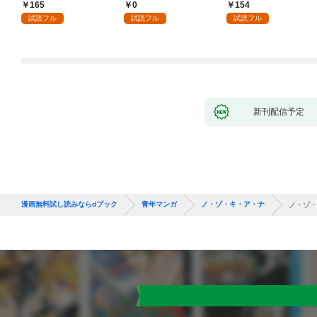
165
0
154
試読フル
試読フル
試読フル
新刊配信予定
漫画無料試し読みならdブック
青年マンガ
ノ・ゾ・キ・ア・ナ
ノ・ゾ・