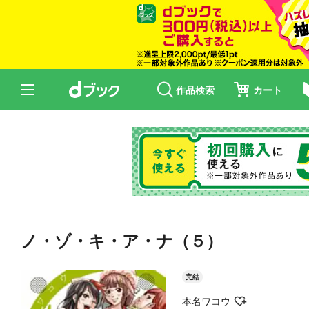
作品検索
カート
ノ・ゾ・キ・ア・ナ（５）
完結
本名ワコウ