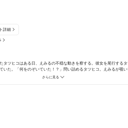
ト詳細
%
たタツヒコはある日、えみるの不穏な動きを察する。彼女を尾行するタ
ていた。「何をのぞいていた！？」問い詰めるタツヒコ。えみるが覗い
を覗こうとするタツヒコを必死で止めようとするえみる。一体部屋には誰