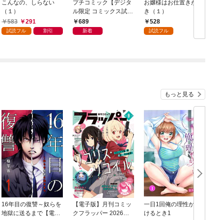
こんなの、しらない
プチコミック【デジタ
お嬢様はお仕置きが好
（１）
ル限定 コミックス試し
き（１）
読み特典付き】 2026
583
291
689
528
年9月号（2026年8月7
試読フル
割引
新着
試読フル
日発売）
もっと見る
16年目の復讐～奴らを
【電子版】月刊コミッ
一日1回俺の理性が負
地獄に送るまで【電子
クフラッパー 2026年9
けるとき1
か