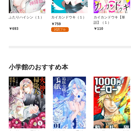
ふたりハイシン（１）
カイカンドウキ（１）
カイカンドウキ【単
話】（１）
759
693
110
試読フル
小学館のおすすめ本