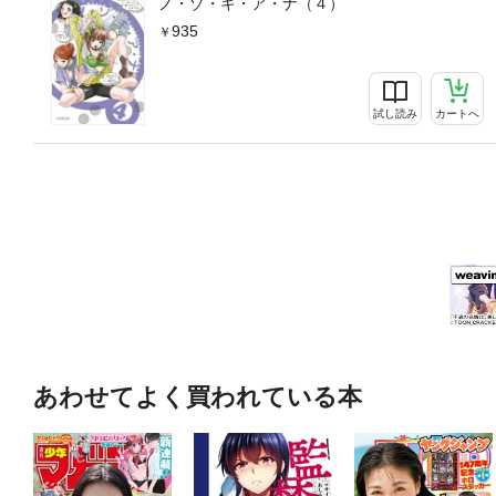
ノ・ゾ・キ・ア・ナ（４）
935
試し読み
カートへ
あわせてよく買われている本