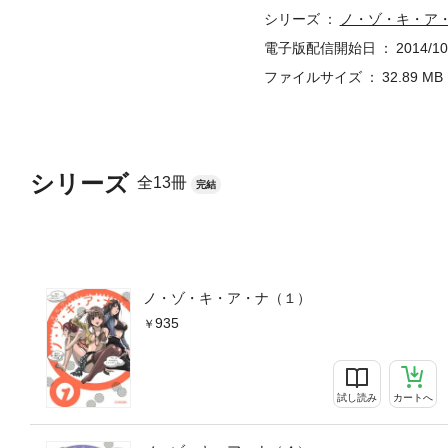
シリーズ
ノ・ゾ・キ・ア
電子版配信開始日
2014/10
ファイルサイズ
32.89 MB
シリーズ
全13冊
完結
ノ・ゾ・キ・ア・ナ（１）
935
試し読み
カートへ