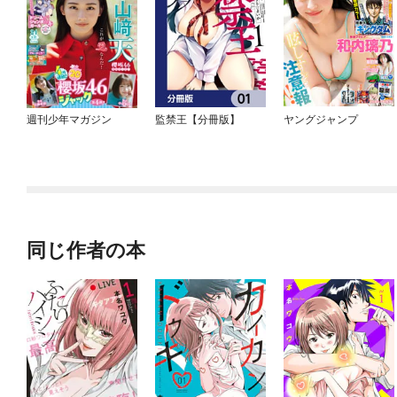
週刊少年マガジン
監禁王【分冊版】
ヤングジャンプ
同じ作者の本