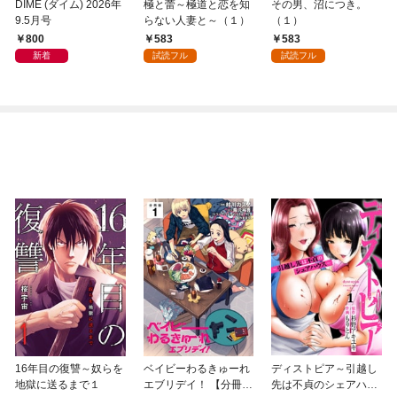
DIME (ダイム) 2026年
極と蕾～極道と恋を知
その男、沼につき。
9.5月号
らない人妻と～（１）
（１）
800
583
583
新着
試読フル
試読フル
16年目の復讐～奴らを
ベイビーわるきゅーれ
ディストピア～引越し
地獄に送るまで１
エブリデイ！ 【分冊
先は不貞のシェアハウ