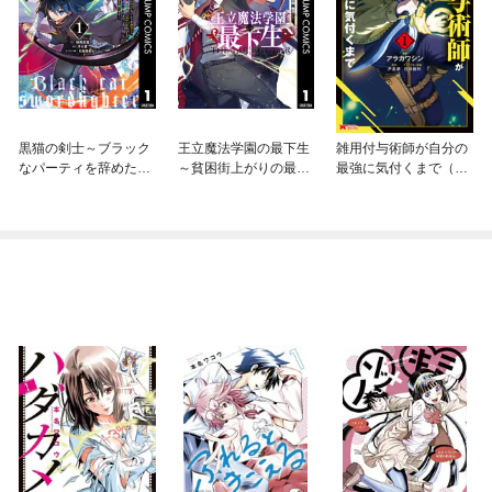
黒猫の剣士～ブラック
王立魔法学園の最下生
雑用付与術師が自分の
なパーティを辞めたら
～貧困街上がりの最強
最強に気付くまで（コ
S級冒険者にスカウト
魔法師、貴族だらけの
ミック）
されました。今さら
学園で無双する～
「戻ってきて」と言わ
れても「もう遅い」で
す～