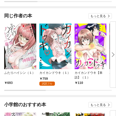
同じ作者の本
もっと見る
ふたりハイシン（１）
カイカンドウキ（１）
カイカンドウキ【単
ハダ
話】（１）
759
693
110
7
試読フル
小学館のおすすめ本
もっと見る