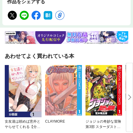
作品をシェアする
あわせてよく買われている本
女友達は頼めば意外と
CLAYMORE
ジョジョの奇妙な冒険
キン
ヤらせてくれる【分冊
第3部 スターダストク
版】
ルセイダース カラー版