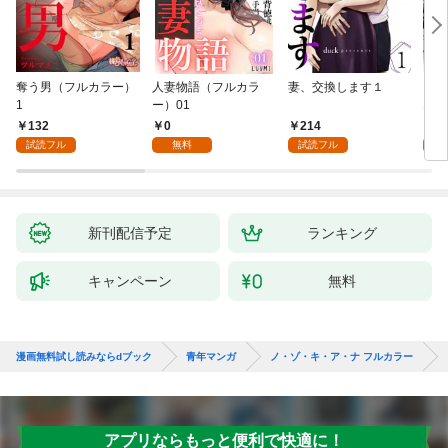
奪う男（フルカラー）
人妻物語（フルカラ
妻、交換します１
ごめ
1
ー）01
ない
132
0
214
1
試読フル
無料
試読フル
試
新刊配信予定
ランキング
キャンペーン
無料
漫画無料試し読みならdブック
青年マンガ
ノ・ゾ・キ・ア・ナ フルカラー
アプリならもっと便利で快適に！