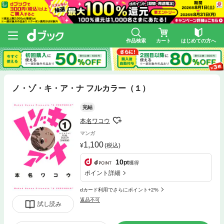
作品検索
カート
はじめての方へ
ノ・ゾ・キ・ア・ナ フルカラー（１）
完結
本名ワコウ
マンガ
1,100
(税込)
10
pt
獲得
ポイント詳細
dカード利用でさらにポイント+2%
返品不可
試し読み