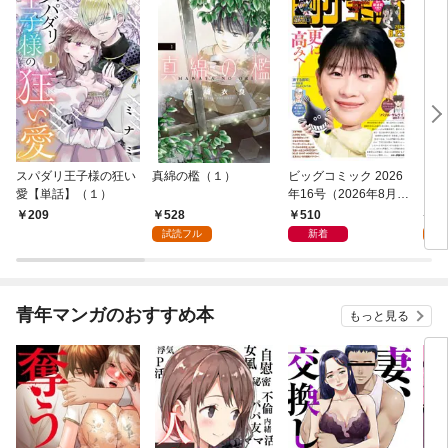
スパダリ王子様の狂い
真綿の檻（１）
ビッグコミック 2026
こん
愛【単話】（１）
年16号（2026年8月7
（１
日発売）
528
510
5
209
試読フル
新着
試
青年マンガのおすすめ本
もっと見る