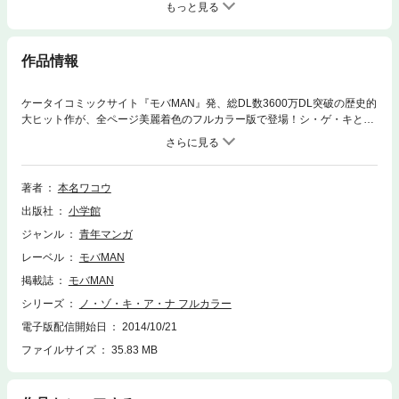
もっと見る
作品情報
ケータイコミックサイト『モバMAN』発、総DL数3600万DL突破の歴史的
大ヒット作が、全ページ美麗着色のフルカラー版で登場！シ・ゲ・キと
カ・イ・カ・ンがジェットコースターのように次々と迫る！
著者
本名ワコウ
出版社
小学館
ジャンル
青年マンガ
レーベル
モバMAN
掲載誌
モバMAN
シリーズ
ノ・ゾ・キ・ア・ナ フルカラー
電子版配信開始日
2014/10/21
ファイルサイズ
35.83 MB