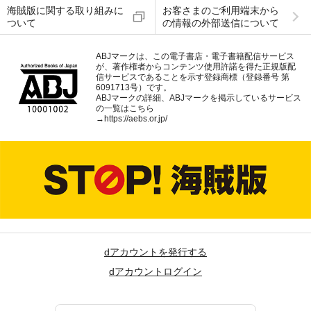
海賊版に関する取り組みに
お客さまのご利用端末から
ついて
の情報の外部送信について
ABJマークは、この電子書店・電子書籍配信サービス
が、著作権者からコンテンツ使用許諾を得た正規版配
信サービスであることを示す登録商標（登録番号 第
6091713号）です。
ABJマークの詳細、ABJマークを掲示しているサービス
の一覧はこちら
→
https://aebs.or.jp/
dアカウントを発行する
dアカウントログイン