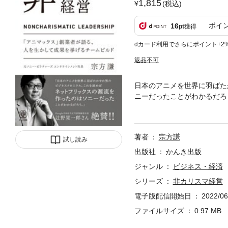
1,815
(税込)
ポイ
16
pt
獲得
dカード利用でさらにポイント+2
返品不可
日本のアニメを世界に羽ばた
ニーだったことがわかるだろう
や大賀典雄氏らから直接薫陶
めた1冊。日本一のアニメチ
や目標を設定し、実行に移し
著者
宗方謙
試し読み
出版社
かんき出版
ジャンル
ビジネス・経済
シリーズ
非カリスマ経営
電子版配信開始日
2022/06
ファイルサイズ
0.97 MB