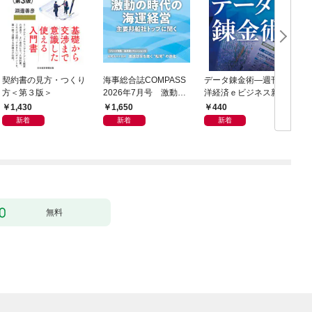
契約書の見方・つくり
海事総合誌COMPASS
データ錬金術―週刊東
方＜第３版＞
2026年7月号 激動の
洋経済ｅビジネス新書
時代の海運経営 主要
Ｎo.493
1,430
1,650
440
邦船社トップに聞く
新着
新着
新着
無料