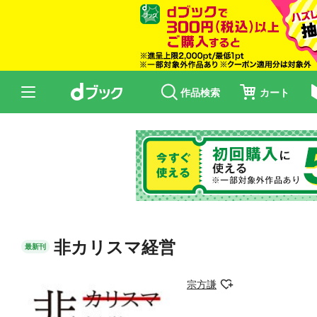
作品検索
カート
非カリスマ経営
最新刊
宗方謙