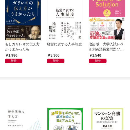
もしガリレオの伝え方
経営に資する人事制度
改訂版 大学入試レベ
がうまかったら
ル別英語長文問題ソリ
ューション２ ハイレ
1,980
3,300
1,540
ベル
新着
新着
新着