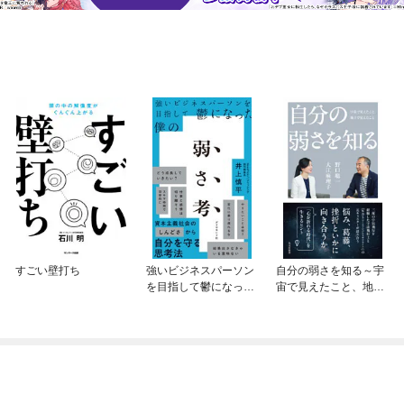
すごい壁打ち
強いビジネスパーソン
自分の弱さを知る～宇
を目指して鬱になった
宙で見えたこと、地上
僕の 弱さ考
で見えたこと～