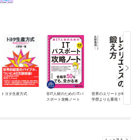
トヨタ生産方式
非IT人材のための ITパ
世界のエリートがIQ・
スポート攻略ノート
学歴よりも重視！
「レジリエンス」の鍛
え方
もっと見る