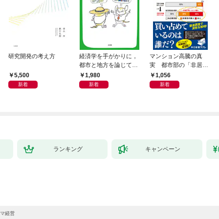
研究開発の考え方
経済学を手がかりに，
マンション高騰の真
都市と地方を論じてみ
実 都市部の「非居住
よう
化」が街を壊す
5,500
1,980
1,056
新着
新着
新着
ランキング
キャンペーン
マ経営