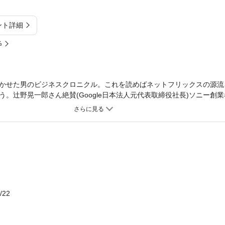
ント詳細
%
かせた男のビジネスクロニクル。これを読めばネットフリックスの源流
。辻野晃一郎さん絶賛(Google日本法人元代表取締役社長)ソニー創
を受け、38歳で、ソニーグループの社長に抜擢された著者の仕事と経
ャンネル「アニマックス」の立ち上げの話とともに、どのように組織を
ていったのかを描く。
/22