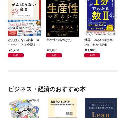
がんばらない家事 や
生産性の高めかた
世界一ゆるい神授業
りたいことは全部や
1分でわかる数Ⅱ
る！ラクして整う「ご
1,760
1,980
1,980
きげん」ルール
新着
新着
新着
ビジネス・経済のおすすめ本