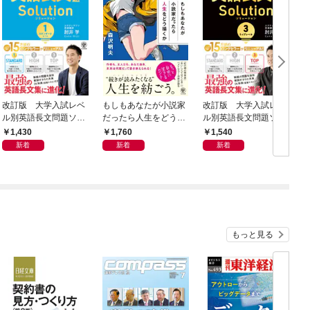
改訂版 大学入試レベ
もしもあなたが小説家
改訂版 大学入試レベ
ル別英語長文問題ソリ
だったら人生をどう描
ル別英語長文問題ソリ
ューション１ スタン
くか
ューション３ トップ
1,430
1,760
1,540
ダードレベル
レベル
新着
新着
新着
もっと見る