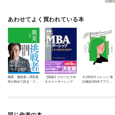
あわせてよく買われている本
職業、挑戦者—澤田貴
【新版】グロービスＭ
＃100日チャレンジ 毎
司が初めて語る「ファ
ＢＡリーダーシップ
日連続100本アプリを
ミマ改革」
作ったら人生が変わっ
た
同じ作者の本