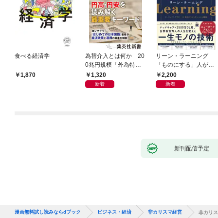
食べる経済学
為替介入とは何か 20
リーン・ラーニング
0兆円規模「外為特
「ものにする」人が自
会」が生まれた謎
然とやっている 最小の
1,320
2,200
1,870
インプットで最大の成
新着
新着
果を得る学習法
新刊配信予定
漫画無料試し読みならdブック
ビジネス・経済
非カリスマ経営
非カリス