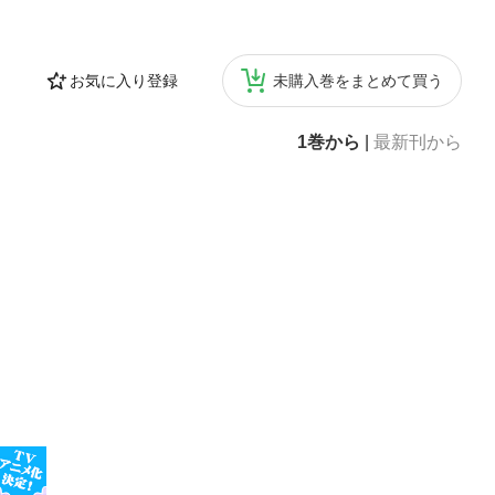
お気に入り登録
未購入巻をまとめて買う
1巻から
|
最新刊から