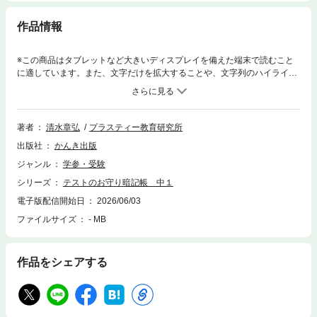
作品情報
※この商品はタブレットなど大きいディスプレイを備えた端末で読むこと
に適しています。また、文字だけを拡大することや、文字列のハイライ
ト、検索、辞書の参照、引用などの機能が使用できません。あなたの「テ
スト前のお守り」に！ この本は、テストの前にここだけは絶対に覚えてお
いてほしい！という大事なところを、ギュッとつめこんだ本です。ハンデ
ィサイズなので、持ち運びもかんたん。通学中や教室の休み時間に開い
著者
清水章弘
プラスティー教育研究所
て、テストにそなえましょう。
出版社
かんき出版
ジャンル
学参・受験
シリーズ
テストのお守り暗記帳 中１
電子版配信開始日
2026/06/03
ファイルサイズ
- MB
作品をシェアする