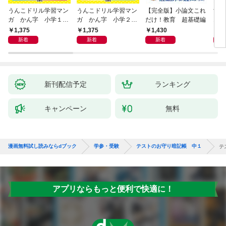
うんこドリル学習マン
うんこドリル学習マン
【完全版】小論文これ
世
ガ かん字 小学１年
ガ かん字 小学２年
だけ！教育 超基礎編
1分
生 こくご
生 こくご
1,375
1,375
1,430
1,
新着
新着
新着
新刊配信予定
ランキング
キャンペーン
無料
漫画無料試し読みならdブック
学参・受験
テストのお守り暗記帳 中１
テ
アプリならもっと便利で快適に！