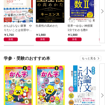
がんばらない家事 や
生産性の高めかた
世界一ゆるい神授業
もし
りたいことは全部や
1分でわかる数Ⅱ
がう
る！ラクして整う「ご
1,760
1,980
1,980
1,
きげん」ルール
新着
新着
新着
学参・受験のおすすめ本
もっと見る