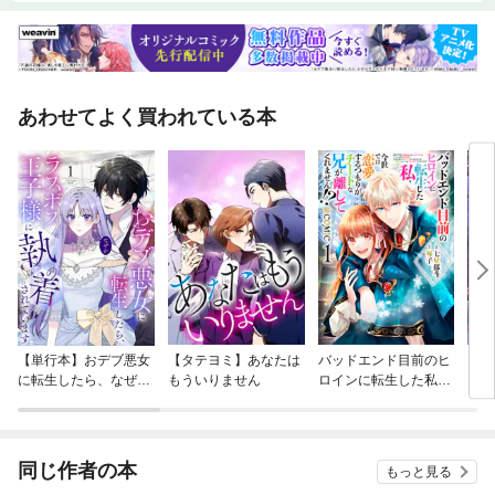
あわせてよく買われている本
【単行本】おデブ悪女
【タテヨミ】あなたは
バッドエンド目前のヒ
【タ
に転生したら、なぜか
もういりません
ロインに転生した私、
リ〜
ラスボス王子様に執着
今世では恋愛するつも
されています
りがチートな兄が離し
てくれません！？@C
OMIC
同じ作者の本
もっと見る