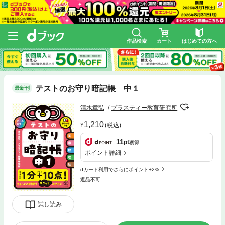
作品検索
カート
はじめての方へ
テストのお守り暗記帳 中１
最新刊
清水章弘
プラスティー教育研究所
1,210
(税込)
11
pt
獲得
ポイント詳細
dカード利用でさらにポイント+2%
返品不可
試し読み