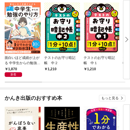
面白いほど成績が上が
テストのお守り暗記
テストのお守り暗記
テス
る 中学生からの勉強の
帳 中２
帳 中１
帳 
やり方 (動画つき・ア
1,870
1,210
1,210
1,
ップデート版)
新着
かんき出版のおすすめ本
もっと見る