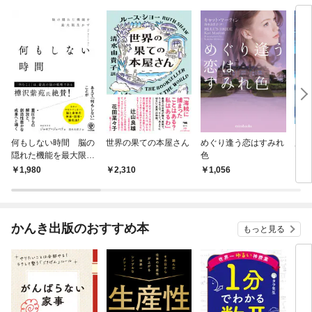
何もしない時間 脳の
世界の果ての本屋さん
めぐり逢う恋はすみれ
魔法
隠れた機能を最大限生
色
ス 
かす
たち
1,980
2,310
1,056
1,
かんき出版のおすすめ本
もっと見る