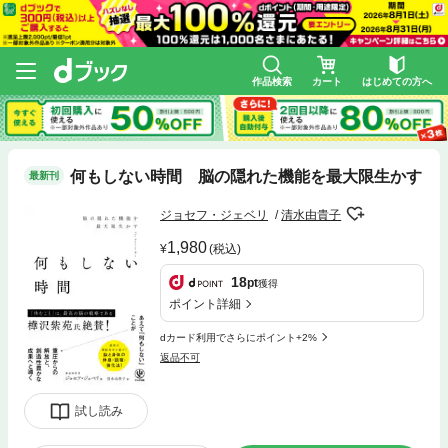
作品検索
カート
はじめての方へ
何もしない時間 脳の隠れた機能を最大限生かす
最新刊
ジョセフ・ジェベリ
清水由貴子
1,980
(税込)
18
pt
獲得
ポイント詳細
dカード利用でさらにポイント+2%
返品不可
試し読み