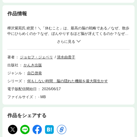
作品情報
樺沢紫苑氏 絶賛！＼「休むこと」は、最高の脳の戦略である／なぜ、散歩
中にひらめくのか？なぜ、ぼんやりするほど脳が冴えてくるのか？なぜ、
何もしないことで集中力と創造性を取り戻せるのか？その答えは、“休息
時”に働く、脳の隠れた機能にあった。現代人は、働きすぎている。メー
ル、会議、SNS、終わりのない煩雑な仕事の処理……。私たちの脳はつね
に「集中モード」を強いられ、気づかぬうちに疲弊している。しかし、最
著者
ジョセフ・ジェベリ
清水由貴子
新の神経科学は、驚くべき事実を明らかにした。脳は、「何もしていない
出版社
かんき出版
とき」にこそ、・記憶を整理し・感情を回復し・創造性を育て・人生を変
えるアイデアを生み出している本書では、神経科学者である著者が、世界
ジャンル
自己啓発
最先端の研究と自身の体験をもとに、・なぜ、「ぼんやりする時間」が創
シリーズ
何もしない時間 脳の隠れた機能を最大限生かす
造性を高めるのか・なぜ、自然の中では脳が回復するのか・なぜ、ひとり
の時間が認知能力を強くするのか・なぜ、睡眠が脳を修復するのか・な
電子版配信開始日
2026/06/17
ぜ、遊びや運動が脳を鍛えるのか・なぜ「何もしない時間」が人生を整え
ファイルサイズ
- MB
るのかを、豊富な神経科学の研究とともに解き明かしていく。さらに、・
海馬・前頭前皮質・扁桃体・デフォルトモード・ネットワーク（DMN）な
ど、脳の重要な部位がどのように働き、私たちの思考、感情、集中力、幸
作品をシェアする
福感に影響を与えているのかを、具体的なエピソードとともに、驚くほど
わかりやすく紹介。「脳科学なのに圧倒的に読みやすい」「読みながら、
自分の人生を変えたくなる」そんな知的興奮と実用性を兼ね備えた一冊。
さらに本書では、・なぜ、過労は脳を壊すのか・なぜ、現代人は休めなく