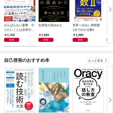
がんばらない家事 や
生産性の高めかた
世界一ゆるい神授業
もし
りたいことは全部や
1分でわかる数Ⅱ
がう
る！ラクして整う「ご
1,760
1,980
1,980
1,
きげん」ルール
新着
新着
新着
自己啓発のおすすめ本
もっと見る