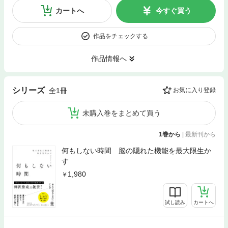
カートへ
今すぐ買う
作品をチェックする
作品情報へ
シリーズ
全1冊
お気に入り登録
未購入巻をまとめて買う
1巻から
|
最新刊から
何もしない時間 脳の隠れた機能を最大限生か
す
1,980
試し読み
カートへ