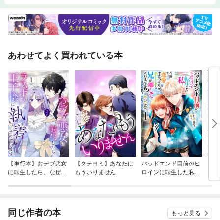
なったのか・なぜ、“生産性の罪悪感”を抱えてしまうのか・なぜ、休むほ
どパフォーマンスが上がるのかについても、世界最先端の研究をもとに解
説する。休息は、怠惰ではない。それは、脳の機能を最大限に引き出し、
創造性・集中力・幸福感を取り戻すための「積極的な技術」なのである。
仕事、創造性、人間関係、メンタルヘルス――。疲れ切った脳を回復さ
せ、本来の力を取り戻したいすべての人へ。
あわせてよく買われている本
【単行本】おデブ悪女
【タテヨミ】あなたは
バッドエンド目前のヒ
【タ
に転生したら、なぜか
もういりません
ロインに転生した私、
リ〜
ラスボス王子様に執着
今世では恋愛するつも
されています
りがチートな兄が離し
てくれません！？@C
OMIC
同じ作者の本
もっと見る