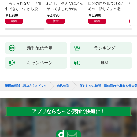
「考えられない」「集
わたし、そんなにとん
自分の声を見つけるた
宇宙
中できない」から脱
がってましたかね。
めの「話し方」の教
式
却！ AI時代の読む技
獅子座、Ａ型、丙午は
室 Ｏｒａｃｙ（オラ
1,980
2,090
1,980
1,
術大全
めぐる
シー）
新着
新着
新着
新刊配信予定
ランキング
キャンペーン
無料
漫画無料試し読みならdブック
自己啓発
何もしない時間 脳の隠れた機能を最大
アプリならもっと便利で快適に！