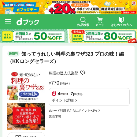
作品検索
カート
はじめての方へ
知ってうれしい料理の裏ワザ323 プロの味！編
最新刊
（KKロングセラーズ）
料理の達人倶楽部
770
(税込)
7
pt
獲得
ポイント詳細
dカード利用でさらにポイント+2%
返品不可