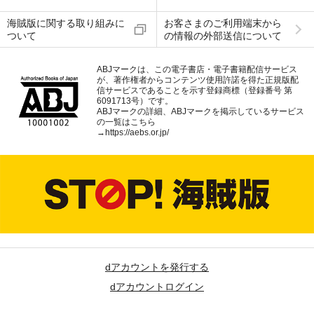
海賊版に関する取り組みに
お客さまのご利用端末から
ついて
の情報の外部送信について
ABJマークは、この電子書店・電子書籍配信サービス
が、著作権者からコンテンツ使用許諾を得た正規版配
信サービスであることを示す登録商標（登録番号 第
6091713号）です。
ABJマークの詳細、ABJマークを掲示しているサービス
の一覧はこちら
→
https://aebs.or.jp/
dアカウントを発行する
dアカウントログイン