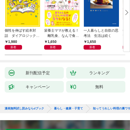
個性を伸ばす絵本対
栄養士ママが教える！
一人暮らしと自炊の思
毎日
話 ダイアロジック・
離乳食、なんで食べ
考法 生活は続く
ず3
リーディング
てくれないの？ 赤ちゃ
1,980
1,650
1,650
9
んの「食べない」に困
新着
新着
新着
ったら読む本
新刊配信予定
ランキング
キャンペーン
無料
漫画無料試し読みならdブック
暮らし・健康・子育て
知ってうれしい料理の裏ワ