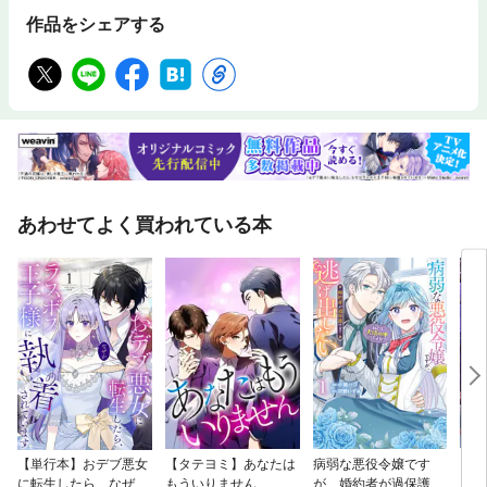
作品をシェアする
あわせてよく買われている本
【単行本】おデブ悪女
【タテヨミ】あなたは
病弱な悪役令嬢です
【タ
に転生したら、なぜか
もういりません
が、婚約者が過保護す
リ〜