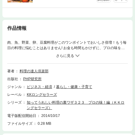
作品情報
肉、魚、野菜、卵、豆腐料理がこのワンポイントでおいしさ倍増！もう毎
日の料理に悩むことはありません! お金も時間もかけずに、プロの味を手
に入れる秘訣を教えます。
著者
料理の達人倶楽部
出版社
PHP研究所
ジャンル
ビジネス・経済
暮らし・健康・子育て
レーベル
KKロングセラーズ
シリーズ
知ってうれしい料理の裏ワザ３２３ プロの味！編（ＫＫロ
ングセラーズ）
電子版配信開始日
2014/10/17
ファイルサイズ
0.28 MB