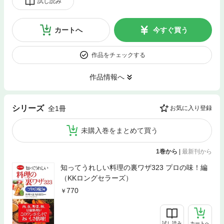
試し読み
カートへ
今すぐ買う
作品をチェックする
作品情報へ
シリーズ
全1冊
お気に入り登録
未購入巻をまとめて買う
1巻から
|
最新刊から
知ってうれしい料理の裏ワザ323 プロの味！編
（KKロングセラーズ）
770
試し読み
カートへ