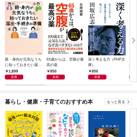
親・身内が元気なうち
65歳からは、空腹が最
深く考える力（PHP文
面白
に知っておきたい届
高の薬
庫）
恐竜
出・手続きの準備（き
1,899
850
850
9
ずな出版）
新着
新着
新着
暮らし・健康・子育てのおすすめ本
もっと見る