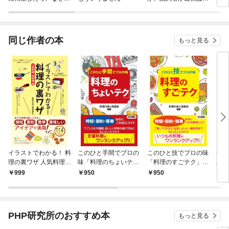
ラスボス王子様に執着
ぎて逃げ出したい(私
されています
たち犬猿の仲でしたよ
ね！？)
同じ作者の本
もっと見る
イラストでわかる！ 料
このひと手間でプロの
このひと技でプロの味
知っ
理の裏ワザ 人気料理・
味「料理のちょいテ
「料理のすごテク」
裏ワ
肉料理 編（KKロング
ク」（KKロングセラ
（KKロングセラー
ク！
999
950
950
7
セラーズ）
ーズ）
ズ）
ラー
PHP研究所のおすすめ本
もっと見る