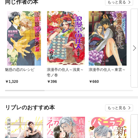
同じ作者の本
もっと見る
魅惑の恋のレシピ
浪漫亭の住人～浅黄～
浪漫亭の住人～東雲～
ワイ
壱ノ巻
ベイ
1,320
396
660
6
リブレのおすすめ本
もっと見る