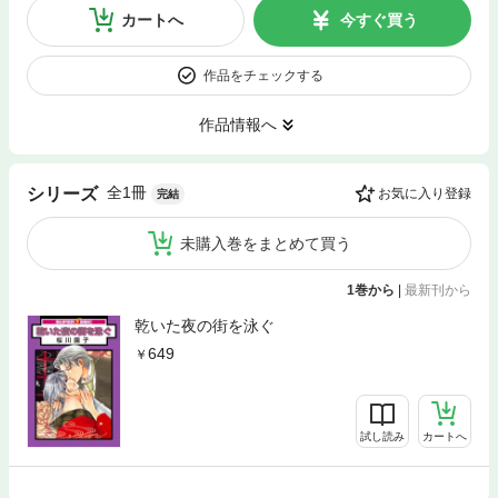
カートへ
今すぐ買う
作品をチェックする
作品情報へ
全1冊
シリーズ
お気に入り登録
完結
未購入巻をまとめて買う
1巻から
|
最新刊から
乾いた夜の街を泳ぐ
649
試し読み
カートへ