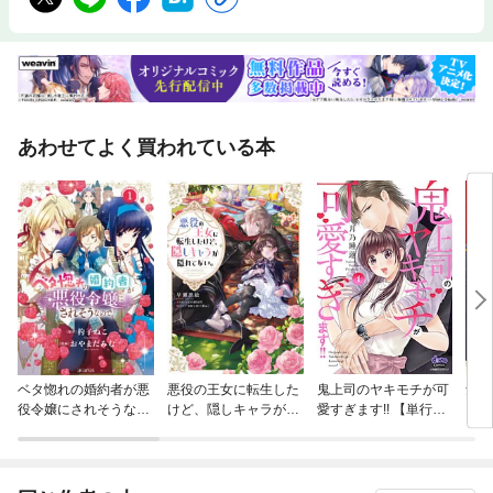
あわせてよく買われている本
ベタ惚れの婚約者が悪
悪役の王女に転生した
鬼上司のヤキモチが可
気高
役令嬢にされそうなの
けど、隠しキャラが隠
愛すぎます!! 【単行本
で。
れてない。
版】