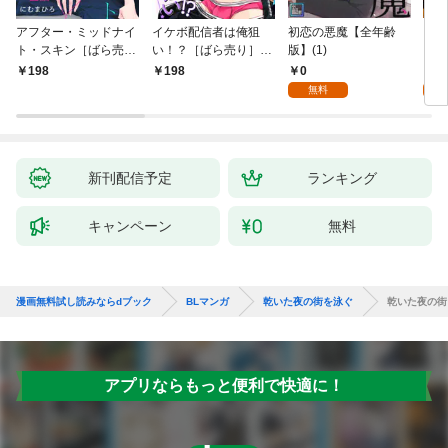
アフター・ミッドナイ
イケボ配信者は俺狙
初恋の悪魔【全年齢
ライ
ト・スキン［ばら売
い！？［ばら売り］
版】(1)
【全
り］ 第1話
第1話
0
0
198
198
無料
新刊配信予定
ランキング
キャンペーン
無料
漫画無料試し読みならdブック
BLマンガ
乾いた夜の街を泳ぐ
乾いた夜の街
アプリならもっと便利で快適に！