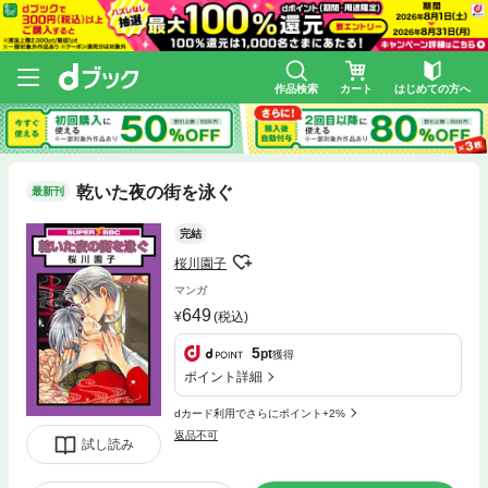
作品検索
カート
はじめての方へ
乾いた夜の街を泳ぐ
最新刊
完結
桜川園子
マンガ
649
(税込)
5
pt
獲得
ポイント詳細
dカード利用でさらにポイント+2%
返品不可
試し読み