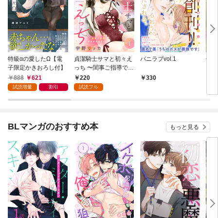
特級αの愛したΩ【電
貞潔騎士サマと初々え
バニラブvol.1
偽者
子限定かきおろし付】
っち 〜閨事ご指導でき
どで
かねます！〜（1）
888
621
220
330
1
試読増量
割引
試読フル
BLマンガのおすすめ本
もっと見る