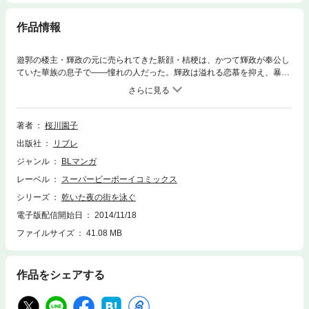
作品情報
遊郭の楼主・輝政の元に売られてきた新顔・桔梗は、かつて輝政が奉公し
ていた華族の息子で——憧れの人だった。輝政は溢れる恋慕を抑え、暴れ
る気位の高い桔梗を淫技で乱し、仕込もうとする。切なく激しく燃え上が
る再会愛の行方は…!? 平安ツンデレラブやワンコ、触手Hも有り!!
著者
桜川園子
出版社
リブレ
ジャンル
BLマンガ
レーベル
スーパービーボーイコミックス
シリーズ
乾いた夜の街を泳ぐ
電子版配信開始日
2014/11/18
ファイルサイズ
41.08 MB
作品をシェアする