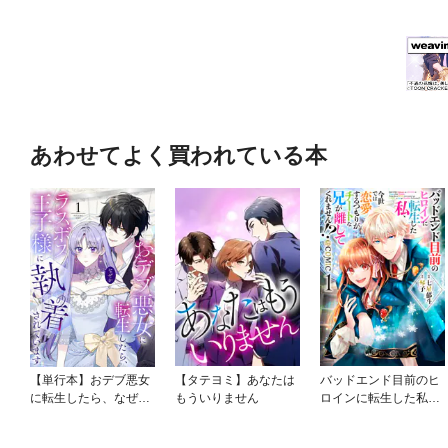
あわせてよく買われている本
【単行本】おデブ悪女
【タテヨミ】あなたは
バッドエンド目前のヒ
に転生したら、なぜか
もういりません
ロインに転生した私、
ラスボス王子様に執着
今世では恋愛するつも
されています
りがチートな兄が離し