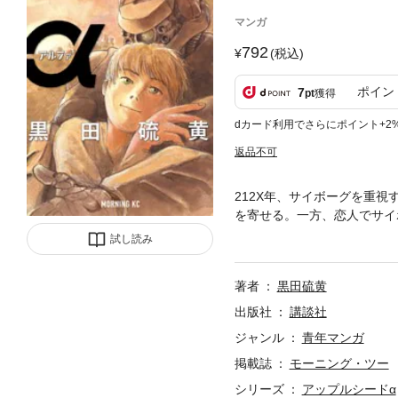
マンガ
792
(税込)
ポイン
7
pt
獲得
dカード利用でさらにポイント+2
返品不可
212X年、サイボーグを重
を寄せる。一方、恋人でサイ
が、NY市長の双角はサイボ
試し読み
増す二者のもとに、ついに「
著者
黒田硫黄
出版社
講談社
ジャンル
青年マンガ
掲載誌
モーニング・ツー
シリーズ
アップルシードα