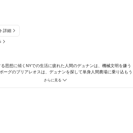
ト詳細
%
視する思想に傾くNYでの生活に疲れた人間のデュナンは、機械文明を嫌う
ボーグのブリアレオスは、デュナンを探して単身人間農場に乗り込もう
ーグへの偏愛を一層顕著にし、人間農場のジョニーもNYに対抗すべく暗
宇宙人」オリュンポスが姿を現し――。