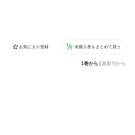
お気に入り登録
未購入巻をまとめて買う
1巻から
|
最新刊から