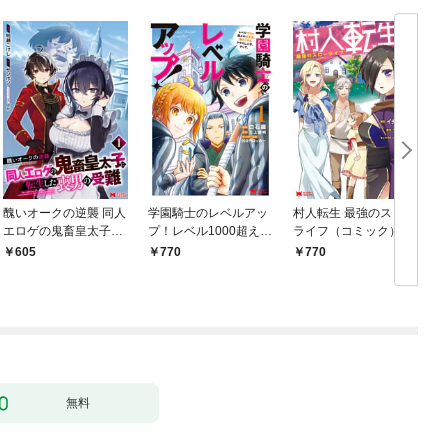
醜いオークの逆襲 同人
学園騎士のレベルアッ
村人転生 最強のスロー
エロゲの鬼畜皇太子に
プ！レベル1000超えの
ライフ（コミック） 1
転生した喪男の受難
転生者、落ちこぼれク
605
770
770
（コミック） 1
ラスに入学。そして、
（コミック） 1
無料