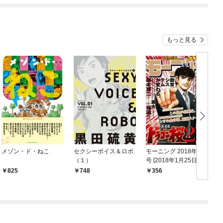
もっと見る
メゾン・ド・ねこ
セクシーボイス＆ロボ
モーニング 2018年 8
（１）
号 [2018年1月25日発
売]
825
748
356