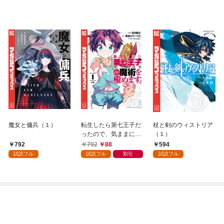
魔女と傭兵（１）
転生したら第七王子だ
杖と剣のウィストリア
ったので、気ままに魔
（１）
術を極めます（１）
792
792
88
594
試読フル
試読フル
割引
試読フル