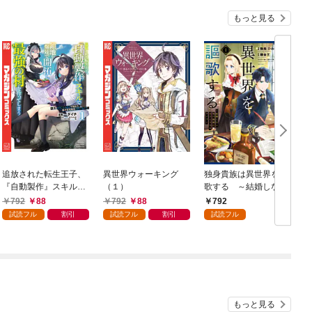
もっと見る
追放された転生王子、
異世界ウォーキング
独身貴族は異世界を謳
『自動製作』スキルで
（１）
歌する ～結婚しない
領地を爆速で開拓し最
男の優雅なおひとりさ
792
88
792
88
792
強の村を作ってしまう
まライフ～（１）
試読フル
割引
試読フル
割引
試読フル
～最強クラフトスキル
で始める、楽々領地開
拓スローライフ～
（１）
もっと見る