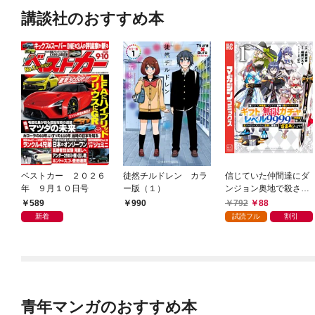
講談社のおすすめ本
ベストカー ２０２６
徒然チルドレン カラ
信じていた仲間達にダ
年 ９月１０日号
ー版（１）
ンジョン奥地で殺され
かけたがギフト『無限
589
792
88
990
ガチャ』でレベル９９
新着
試読フル
割引
９９の仲間達を手に入
れて元パーティーメン
バーと世界に復讐＆
『ざまぁ！』します！
（１）
青年マンガのおすすめ本