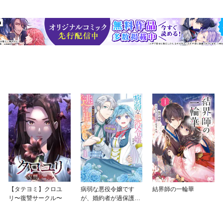
【タテヨミ】クロユ
病弱な悪役令嬢です
結界師の一輪華
リ〜復讐サークル〜
が、婚約者が過保護す
ぎて逃げ出したい(私た
ち犬猿の仲でしたよ