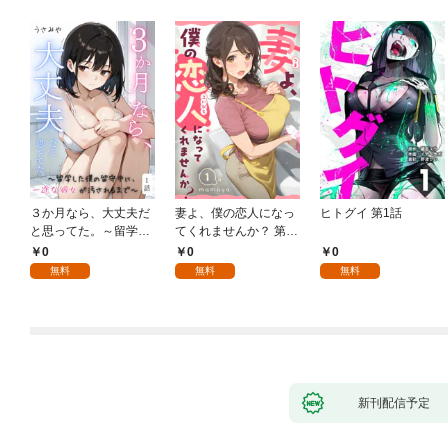
３か月なら、大丈夫だ
妻よ、僕の恋人になっ
ヒトグイ 第1話
と思ってた。～留学し
てくれませんか？ 第1
た僕の留守中に、一途
話
0
0
0
な彼女が汚されるまで
無料
無料
無料
～ 1話
新刊配信予定