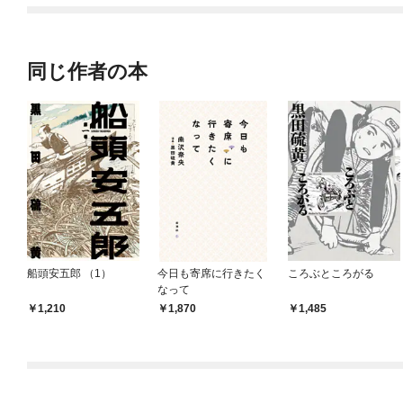
てくれません！？@C
OMIC
同じ作者の本
船頭安五郎 （1）
今日も寄席に行きたく
ころぶところがる
なって
1,210
1,870
1,485