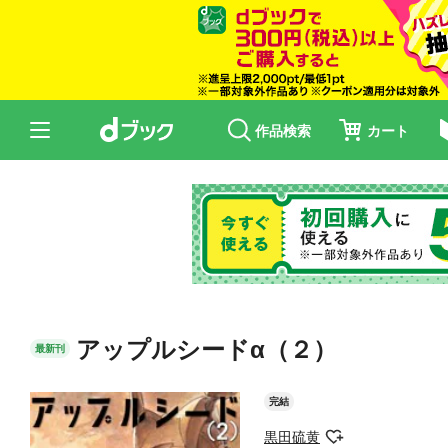
作品検索
カート
アップルシードα（２）
最新刊
完結
黒田硫黄