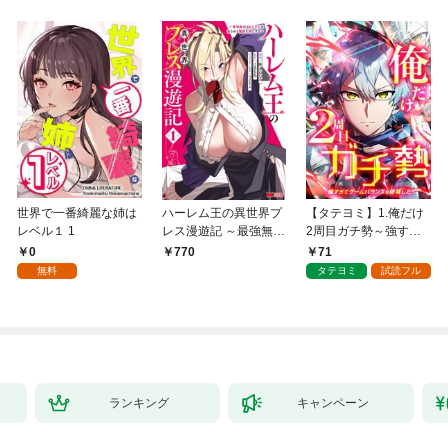
世界で一番綺麗な姉は
ハーレム王の異世界プ
【タテヨミ】1.俺だけ
レベル１ 1
レス漫遊記 ～最強無双
2周目ガチ勢～強すぎ
のおじさんはあらゆる
てゲームバランスを破
0
71
770
種族を嫁にする～（コ
壊した～
無料
タテヨミ
試読フル
ミック） 1
ランキング
キャンペーン