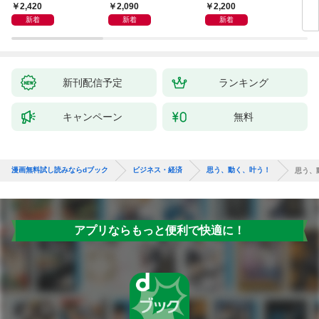
大化する条件
るための教科書
えるか
成功
2,420
2,090
2,200
5
新着
新着
新着
新刊配信予定
ランキング
キャンペーン
無料
漫画無料試し読みならdブック
ビジネス・経済
思う、動く、叶う！
思う、
アプリならもっと便利で快適に！