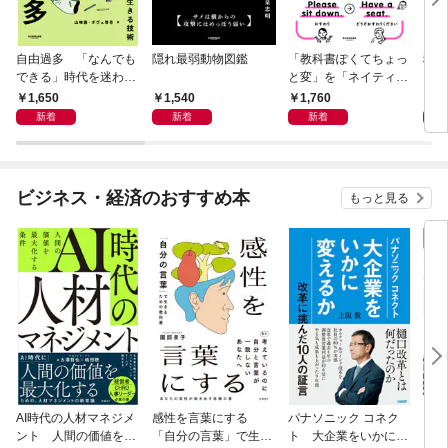
自由過多 「なんでも
隠れ最弱動物図鑑
「教科書ぽくてちょっ
科学
できる」時代を迷わず
と変」を「ネイティヴ
もし
生きる技術
みたいでなんかいい」
スト
1,650
1,540
1,760
1,
に変える教科書英語ア
新着
新着
新着
ップデートBOOK
ビジネス・経済のおすすめ本
もっと見る
AI時代の人材マネジメ
感性を言葉にする
パナソニック コネク
「使
ント 人間の価値を最
「自分の言葉」で生き
ト 大企業をいかに変
ステ