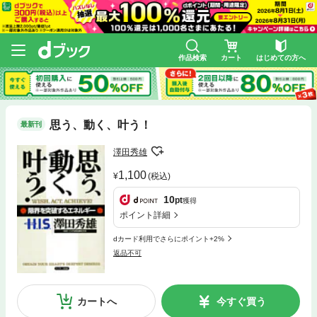
作品検索
カート
はじめての方へ
思う、動く、叶う！
最新刊
澤田秀雄
1,100
(税込)
10
pt
獲得
ポイント詳細
dカード利用でさらにポイント+2%
返品不可
カートへ
今すぐ買う