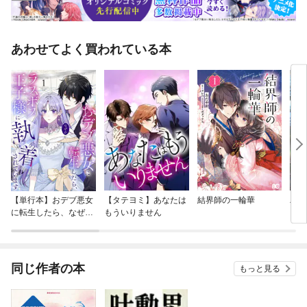
あわせてよく買われている本
【単行本】おデブ悪女
【タテヨミ】あなたは
結界師の一輪華
バッ
に転生したら、なぜか
もういりません
ロイ
ラスボス王子様に執着
今世
されています
りが
てく
OMI
同じ作者の本
もっと見る