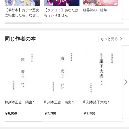
【単行本】おデブ悪女
【タテヨミ】あなたは
結界師の一輪華
バッ
に転生したら、なぜか
もういりません
ロイ
ラスボス王子様に執着
今世
されています
りが
てく
OMI
同じ作者の本
もっと見る
和刻本正史 隋書１
和刻本正史 南史１
和刻本諸子大成１
和刻
１
6,050
7,700
7,700
7,