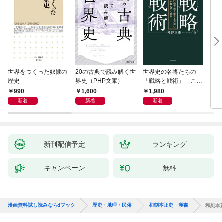
世界をつくった奴隷の
20の古典で読み解く世
世界史の名将たちの
日本
歴史
界史（PHP文庫）
「戦略と戦術」 この
痛い
社会で賢く生きる方法
990
1,600
1,980
9
は歴史が教えてくれる
新着
新着
新着
新刊配信予定
ランキング
キャンペーン
無料
漫画無料試し読みならdブック
歴史・地理・民俗
和刻本正史 漢書
和刻本