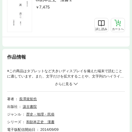
7,475
試し読み
カートへ
作品情報
※この商品はタブレットなど大きいディスプレイを備えた端末で読むこと
に適しています。また、文字だけを拡大することや、文字列のハイライ
ト、検索、辞書の参照、引用などの機能が使用できません。中国の歴史・
文化を研究・理解する上に、「正史」の存在は欠くべからざるものである
ことはいうまでもない。遠く奈良・平安時代の昔から我々日本人は中国の
優れた文化を吸収し、日本独自の文化を創造してきたが、異民族の文化を
著者
長澤規矩也
一般に普及し血肉とする上で、我々の祖先は「漢文を返り点送り仮名をも
出版社
汲古書院
って読む」という方法をとった。「正史」訓点本は江戸幕府の命により各
藩が荻生徂徠ら当代一流の学者を動員し、藩の名誉をかけて板行したもの
ジャンル
歴史・地理・民俗
である。本書は、中国研究者のみならず国史・国文・美術史など各分野の
シリーズ
和刻本正史 漢書
研究に必備の書である。
電子版配信開始日
2014/09/09