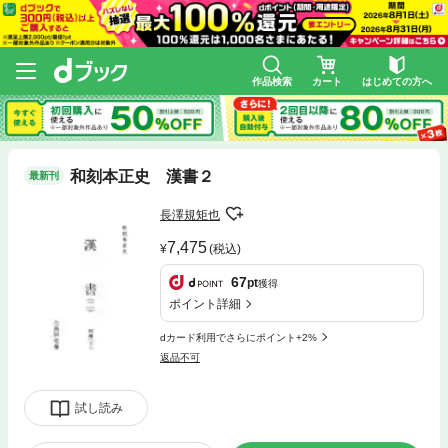
作品検索
カート
はじめての方へ
和刻本正史 漢書２
最新刊
長澤規矩也
7,475
(税込)
67
pt
獲得
ポイント詳細
dカード利用でさらにポイント+2%
返品不可
試し読み