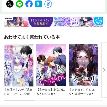
あわせてよく買われている本
【単行本】おデブ悪女
【タテヨミ】あなたは
【タテヨミ】クロユ
バッ
に転生したら、なぜか
もういりません
リ〜復讐サークル〜
ロイ
ラスボス王子様に執着
今世
されています
りが
てく