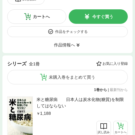
カートへ
今すぐ買う
作品をチェックする
作品情報へ
シリーズ
全1冊
お気に入り登録
未購入巻をまとめて買う
1巻から
|
最新刊から
米と糖尿病 日本人は炭水化物(糖質)を制限
してはならない
1,188
試し読み
カートへ