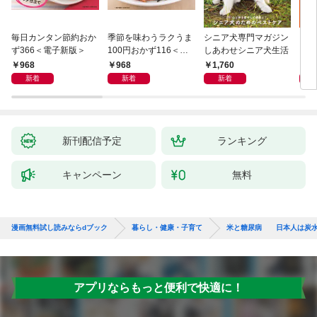
毎日カンタン節約おか
季節を味わうラクうま
シニア犬専門マガジン
アイ
ず366＜電子新版＞
100円おかず116＜電
しあわせシニア犬生活
ピ 
子新版＞
しも
968
968
1,760
1,
新着
新着
新着
新刊配信予定
ランキング
キャンペーン
無料
漫画無料試し読みならdブック
暮らし・健康・子育て
米と糖尿病 日本人は炭水
アプリならもっと便利で快適に！