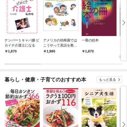
ナンバー１キャバ嬢 ピ
アメリカの幼稚園では
一冊の絵本
ちつ
カイチ介護士になる
こうやって英語を教え
先へ
ている
クス
0
1,870
1,980
1,870
くる
じめ
暮らし・健康・子育てのおすすめ本
もっと見る