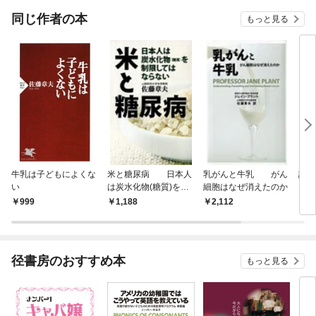
OMI
同じ作者の本
もっと見る
牛乳は子どもによくな
米と糖尿病 日本人
乳がんと牛乳 がん
読め
い
は炭水化物(糖質)を制
細胞はなぜ消えたのか
リメ
限してはならない
999
1,188
2,112
9
径書房のおすすめ本
もっと見る