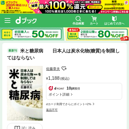
作品検索
カート
はじめての方へ
米と糖尿病 日本人は炭水化物(糖質)を制限し
最新刊
てはならない
佐藤章夫
1,188
(税込)
10
pt
獲得
ポイント詳細
dカード利用でさらにポイント+2%
返品不可
試し読み