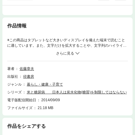
作品情報
※この商品はタブレットなど大きいディスプレイを備えた端末で読むこと
に適しています。また、文字だけを拡大することや、文字列のハイライ
ト、検索、辞書の参照、引用などの機能が使用できません。炭水化物（糖
質）の少ない食事が、糖尿病を招く。──糖尿病歴20年。みずからの糖尿
病を克服するため、文献を読みあさり、実験を重ねた予防医学の研究者が
たどりついた真実。満足するまで食べて、薬に頼らず生きる方法。
著者
佐藤章夫
出版社
径書房
ジャンル
暮らし・健康・子育て
シリーズ
米と糖尿病 日本人は炭水化物(糖質)を制限してはならない
電子版配信開始日
2014/09/09
ファイルサイズ
21.18 MB
作品をシェアする