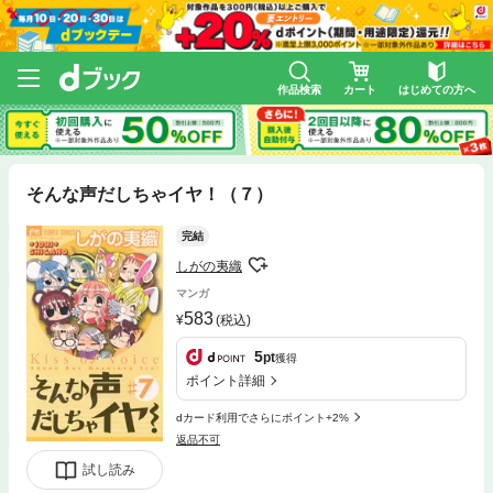
作品検索
カート
はじめての方へ
そんな声だしちゃイヤ！（７）
完結
しがの夷織
マンガ
583
(税込)
5
pt
獲得
ポイント詳細
dカード利用でさらにポイント+2%
返品不可
試し読み