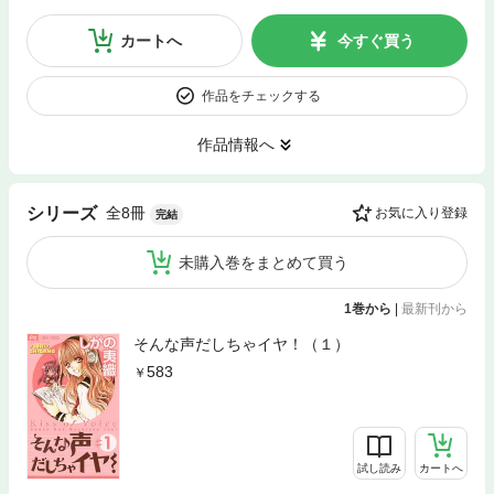
カートへ
今すぐ買う
作品をチェックする
作品情報へ
全8冊
シリーズ
お気に入り登録
完結
未購入巻をまとめて買う
1巻から
|
最新刊から
そんな声だしちゃイヤ！（１）
583
試し読み
カートへ