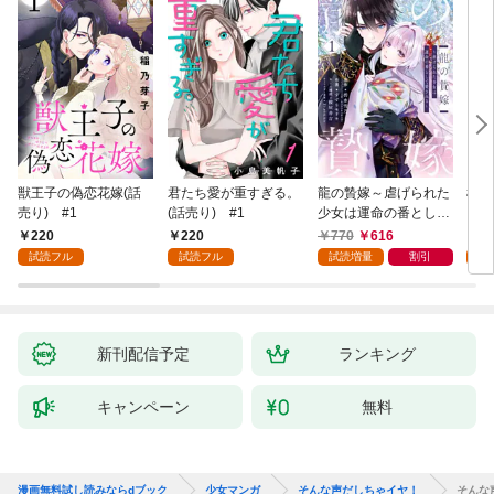
獣王子の偽恋花嫁(話
君たち愛が重すぎる。
龍の贄嫁～虐げられた
桜と
売り) #1
(話売り) #1
少女は運命の番として
愛される～ 1巻
220
220
770
616
2
試読フル
試読フル
試読増量
割引
試
新刊配信予定
ランキング
キャンペーン
無料
漫画無料試し読みならdブック
少女マンガ
そんな声だしちゃイヤ！
そんな