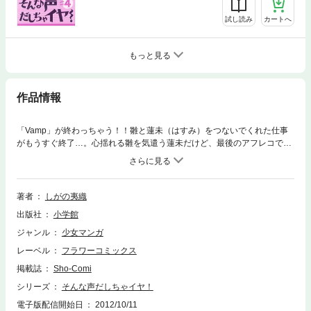
試し読み
カートへ
もっと見る
作品情報
「Vamp」が終わっちゃう！！雛と蓮未（はすみ）をつないでくれた仕事
がもうすぐ終了…。心揺れる雛を気遣う蓮未だけど、最後のアフレコで大
問題発生！え？蓮未が「愛してる」って言えない！？雛が蓮未を特訓？？
そ、それってどういうコト――！？大人気はっちゃけ☆ラブコメ！超ラブ
ラブな完結巻です！！
著者
しがの夷織
出版社
小学館
ジャンル
少女マンガ
レーベル
フラワーコミックス
掲載誌
Sho-Comi
シリーズ
そんな声だしちゃイヤ！
電子版配信開始日
2012/10/11