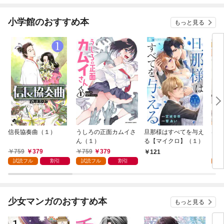
小学館のおすすめ本
もっと見る
信長協奏曲（１）
うしろの正面カムイさ
旦那様はすべてを与え
はじ
ん（１）
る【マイクロ】（１）
（１
759
379
759
379
7
121
試読フル
割引
試読フル
割引
試
少女マンガのおすすめ本
もっと見る