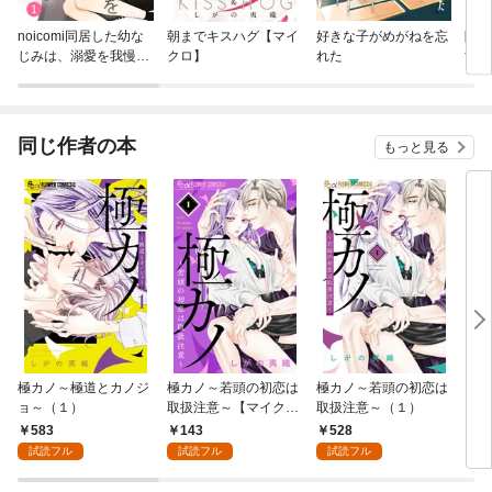
noicomi同居した幼な
朝までキスハグ【マイ
好きな子がめがねを忘
阿部
じみは、溺愛を我慢で
クロ】
れた
す
きない。
同じ作者の本
もっと見る
極カノ～極道とカノジ
極カノ～若頭の初恋は
極カノ～若頭の初恋は
モバ
ョ～（１）
取扱注意～【マイク
取扱注意～（１）
ロ】（１）
583
143
528
2
試読フル
試読フル
試読フル