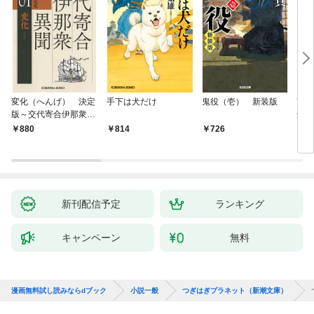
変化（へんげ） 決定
手下は犬だけ
鬼役（壱） 新装版
南町
版～交代寄合伊那衆異
舟の
聞（1）～
880
814
726
9
新刊配信予定
ランキング
キャンペーン
無料
漫画無料試し読みならdブック
小説一般
つぎはぎプラネット（新潮文庫）