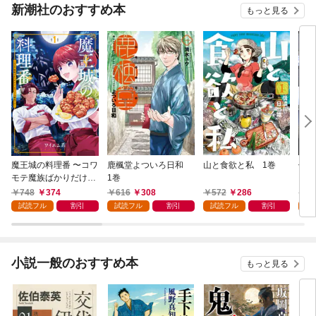
新潮社のおすすめ本
もっと見る
魔王城の料理番 〜コワ
鹿楓堂よついろ日和
山と食欲と私 1巻
俺の
モテ魔族ばかりだけ
1巻
ンビ
ど、ホワイトな職場で
る 
748
374
616
308
572
286
7
す〜 1巻
試読フル
割引
試読フル
割引
試読フル
割引
試
小説一般のおすすめ本
もっと見る