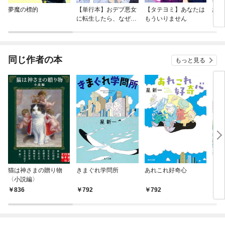
夢魔の標的
【単行本】おデブ悪女
【タテヨミ】あなたは
結界
に転生したら、なぜか
もういりません
ラスボス王子様に執着
されています
同じ作者の本
もっと見る
猫は神さまの贈り物
きまぐれ学問所
あれこれ好奇心
きま
〈小説編〉
836
792
792
7