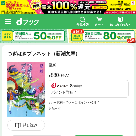
作品検索
カート
はじめての方へ
つぎはぎプラネット（新潮文庫）
星新一
880
(税込)
8
pt
獲得
ポイント詳細
dカード利用でさらにポイント+2%
返品不可
試し読み