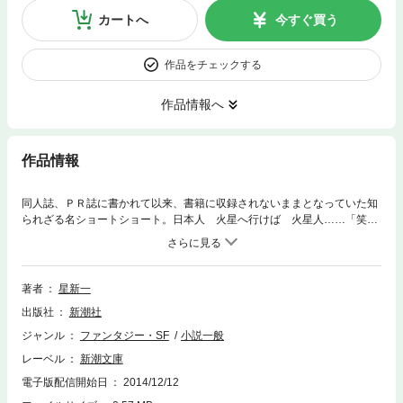
カートへ
今すぐ買う
作品をチェックする
作品情報へ
作品情報
同人誌、ＰＲ誌に書かれて以来、書籍に収録されないままとなっていた知
られざる名ショートショート。日本人 火星へ行けば 火星人……「笑兎
（ショート）」の雅号で作られた、奇想天外でシニカルなＳＦ川柳・都々
逸。子供のために書かれた、理系出身ならではのセンスが光る短編。入手
困難な作品や書籍、文庫未収録の作品を集めた、ショートショートの神様
のすべてが分かる、幻の作品集。
著者
星新一
出版社
新潮社
ジャンル
ファンタジー・SF
小説一般
レーベル
新潮文庫
電子版配信開始日
2014/12/12