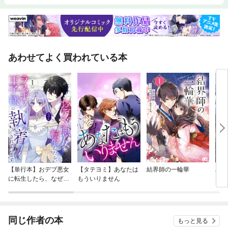
あわせてよく買われている本
【単行本】おデブ悪女
【タテヨミ】あなたは
結界師の一輪華
バッ
に転生したら、なぜか
もういりません
ロイ
ラスボス王子様に執着
今世
されています
りが
てく
OMI
同じ作者の本
もっと見る