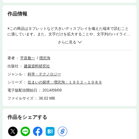
作品情報
※この商品はタブレットなど大きいディスプレイを備えた端末で読むこと
に適しています。また、文字だけを拡大することや、文字列のハイライ
ト、検索、辞書の参照、引用などの機能が使用できません。建築家・増沢
洵は、「最小限住宅」（自邸）や「H邸」などによって、住居デザインの
戦後史に輝かしい足跡を残した。彼の35年にわたる真摯な住まいの探究の
実践を、作品事例に即して跡づける本書から、今日から明日への日本の住
著者
平良敬一
増沢洵
まいづくりに幾多の貴重な示唆が汲みとれる。
出版社
建築資料研究社
ジャンル
科学・テクノロジー
シリーズ
住まいの探求：増沢洵：１９５２－１９８９
電子版配信開始日
2014/09/09
ファイルサイズ
36.02 MB
作品をシェアする