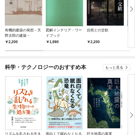
有機的建築の発想－天
図解インテリア・ワー
自然との交歓
石燈
野太郎の建築－
ドブック
2,200
1,980
2,200
1,
科学・テクノロジーのおすすめ本
もっと見る
リズムを乱される生き
面白くて眠れなくなる
巨大地震の真実
病は