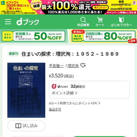
作品検索
カート
はじめての方へ
住まいの探求：増沢洵：１９５２－１９８９
最新刊
平良敬一
増沢洵
3,520
(税込)
32
pt
獲得
ポイント詳細
dカード利用でさらにポイント+2%
返品不可
試し読み