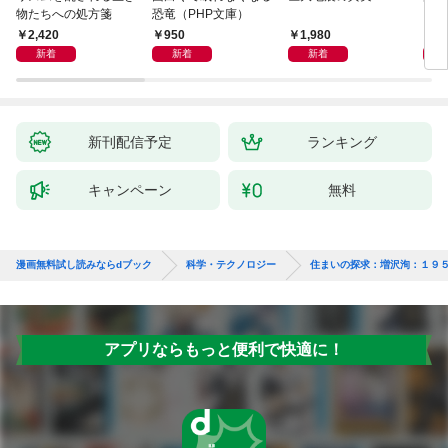
物たちへの処方箋
恐竜（PHP文庫）
2,420
950
1,980
2,
新着
新着
新着
新刊配信予定
ランキング
キャンペーン
無料
漫画無料試し読みならdブック
科学・テクノロジー
住まいの探求：増沢洵：１９
アプリならもっと便利で快適に！