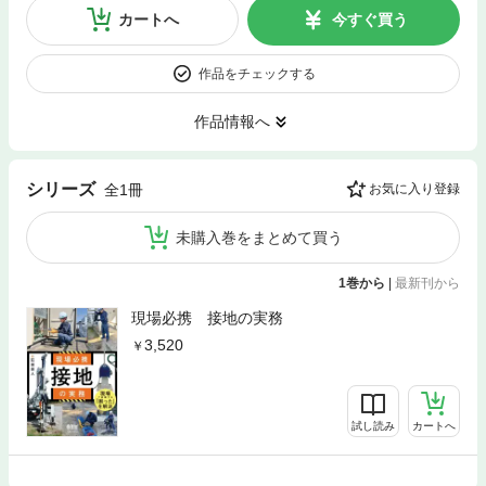
カートへ
今すぐ買う
作品をチェックする
作品情報へ
シリーズ
全1冊
お気に入り登録
未購入巻をまとめて買う
1巻から
|
最新刊から
現場必携 接地の実務
3,520
試し読み
カートへ