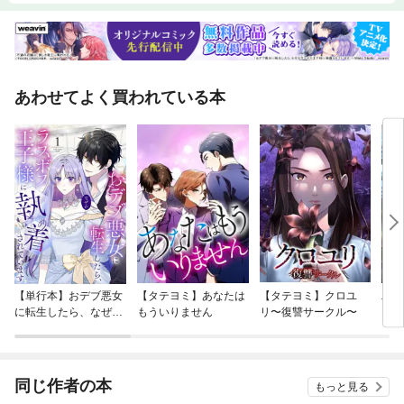
成と感電保護設計5章 接地設計と接地調査6章 接地の施工7章 接地抵抗の
測定
あわせてよく買われている本
【単行本】おデブ悪女
【タテヨミ】あなたは
【タテヨミ】クロユ
バッ
に転生したら、なぜか
もういりません
リ〜復讐サークル〜
ロイ
ラスボス王子様に執着
今世
されています
りが
てく
OMI
同じ作者の本
もっと見る