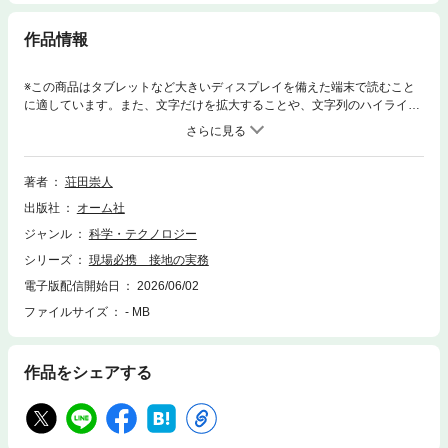
作品情報
※この商品はタブレットなど大きいディスプレイを備えた端末で読むこと
に適しています。また、文字だけを拡大することや、文字列のハイライ
ト、検索、辞書の参照、引用などの機能が使用できません。※この電子書
籍は紙版書籍のページデザインで制作した固定レイアウトです。調査・設
計・施工・測定・保全まで、接地の全プロセスを体系化した現場必携の一
冊！本書は、接地の実務を体系的に解説する入門書です。 接地は、感
著者
荘田崇人
電・火災・設備破壊といった事故を未然に防ぎ、雷害対策やノイズ対策な
出版社
オーム社
どの設備の機能維持を行う重要な技術です。しかしながら、電気工事の現
場では、その重要性が理解されていないことも少なくありません。さら
ジャンル
科学・テクノロジー
に、重要性を認識して学ぼうとしても、専門書は高度な数式が多く、学習
シリーズ
現場必携 接地の実務
のハードルが高いのが現状です。 本書は、この課題を解決するために、
感電メカニズムや雷害・ノイズ対策といった理論から、調査・設計・施
電子版配信開始日
2026/06/02
工・測定・保全といった実務の一連の流れを、数式を極力使わずに平易に
ファイルサイズ
- MB
解説します。 この本を読むことで、接地の必要性を深く理解し、現場で
役立つ知識と技能を無理なく習得できます。また、原理説明における数式
は最小限としますが、設計に必要な計算は、本書内に計算している演習問
作品をシェアする
題で習得できます。<本書のポイント>数式を極力使わず、平易な言葉と
図で解説します。理論や法規だけでなく、調査・設計・施工・測定・保
全といった一連の実務プロセス全体を、体系的にカバーします。演習問
題と解説により、設計に必要な計算力も身につきます。<主要目次>1章 接
地の基礎2章 接地の役割と保護3章 大地と接地抵抗4章 接地のシステム構