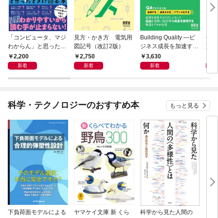
「コンピュータ、マジ
見方・かき方 電気用
Building Quality ―ビ
作り
わからん」と思ったと
図記号（改訂2版）
ジネス成長を加速する
路
きに読む本
1人目QAからの品質戦
2,200
2,750
3,630
3,
略―
新着
新着
新着
科学・テクノロジーのおすすめ本
もっと見る
下負荷面モデルによる
ヤマケイ文庫 新 くら
科学から見た人間の
イラ