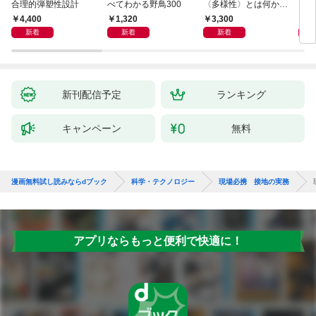
合理的弾塑性設計
べてわかる野鳥300
〈多様性〉とは何か―
と古
―遺伝科学と疑似科学
4,400
1,320
3,300
6,
新着
新着
新着
新刊配信予定
ランキング
キャンペーン
無料
漫画無料試し読みならdブック
科学・テクノロジー
現場必携 接地の実務
アプリならもっと便利で快適に！