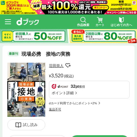
作品検索
カート
はじめての方へ
現場必携 接地の実務
最新刊
荘田崇人
3,520
(税込)
32
pt
獲得
ポイント詳細
dカード利用でさらにポイント+2%
返品不可
試し読み