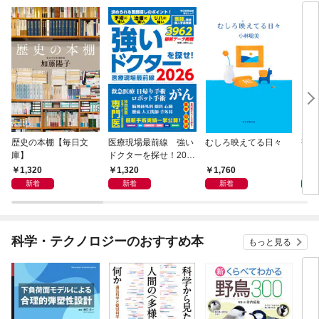
歴史の本棚【毎日文
医療現場最前線 強い
むしろ映えてる日々
書く
庫】
ドクターを探せ！202
6
1,320
1,320
1,760
2,
新着
新着
新着
科学・テクノロジーのおすすめ本
もっと見る