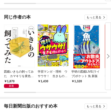
ラスボス王子様に執着
今世では恋愛するつも
されています
りがチートな兄が離し
てくれません！？@C
OMIC
同じ作者の本
もっと見る
図鑑いきもの飼ってみ
学習マンガ・理科 ウ
学研の図鑑LIVE(ライ
まん
た カマキリを黄色い
サウサ！ 生きものレ
ブ)ポケット 魚 新版
研究
世界で育てたらどうな
ポート
タ・
1,870
1,430
1,320
1,
る？
新着
毎日新聞出版のおすすめ本
もっと見る