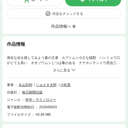
作品をチェックする
作品情報へ
作品情報
身近な虫を探してみよう森の王者 カブトムシ小さな猛獣 ハンミョウ口
がとても長い オオゾウムシじつは毒がある ナナホシテントウ昆虫三賢
人が、カブトムシやクワガタなど甲虫界の人気者や希少種の甲虫まで、日
本で観察できる虫を徹底解説。レア度がわかる昆虫写真図鑑とくすっと笑
えるじゅえき太郎の４コマまんがで昆虫がぐっと身近な存在に。「毎日小
学生新聞」人気連載、待望の書籍化！甲虫は、昆虫のなかでもいちばん種
著者
丸山宗利
じゅえき太郎
小松貴
数が多く、世界では知られているだけでも40万種近く、日本でも１万種く
出版社
毎日新聞出版
らいが記録されています。甲虫をよく観察すると、一見よく似た種でも細
かな違いがあり、その違いが名前や分類につながっています。身近な場所
ジャンル
科学・テクノロジー
にも多くの種がひそんでいますので、ぜひじっくり探してみてください。
電子版配信開始日
2026/06/03
（本文より）
ファイルサイズ
45.86 MB