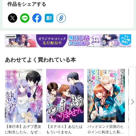
作品をシェアする
あわせてよく買われている本
【単行本】おデブ悪女
【タテヨミ】あなたは
バッドエンド目前のヒ
結界
に転生したら、なぜか
もういりません
ロインに転生した私、