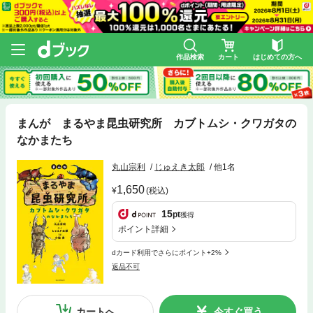
作品検索
カート
はじめての方へ
まんが まるやま昆虫研究所 カブトムシ・クワガタの
なかまたち
丸山宗利
じゅえき太郎
他1名
1,650
(税込)
15
pt
獲得
ポイント詳細
dカード利用でさらにポイント+2%
返品不可
カートへ
今すぐ買う