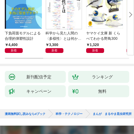
下負荷面モデルによる
科学から見た人間の
ヤマケイ文庫 新 くら
イラ
合理的弾塑性設計
〈多様性〉とは何か―
べてわかる野鳥300
と古
―遺伝科学と疑似科学
4,400
3,300
1,320
6,
新着
新着
新着
新刊配信予定
ランキング
キャンペーン
無料
漫画無料試し読みならdブック
科学・テクノロジー
まんが まるやま昆虫研究所