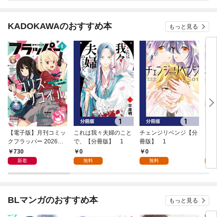
KADOKAWAのおすすめ本
もっと見る
【電子版】月刊コミッ
これは我々夫婦のこと
チェンジリベンジ【分
チェ
クフラッパー 2026年9
で、【分冊版】 1
冊版】 1
月号
730
0
0
7
新着
無料
無料
試
BLマンガのおすすめ本
もっと見る