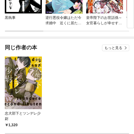
黒執事
逆行悪役令嬢はただ今
皇帝陛下のお世話係～
怪獣
求婚中 近くに居た騎
女官暮らしが幸せすぎ
士に求婚しただけのは
て後宮から出られませ
ずが、溺愛ルートに入
ん～（コミック）
りました！？（コミッ
ク）
同じ作者の本
もっと見る
忠犬部下とツンデレ少
尉
1,320