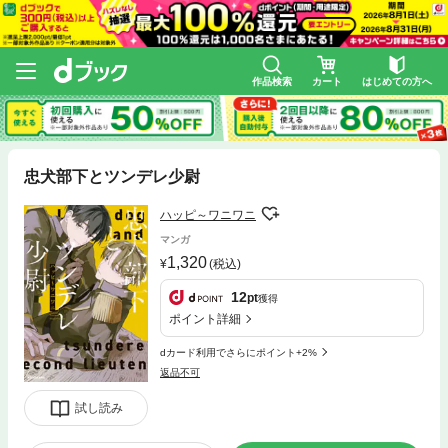
作品検索
カート
はじめての方へ
忠犬部下とツンデレ少尉
ハッピ～ワニワニ
マンガ
1,320
(税込)
12
pt
獲得
ポイント詳細
dカード利用でさらにポイント+2%
返品不可
試し読み