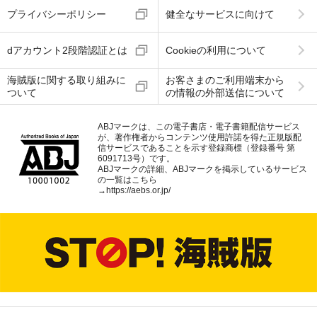
プライバシーポリシー
健全なサービスに向けて
dアカウント2段階認証とは
Cookieの利用について
海賊版に関する取り組みに
お客さまのご利用端末から
ついて
の情報の外部送信について
ABJマークは、この電子書店・電子書籍配信サービス
が、著作権者からコンテンツ使用許諾を得た正規版配
信サービスであることを示す登録商標（登録番号 第
6091713号）です。
ABJマークの詳細、ABJマークを掲示しているサービス
の一覧はこちら
→
https://aebs.or.jp/