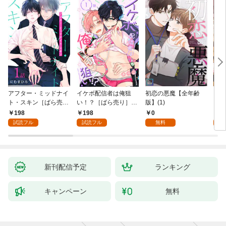
アフター・ミッドナイ
イケボ配信者は俺狙
初恋の悪魔【全年齢
ライ
ト・スキン［ばら売
い！？［ばら売り］
版】(1)
【全
り］ 第1話
第1話
198
198
0
0
試読フル
試読フル
無料
新刊配信予定
ランキング
キャンペーン
無料