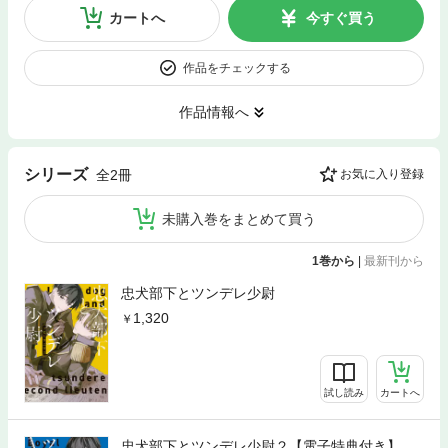
カートへ
今すぐ買う
作品をチェックする
作品情報へ
シリーズ
全2冊
お気に入り登録
未購入巻をまとめて買う
1巻から
|
最新刊から
忠犬部下とツンデレ少尉
1,320
試し読み
カートへ
忠犬部下とツンデレ少尉２【電子特典付き】