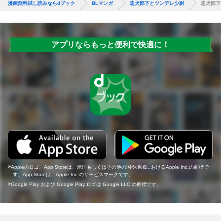
漫画無料試し読みならdブック
BLマンガ
忠犬部下とツンデレ少尉
忠犬部下
アプリならもっと便利で快適に！
Appleのロゴ、App Storeは、米国もしくはその他の国や地域におけるApple Inc.の商標で
す。App Storeは、Apple Inc.のサービスマークです。
Google Play および Google Play ロゴは Google LLC の商標です。