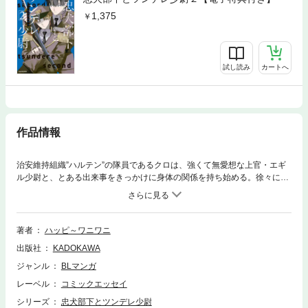
1,375
試し読み
カートへ
作品情報
治安維持組織”ハルテン”の隊員であるクロは、強くて無愛想な上官・エギ
ル少尉と、とある出来事をきっかけに身体の関係を持ち始める。徐々に惹
かれ合っていくふたりだったが、少尉には”クロを好きになってはいけない
理由”があって…。何度身体を重ねても重ならない想いの結末はーー？死と
隣り合わせの日々の中で”人を想う気持ち”の輪郭を描いた不器用で温かい
ラブストーリー。※本作品は、作者のSNSで投稿していたエピソードを大
著者
ハッピ～ワニワニ
幅に加筆修正し、新しいエピソードも多数加えて一本のお話にしたもので
出版社
KADOKAWA
す。描き下ろしはたっぷり４０ページ以上。巻末８ページは大充実のフル
カラーで収録しています！
ジャンル
BLマンガ
レーベル
コミックエッセイ
シリーズ
忠犬部下とツンデレ少尉