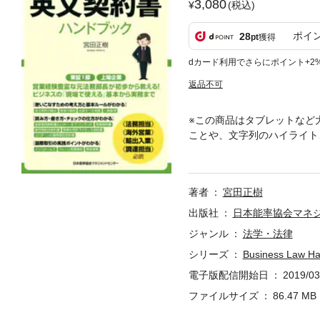
3,080
(税込)
ポイ
28
pt
獲得
dカード利用でさらにポイント+2
返品不可
※この商品はタブレットなど
ことや、文字列のハイライト
験し、東証1部上場企業で法
約書の実務知識を教えます。
約書として「秘密保持契約書
著者
宮田正樹
収録しており、対訳と実用的
出版社
日本能率協会マネ
ジャンル
法学・法律
シリーズ
Business La
電子版配信開始日
2019/03
ファイルサイズ
86.47 MB