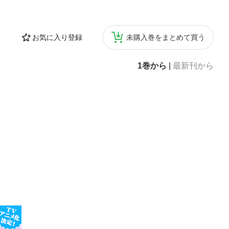
お気に入り登録
未購入巻をまとめて買う
1巻から
|
最新刊から