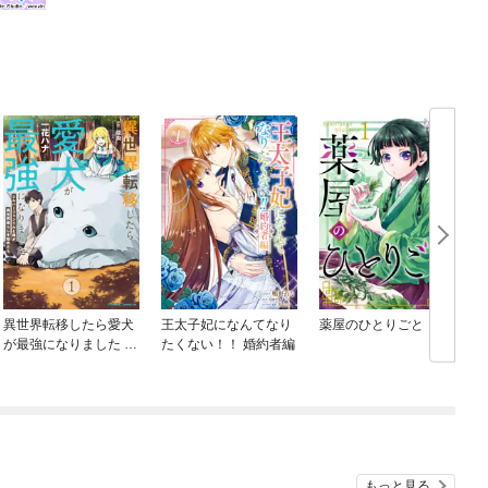
異世界転移したら愛犬
王太子妃になんてなり
薬屋のひとりごと
が最強になりました ～
たくない！！ 婚約者編
シルバーフェンリルと
俺が異世界暮らしを始
めたら～ THE COMIC
もっと見る