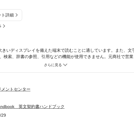
ント詳細
%
大きいディスプレイを備えた端末で読むことに適しています。また、文
、検索、辞書の参照、引用などの機能が使用できません。元商社で営業
務部長を務めたベテラン法務マンが、海外の顧客とのビジネスの「現場
海外との取引で必要な、英文契約の基本に加え、貿易実務の必須知識も
」「売買契約書」「販売特約店契約書」「ライセンス契約書」「業務委
なコメントも充実。法務担当・海外営業・輸出入業・調達担当必読の1 
ジメントセンター
w Handbook 英文契約書ハンドブック
/29