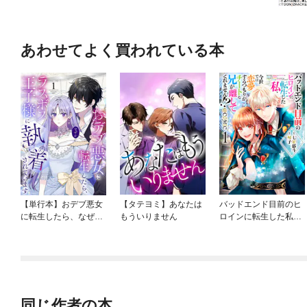
あわせてよく買われている本
【単行本】おデブ悪女
【タテヨミ】あなたは
バッドエンド目前のヒ
に転生したら、なぜか
もういりません
ロインに転生した私、
ラスボス王子様に執着
今世では恋愛するつも
されています
りがチートな兄が離し
てくれません！？@C
OMIC
同じ作者の本