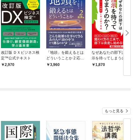
改訂版 ＤＸビジネス検
「地頭」を鍛えるとは
なぜあなたの部下は指
定™公式テキスト
どういうことか 2 応用
示を待ってしまうの
編 仕事に対する新パ
か？ アドラー心理学
2,970
3,960
1,870
ラダイムと弁証法思考
に学ぶ部下育成
の可能性
もっと見る