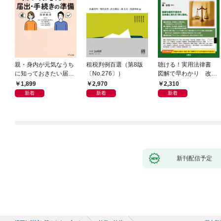
親・身内が元気なうち
租税判例百選（第8版
聴ける！実用法律書
に知っておきたい届
〔No.276〕）
図解で早わかり 改訂
出・手続きの準備（き
新版 裁判・訴訟の法
1,899
2,970
2,310
ずな出版）
律がわかる事典
新着
新着
新着
新刊配信予定