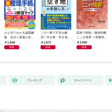
ひと目でわかる超図解
この一冊で不安を解
図表で明快！擬律判断
版 自分と家族の生前
消！空き家・空き地の
ここが境界 ー実務刑
十年 弁護士・税理士
手放し方
法・特別法ー 第３版
1,848
1,672
3,080
が教える全整理と手続
新着
新着
新着
き 絶対に損しない完
全終活マップ
ランキング
キャンペーン