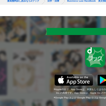
漫画無料試し読みならdブック
法学・法律
Business Law Handbook 
Appleのロゴ、App Storeは、米国もしくはそ
Inc.の商標です。App Storeは、Apple In
Google Play および Google Play ロゴは Go