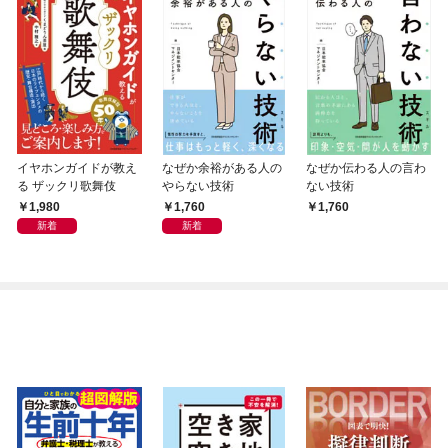
イヤホンガイドが教え
なぜか余裕がある人の
なぜか伝わる人の言わ
る ザックリ歌舞伎
やらない技術
ない技術
1,980
1,760
1,760
新着
新着