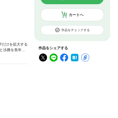
カートへ
作品をチェックする
字だけを拡大する
作品をシェアする
と法務を長年経
で使える」英文契
解説。モデル契
託契約書」等を
冊です。