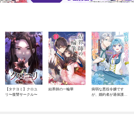
【タテヨミ】クロユ
結界師の一輪華
病弱な悪役令嬢です
リ〜復讐サークル〜
が、婚約者が過保護す
ぎて逃げ出したい(私た
ち犬猿の仲でしたよ
ね！？)