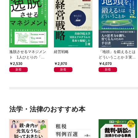
逸脱させるマネジメン
経営戦略
「地頭」を鍛えるとは
ト 1人ひとりの「は
どういうことか 3 実践
み出し」を育て、組織
編 弁証法思考の体系
2,530
2,970
4,070
の成長に変える技術
とアセスメント手法
新着
新着
新着
法学・法律のおすすめ本