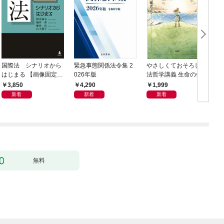
国際法 シナリオから
緊急事態関係法令集 2
やさしくておそろしい
はじまる 【画像固定
026年版
法哲学講義 生命の価値
版】
はみな等しいのか
3,850
4,290
1,999
新着
新着
新着
無料