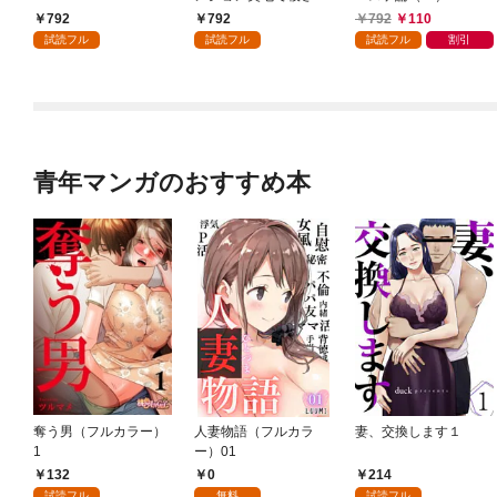
かけたがギフト『無限
792
792
792
110
ガチャ』でレベル９９
試読フル
試読フル
試読フル
割引
９９の仲間達を手に入
れて元パーティーメン
バーと世界に復讐＆
『ざまぁ！』します！
（１）
青年マンガのおすすめ本
奪う男（フルカラー）
人妻物語（フルカラ
妻、交換します１
1
ー）01
132
0
214
試読フル
無料
試読フル