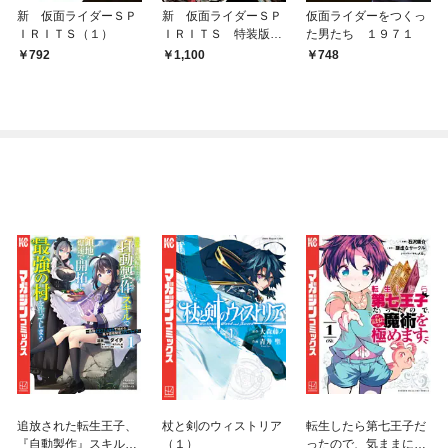
新 仮面ライダーＳＰ
新 仮面ライダーＳＰ
仮面ライダーをつくっ
ＩＲＩＴＳ（１）
ＩＲＩＴＳ 特装版
た男たち １９７１
（３）
792
1,100
748
追放された転生王子、
杖と剣のウィストリア
転生したら第七王子だ
『自動製作』スキルで
（１）
ったので、気ままに魔