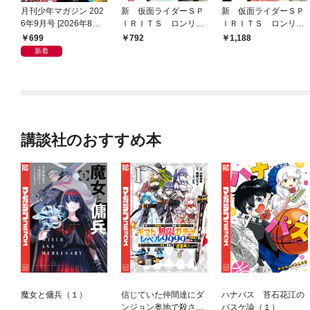
月刊少年マガジン 202
新 仮面ライダーＳＰ
新 仮面ライダーＳＰ
6年9月号 [2026年8月6
ＩＲＩＴＳ ロンリー
ＩＲＩＴＳ ロンリー
日発売]
仮面ライダー編（１）
仮面ライダー編 特装
699
792
1,188
版（１）
新着
講談社のおすすめ本
魔女と傭兵（１）
信じていた仲間達にダ
ハナバス 苔石花江の
ンジョン奥地で殺され
バスケ論（１）