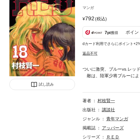
マンガ
792
(税込)
ポイン
7
pt
獲得
dカード利用でさらにポイント+2
返品不可
ついに激突、ブルーvs.レ
敵は、陸軍少将ブルーによっ
の猟兵”別働隊が大統領官邸
試し読み
希望、それが……レッド！ 
著者
村枝賢一
出版社
講談社
ジャンル
青年マンガ
掲載誌
アッパーズ
シリーズ
ＲＥＤ