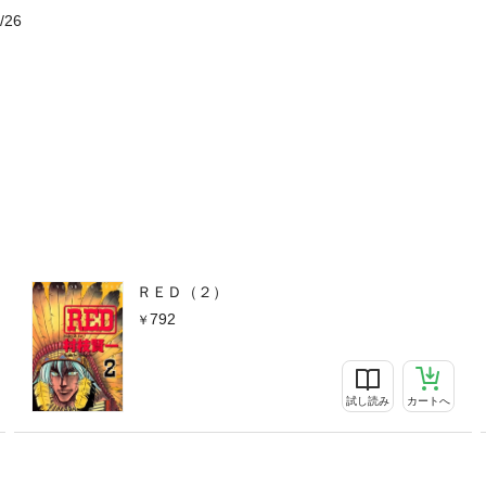
/26
ＲＥＤ（２）
792
試し読み
カートへ