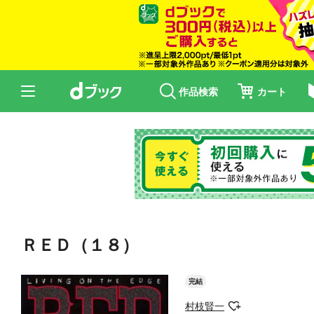
作品検索
カート
ＲＥＤ（１８）
完結
村枝賢一