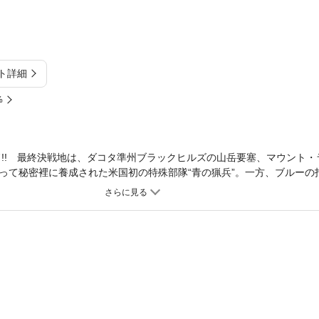
ト詳細
%
ッド!! 最終決戦地は、ダコタ準州ブラックヒルズの山岳要塞、マウント
て秘密裡に養成された米国初の特殊部隊“青の猟兵”。一方、ブルーの
を取り囲む！ この国を戦いの狂気に引きずり込もうとする巨悪・ブル
勝者の歴史に牙を剥く大西部劇、クライマックス突入！