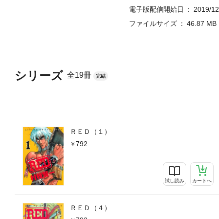
電子版配信開始日
2019/12
ファイルサイズ
46.87 MB
シリーズ
全19冊
完結
ＲＥＤ（１）
792
試し読み
カートへ
ＲＥＤ（４）