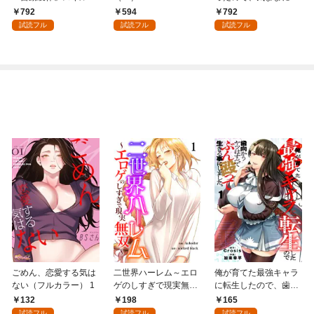
領地を爆速で開拓し最
術を極めます（１）
792
594
792
強の村を作ってしまう
試読フル
試読フル
試読フル
～最強クラフトスキル
で始める、楽々領地開
拓スローライフ～
（１）
ごめん、恋愛する気は
二世界ハーレム～エロ
俺が育てた最強キャラ
ない（フルカラー） 1
ゲのしすぎで現実無双
に転生したので、歯向
～１
かうヤツはすべてぶん
132
198
165
殴って生きる事にしま
試読フル
試読フル
試読フル