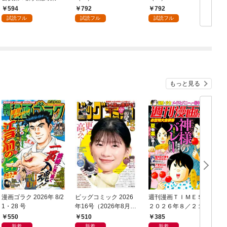
（１）
594
792
792
試読フル
試読フル
試読フル
もっと見る
漫画ゴラク 2026年 8/2
ビッグコミック 2026
週刊漫画ＴＩＭＥＳ
1・28 号
年16号（2026年8月7
２０２６年８／２１・
日発売）
２８合併号
550
510
385
新着
新着
新着