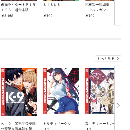
仮面ライダーＳＰＩＲ
ＢＩＢＬＥ
村枝賢一短編集（１）
ＩＴＳ 超合本版
ウルフガン
（１）
3,168
792
792
もっと見る
Ｋ－９ 警視庁公安部
ギルティサークル
異世界ウォーキング
公安第９課異能対策係
（１）
（１）