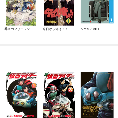
葬送のフリーレン
今日から俺は！！
SPY×FAMILY