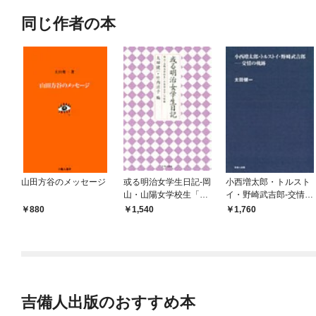
同じ作者の本
山田方谷のメッセージ
或る明治女学生日記-岡
小西増太郎・トルスト
山・山陽女学校生「石
イ・野崎武吉郎-交情の
原登女子」の記録-
軌跡-
880
1,540
1,760
吉備人出版のおすすめ本