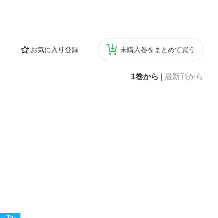
お気に入り登録
未購入巻をまとめて買う
1巻から
|
最新刊から