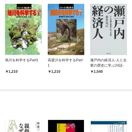
旭川を科学するPart1
高梁川を科学するPart
瀬戸内の経済人-人と企
1
業の歴史に学ぶ24話-
1,210
1,210
1,540