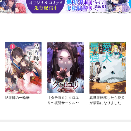
結界師の一輪華
【タテヨミ】クロユ
異世界転移したら愛犬
リ〜復讐サークル〜
が最強になりました ～
シルバーフェンリルと
俺が異世界暮らしを始
めたら～ THE COMIC