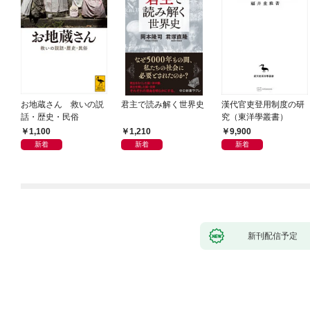
お地蔵さん 救いの説
君主で読み解く世界史
漢代官吏登用制度の研
話・歴史・民俗
究（東洋學叢書）
1,100
1,210
9,900
新着
新着
新着
新刊配信予定