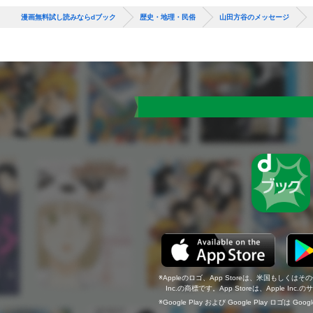
漫画無料試し読みならdブック
歴史・地理・民俗
山田方谷のメッセージ
Appleのロゴ、App Storeは、米国もしくはそ
Inc.の商標です。App Storeは、Apple In
Google Play および Google Play ロゴは Go