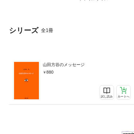
シリーズ
全1冊
山田方谷のメッセージ
880
試し読み
カートへ