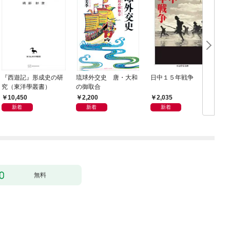
『西遊記』形成史の研
琉球外交史 唐・大和
日中１５年戦争
究（東洋學叢書）
の御取合
10,450
2,200
2,035
新着
新着
新着
無料