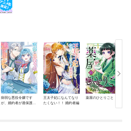
病弱な悪役令嬢です
王太子妃になんてなり
薬屋のひとりごと
が、婚約者が過保護す
たくない！！ 婚約者編
ぎて逃げ出したい(私た
ち犬猿の仲でしたよ
ね！？)