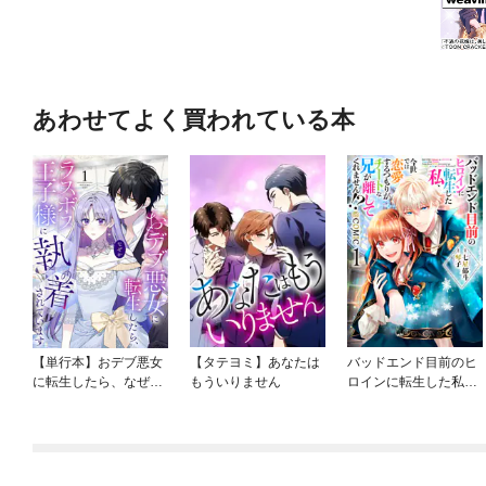
あわせてよく買われている本
【単行本】おデブ悪女
【タテヨミ】あなたは
バッドエンド目前のヒ
に転生したら、なぜか
もういりません
ロインに転生した私、
ラスボス王子様に執着
今世では恋愛するつも
されています
りがチートな兄が離し
てくれません！？@C
OMIC