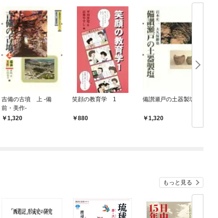
吉備の古墳 上 -備
笑顔の教育学 1
備讃瀬戸の土器製塩
前・美作-
1,320
880
1,320
もっと見る