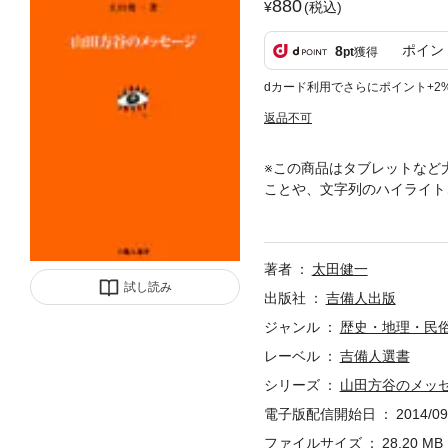
880
(税込)
ポイン
8
pt
獲得
dカード利用でさらにポイント+2
返品不可
※この商品はタブレットなど
ことや、文字列のハイライト
り、空論や偏見を避けた方谷
著者
太田健一
試し読み
出版社
吉備人出版
ジャンル
歴史・地理・民
レーベル
吉備人選書
シリーズ
山田方谷のメッ
電子版配信開始日
2014/09
ファイルサイズ
28.20 MB