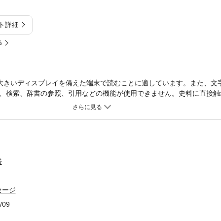
ト詳細
%
大きいディスプレイを備えた端末で読むことに適しています。また、文
、検索、辞書の参照、引用などの機能が使用できません。史料に直接触
の実像を追跡。方谷の経済理論・経済政策と人間哲学を鮮明に現代に伝
俗
セージ
/09