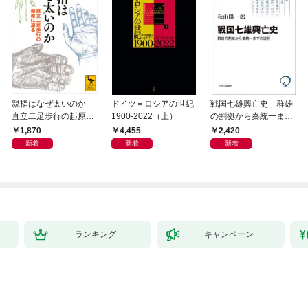
親指はなぜ太いのか
ドイツ＝ロシアの世紀
戦国七雄興亡史 群雄
直立二足歩行の起原に
1900-2022（上）
の割拠から秦統一まで
迫る
の道程
1,870
4,455
2,420
新着
新着
新着
ランキング
キャンペーン