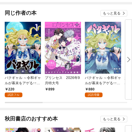
ね！？)
同じ作者の本
もっと見る
バクギャル ～令和ギャ
プリンセス 2026年9
バクギャル ～令和ギャ
姫ギ
ルが幕末をアゲる↑↑～
月特大号
ルが幕末をアゲる↑↑
Jr
(話売り) #1
～ 1
220
880
899
1
試読フル
試読増量
秋田書店のおすすめ本
もっと見る