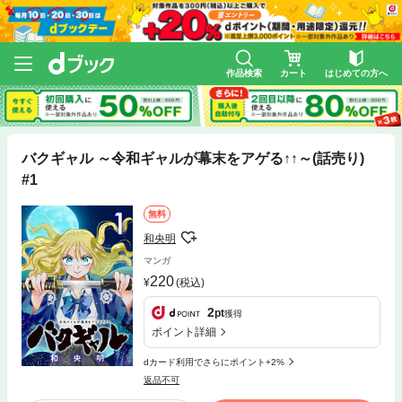
作品検索
カート
はじめての方へ
バクギャル ～令和ギャルが幕末をアゲる↑↑～(話売り)
#1
無料
和央明
マンガ
220
(税込)
2
pt
獲得
ポイント詳細
dカード利用でさらにポイント+2%
返品不可