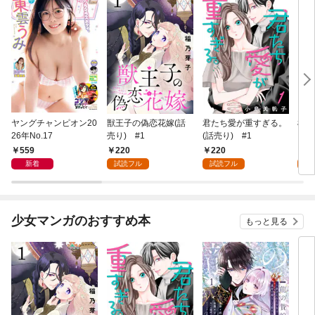
ヤングチャンピオン20
獣王子の偽恋花嫁(話
君たち愛が重すぎる。
桜と
26年No.17
売り) #1
(話売り) #1
559
220
220
2
新着
試読フル
試読フル
試
少女マンガのおすすめ本
もっと見る