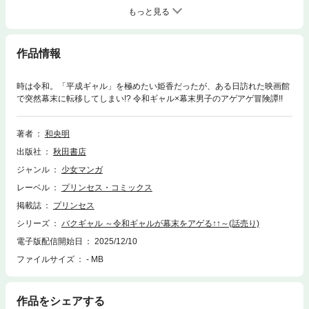
もっと見る
作品情報
時は令和。「平成ギャル」を極めたい姫香だったが、ある日訪れた映画館
で突然幕末に転移してしまい!? 令和ギャル×幕末男子のアゲアゲ冒険譚!!
著者
和央明
出版社
秋田書店
ジャンル
少女マンガ
レーベル
プリンセス・コミックス
掲載誌
プリンセス
シリーズ
バクギャル ～令和ギャルが幕末をアゲる↑↑～(話売り)
電子版配信開始日
2025/12/10
ファイルサイズ
- MB
作品をシェアする