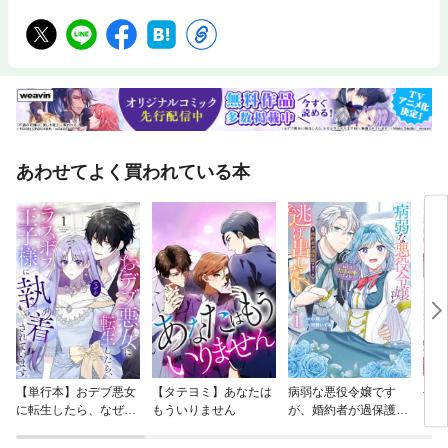
あわせてよく買われている本
【単行本】おデブ悪女
【タテヨミ】あなたは
病弱な悪役令嬢です
公爵
に転生したら、なぜか
もういりません
が、婚約者が過保護す
当た
ラスボス王子様に執着
ぎて逃げ出したい(私
されています
たち犬猿の仲でしたよ