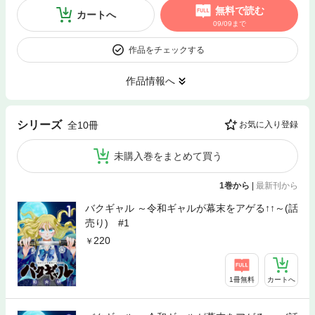
無料で読む
カートへ
09/09まで
作品をチェックする
作品情報へ
シリーズ
全10冊
お気に入り登録
未購入巻をまとめて買う
1巻から
|
最新刊から
バクギャル ～令和ギャルが幕末をアゲる↑↑～(話
売り) #1
220
1冊無料
カートへ