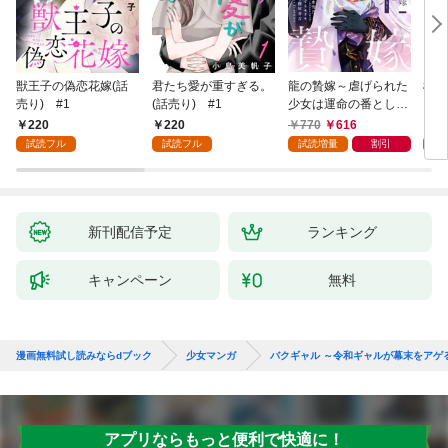
獣王子の偽恋花嫁(話
君たち愛が重すぎる。
龍の贄嫁～虐げられた
桜と
売り) #1
(話売り) #1
少女は運命の番として
愛される～ 1巻
220
220
770
616
2
試読フル
試読フル
試読増量
割引
試
新刊配信予定
ランキング
キャンペーン
無料
漫画無料試し読みならdブック
少女マンガ
バクギャル ～令和ギャルが幕末をアゲる↑
アプリならもっと便利で快適に！