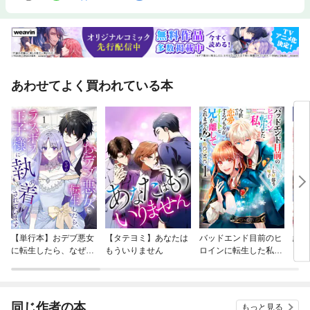
あわせてよく買われている本
【単行本】おデブ悪女
【タテヨミ】あなたは
バッドエンド目前のヒ
結界
に転生したら、なぜか
もういりません
ロインに転生した私、
ラスボス王子様に執着
今世では恋愛するつも
されています
りがチートな兄が離し
てくれません！？@C
OMIC
同じ作者の本
もっと見る