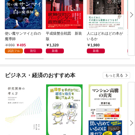
使い魔サンマイと白の
平成猿蟹合戦図 新装
人にはどれほどの本が
五二
魔導師
版
いるか
990
495
1,320
1,980
1,
試読フル
割引
新着
新着
ビジネス・経済のおすすめ本
もっと見る