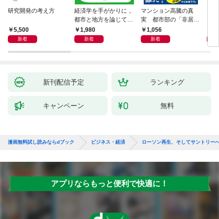
研究開発の考え方
経済学を手がかりに，
マンション高騰の真
リー
都市と地方を論じてみ
実 都市部の「非居住
「も
よう
化」が街を壊す
然と
5,500
1,980
1,056
2,
イン
新着
新着
新着
果を
新刊配信予定
ランキング
キャンペーン
無料
漫画無料試し読みならdブック
ビジネス・経済
ローソン再生、そしてサントリー
アプリならもっと便利で快適に！