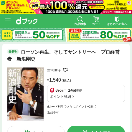
作品検索
カート
はじめての方へ
ローソン再生、そしてサントリーへ プロ経営
最新刊
者 新浪剛史
吉岡秀子
1,540
(税込)
14
pt
獲得
ポイント詳細
dカード利用でさらにポイント+2%
返品不可