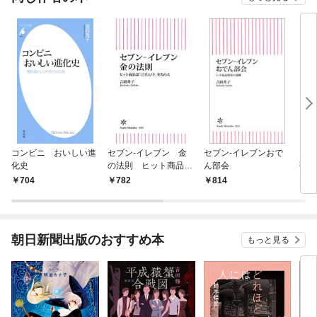
コンビニ おいしい進
セブン-イレブン 金
セブン‐イレブンおで
コン
化史
の法則 ヒット商品は
ん部会
強い
「ど真ん中」をねらえ
704
782
814
8
朝日新聞出版のおすすめ本
もっと見る