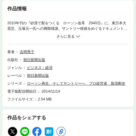
作品情報
2010年刊の『砂漠で梨をつくる ローソン改革 2940日』に、東日本大
震災、玉塚元一氏への権限移譲、サントリー移籍をめぐるドキュメントを
加えた新装版。10月1日付でサントリー社長に就き、「プロ経営者」とし
て歩き始めた新浪剛史氏の足跡をたどる一冊。
著者
吉岡秀子
出版社
朝日新聞出版
ジャンル
ビジネス・経済
レーベル
朝日新聞出版
シリーズ
ローソン再生、そしてサントリーへ プロ経営者 新浪剛史
電子版配信開始日
2014/11/14
ファイルサイズ
2.54 MB
作品をシェアする