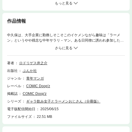
もっと見る
作品情報
中久保は、大手企業に勤務しそこそこのイケメンながら趣味は「ラーメ
ン」というやや残念な中年サラリ－マン。ある日同僚に誘われ参加した
「ギャラ飲み女子」たちとの飲み会。「キャバクラに行くより断然い
い！」 と男たちはみんな大満足だが、中久保の心はすでに近くにある行列
のできるラーメン屋に。足早に店に向かい行列の最後尾に並ぶと、目の前
に見覚えのある女性の後ろ姿が。それはさっきまで一緒に飲んでいたギャ
著者
ロドリゲス井之介
ラ飲み女子のひとりで－－。一杯のラーメンが縁をつないだギャラ飲み女
出版社
ぶんか社
子とラーメンおじさんの出会いの行方は!?
ジャンル
青年マンガ
レーベル
COMIC Doop'z
掲載誌
COMIC Doop'z
シリーズ
ギャラ飲み女子とラーメンおじさん（分冊版）
電子版配信開始日
2025/06/15
ファイルサイズ
22.51 MB