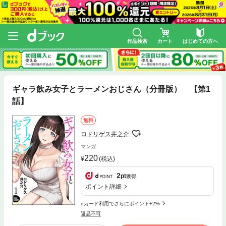
作品検索
カート
はじめての方へ
ギャラ飲み女子とラーメンおじさん（分冊版） 【第1
話】
無料
ロドリゲス井之介
マンガ
220
(税込)
2
pt
獲得
ポイント詳細
dカード利用でさらにポイント+2%
返品不可