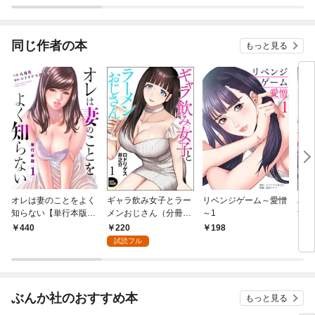
版】
同じ作者の本
もっと見る
オレは妻のことをよく
ギャラ飲み女子とラー
リベンジゲーム～愛憎
ハー
知らない【単行本版】
メンおじさん（分冊
～1
女上
1
版） 【第1話】
のア
220
440
198
1
カラ
試読フル
ぶんか社のおすすめ本
もっと見る