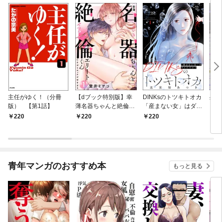
主任がゆく！（分冊
【dブック特別版】幸
DINKsのトツキトオカ
残虐
版） 【第1話】
薄名器ちゃんと絶倫エ
「産まない女」はダメ
るま
リートくん むさぼりエ
ですか？（分冊版）
夜伽
220
220
220
2
ッチが甘すぎる（分冊
【第1話】
版）
版） 【第1話】
青年マンガのおすすめ本
もっと見る