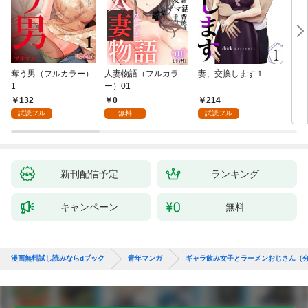
奪う男（フルカラー）
人妻物語（フルカラ
妻、交換します１
ごめ
1
ー）01
ない
132
0
214
1
試読フル
無料
試読フル
試
新刊配信予定
ランキング
キャンペーン
無料
漫画無料試し読みならdブック
青年マンガ
ギャラ飲み女子とラーメンおじさん（