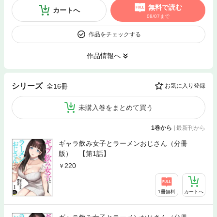
無料で読む
カートへ
08/07まで
作品をチェックする
作品情報へ
シリーズ
全16冊
お気に入り登録
未購入巻をまとめて買う
1巻から
|
最新刊から
ギャラ飲み女子とラーメンおじさん（分冊
版） 【第1話】
220
1冊無料
カートへ