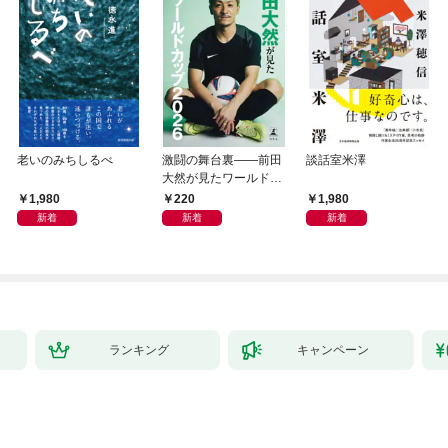
老いのみちしるべ
激闘の舞台裏――前田
談話室米澤
大然が見たワールドカ
ップ2026
1,980
220
1,980
新着
新着
新着
ランキング
キャンペーン