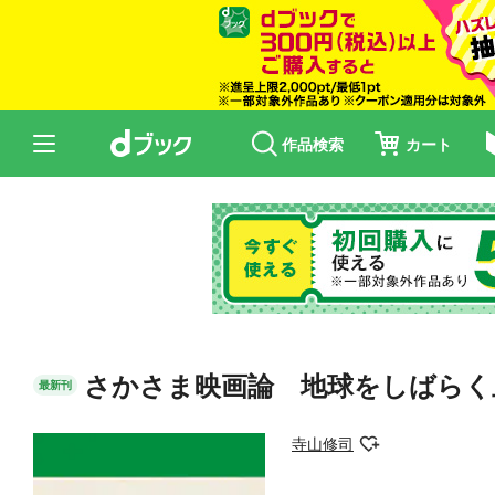
作品検索
カート
さかさま映画論 地球をしばらく
最新刊
寺山修司