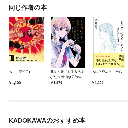
同じ作者の本
あゝ、荒野(1)
世界の涯てを生きるあ
あした死ぬとしたら
なたへ 寺山修司詩集
1,100
1,870
1,320
KADOKAWAのおすすめ本