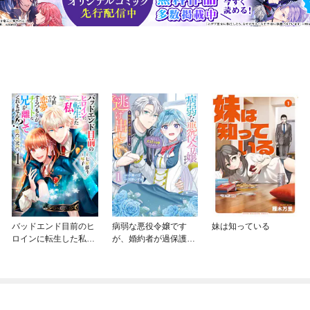
バッドエンド目前のヒ
病弱な悪役令嬢です
妹は知っている
ロインに転生した私、
が、婚約者が過保護す
今世では恋愛するつも
ぎて逃げ出したい(私た
りがチートな兄が離し
ち犬猿の仲でしたよ
てくれません！？@C
ね！？)
OMIC