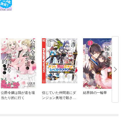
公爵令嬢は我が道を場
信じていた仲間達にダ
結界師の一輪華
当たり的に行く
ンジョン奥地で殺され
かけたがギフト『無限
ガチャ』でレベル９９
９９の仲間達を手に入
れて元パーティーメン
バーと世界に復讐＆