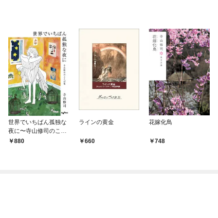
世界でいちばん孤独な
ラインの黄金
花嫁化鳥
夜に〜寺山修司のこと
ば集
880
660
748