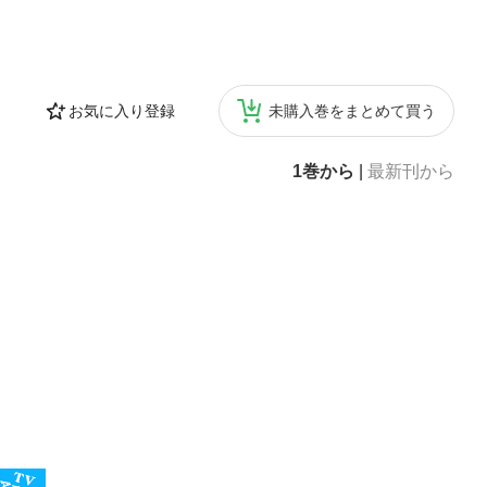
お気に入り登録
未購入巻をまとめて買う
1巻から
|
最新刊から