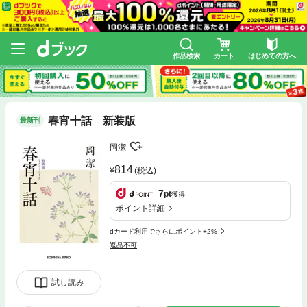
作品検索
カート
はじめての方へ
春宵十話 新装版
最新刊
岡潔
814
(税込)
7
pt
獲得
ポイント詳細
dカード利用でさらにポイント+2%
返品不可
試し読み