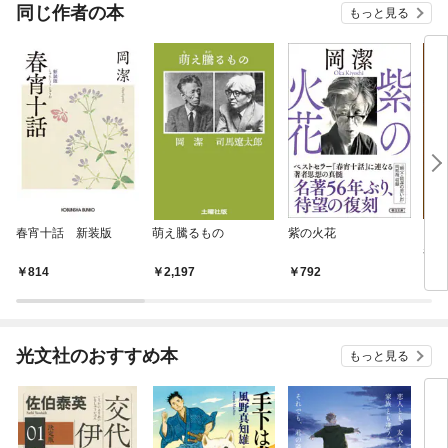
OMIC
同じ作者の本
もっと見る
春宵十話 新装版
萌え騰るもの
紫の火花
【5
者・
814
2,197
792
3,
光文社のおすすめ本
もっと見る