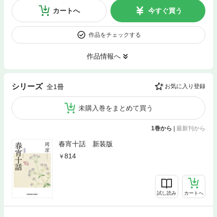
カートへ
今すぐ買う
作品をチェックする
作品情報へ
シリーズ
全1冊
お気に入り登録
未購入巻をまとめて買う
1巻から
|
最新刊から
春宵十話 新装版
814
試し読み
カートへ