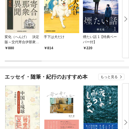
変化（へんげ） 決定
手下は犬だけ
煙たい話 1【特典ペー
鬼役
版～交代寄合伊那衆異
パー付】
聞（1）～
880
814
220
7
エッセイ・随筆・紀行のおすすめ本
もっと見る