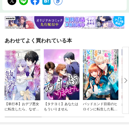
あわせてよく買われている本
【単行本】おデブ悪女
【タテヨミ】あなたは
バッドエンド目前のヒ
結界
に転生したら、なぜか
もういりません
ロインに転生した私、
ラスボス王子様に執着
今世では恋愛するつも
されています
りがチートな兄が離し
てくれません！？@C