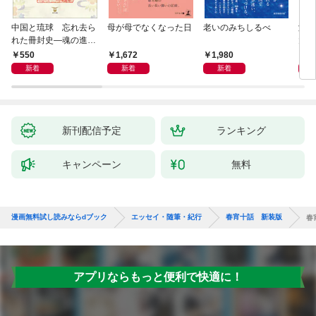
中国と琉球 忘れ去ら
母が母でなくなった日
老いのみちしるべ
激闘
れた冊封史―魂の進化
大然
―
ップ
550
1,672
1,980
2
新着
新着
新着
新刊配信予定
ランキング
キャンペーン
無料
漫画無料試し読みならdブック
エッセイ・随筆・紀行
春宵十話 新装版
春
アプリならもっと便利で快適に！