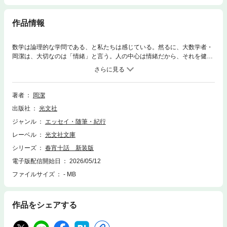
作品情報
数学は論理的な学問である、と私たちは感じている。然るに、大数学者・
岡潔は、大切なのは「情緒」と言う。人の中心は情緒だから、それを健全
に育てなければ数学もわからない、と。さらに、情操を深めるために、人
の成熟は遅ければ遅いほどよい、とも。幼児からの受験勉強、学級崩壊な
ど昨今の教育問題にも本質的に応える普遍性。名著が新装版に！
著者
岡潔
出版社
光文社
ジャンル
エッセイ・随筆・紀行
レーベル
光文社文庫
シリーズ
春宵十話 新装版
電子版配信開始日
2026/05/12
ファイルサイズ
- MB
作品をシェアする