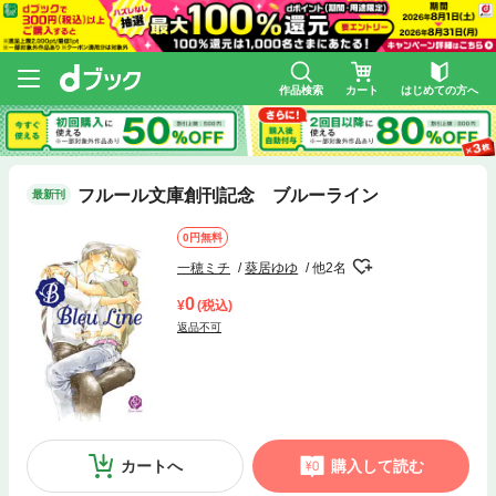
作品検索
カート
はじめての方へ
フルール文庫創刊記念 ブルーライン
最新刊
0円無料
一穂ミチ
葵居ゆゆ
他2名
0
(税込)
返品不可
カートへ
購入して読む