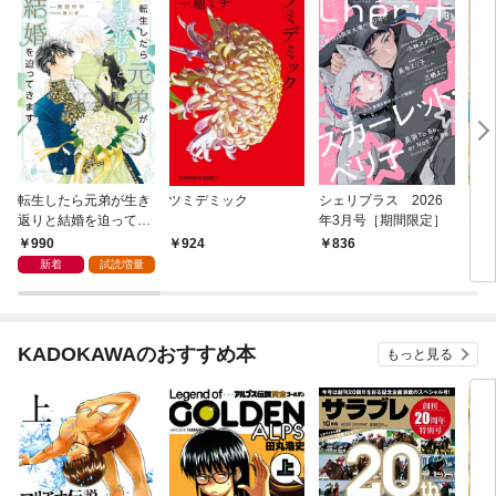
転生したら元弟が生き
ツミデミック
シェリプラス 2026
５分
返りと結婚を迫ってき
年3月号［期間限定］
たく
ます【電子書籍限定
文学
990
924
836
2,
版】
新着
試読増量
KADOKAWAのおすすめ本
もっと見る