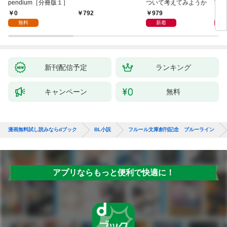
pendium［分冊版１］
ついて考えてみようか
寵姫
0
979
9
792
無料
新着
新刊配信予定
ランキング
キャンペーン
無料
漫画無料試し読みならdブック
BL小説
フルール文庫創刊記念 ブルーライン
アプリならもっと便利で快適に！