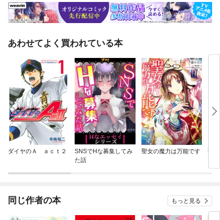
あわせてよく買われている本
ダイヤのＡ ａｃｔ２
SNSでHな募集してみ
聖女の魔力は万能です
聖女
た話
同じ作者の本
もっと見る