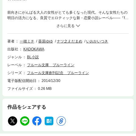
前向きにがんばる大人の女性がとても多くなった現代。そんな女性たちの
明日の活力になる、良質でエロティックな新・恋愛小説レーベル――『fle
ur（フルール）』。男同士の恋愛（BL）を描いた「ブルーライン」。至上
の愛に心が震える、人気の4作品をお試し読み。
著者
一穂ミチ
葵居ゆゆ
ナツ之えだまめ
いおかいつき
出版社
KADOKAWA
ジャンル
BL小説
レーベル
フルール文庫 ブルーライン
シリーズ
フルール文庫創刊記念 ブルーライン
電子版配信開始日
2014/12/30
ファイルサイズ
0.26 MB
作品をシェアする