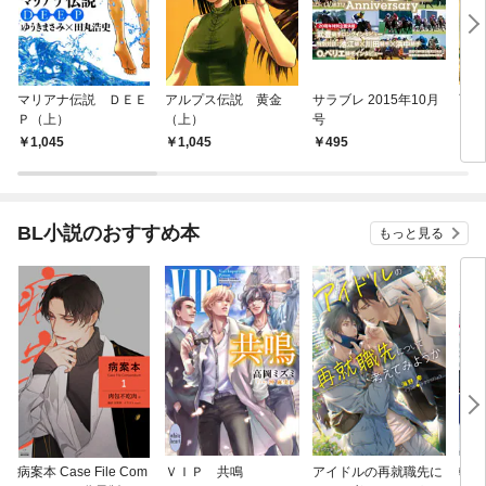
マリアナ伝説 ＤＥＥ
アルプス伝説 黄金
サラブレ 2015年10月
西郷
Ｐ（上）
（上）
号
1,045
1,045
495
7
BL小説のおすすめ本
もっと見る
病案本 Case File Com
ＶＩＰ 共鳴
アイドルの再就職先に
転生