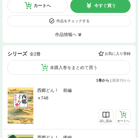
カートへ
今すぐ買う
作品をチェックする
作品情報へ
シリーズ
全2冊
お気に入り登録
未購入巻をまとめて買う
1巻から
|
最新刊から
西郷どん！ 前編
748
試し読み
カートへ
西郷どん！ 後編