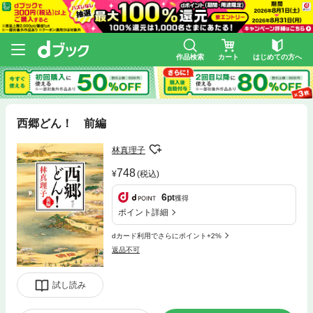
作品検索
カート
はじめての方へ
西郷どん！ 前編
林真理子
748
(税込)
6
pt
獲得
ポイント詳細
dカード利用でさらにポイント+2%
返品不可
試し読み