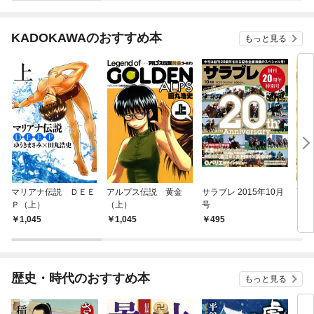
KADOKAWAのおすすめ本
もっと見る
マリアナ伝説 ＤＥＥ
アルプス伝説 黄金
サラブレ 2015年10月
西郷
Ｐ（上）
（上）
号
1,045
1,045
495
7
歴史・時代のおすすめ本
もっと見る