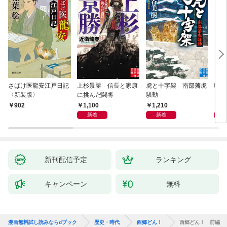
さばけ医龍安江戸日記
上杉景勝 信長と家康
虎と十字架 南部藩虎
噺家
〈新装版〉
に挑んだ闘将
騒動
川偽
1,100
1,210
9
902
新着
新着
新刊配信予定
ランキング
キャンペーン
無料
漫画無料試し読みならdブック
歴史・時代
西郷どん！
西郷どん！ 前編