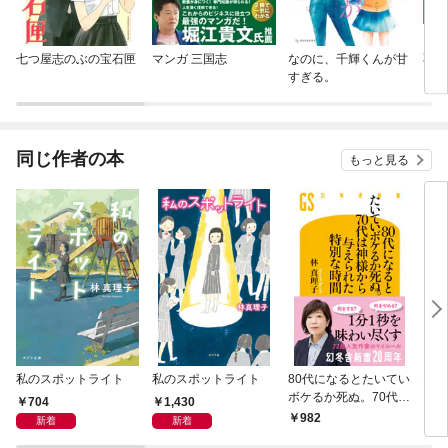
七つ屋志のぶの宝石匣
マンガ 三国志
なのに、千輝くんが甘
不倫
すぎる。
同じ作者の本
もっと見る
私のスポットライト
私のスポットライト
80代になるとたいてい
マリ
ボケるか死ぬ。70代は
704
1,430
神様から与えられた特
982
1,
新着
新着
別な時間