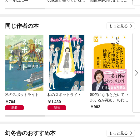
ガールEDO—
の家族が黙っている訳
関係を解消しましょ
の最
がない【単行本版】
う 〜「ただの夜伽相
版】
手だ」と言った王子
が、なぜか溺愛してく
るのですが!? 〜
同じ作者の本
もっと見る
私のスポットライト
私のスポットライト
80代になるとたいてい
マリ
ボケるか死ぬ。70代は
704
1,430
神様から与えられた特
982
1,
新着
新着
別な時間
幻冬舎のおすすめ本
もっと見る