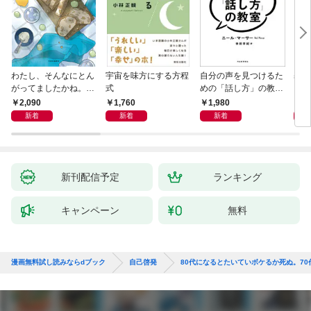
わたし、そんなにとん
宇宙を味方にする方程
自分の声を見つけるた
基地
がってましたかね。
式
めの「話し方」の教
るた
獅子座、Ａ型、丙午は
室 Ｏｒａｃｙ（オラ
2,090
1,760
1,980
2,
めぐる
シー）
新着
新着
新着
新刊配信予定
ランキング
キャンペーン
無料
漫画無料試し読みならdブック
自己啓発
80代になるとたいていボケるか死ぬ。7