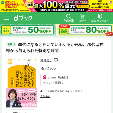
作品検索
カート
はじめての方へ
80代になるとたいていボケるか死ぬ。70代は神
最新刊
様から与えられた特別な時間
林真理子
982
(税込)
8
pt
獲得
ポイント詳細
dカード利用でさらにポイント+2%
返品不可