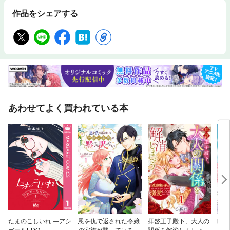
作品をシェアする
あわせてよく買われている本
たまのこしいれ —アシ
恩を仇で返された令嬢
拝啓王子殿下、大人の
幽霊