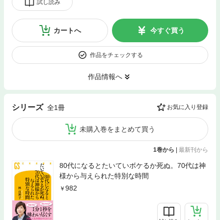
試し読み
カートへ
今すぐ買う
作品をチェックする
作品情報へ
シリーズ
全1冊
お気に入り登録
未購入巻をまとめて買う
1巻から
|
最新刊から
80代になるとたいていボケるか死ぬ。70代は神
様から与えられた特別な時間
982