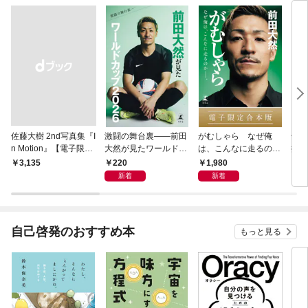
佐藤大樹 2nd写真集『I
激闘の舞台裏――前田
がむしゃら なぜ俺
千夏
n Motion』【電子限定
大然が見たワールドカ
は、こんなに走るのか
捕物
動画特典付き】
ップ2026
——。【電子限定合本
220
1,980
￥3,135
7
版】
新着
新着
自己啓発のおすすめ本
もっと見る