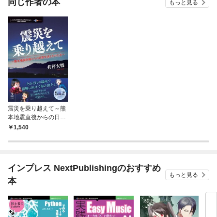
同じ作者の本
もっと見る
震災を乗り越えて～熊
本地震直後からの日常
生活とその工夫～
1,540
インプレス NextPublishingのおすすめ
もっと見る
本