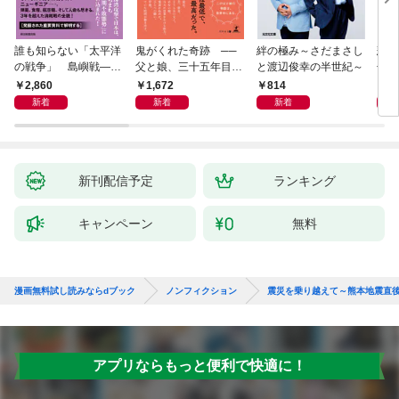
誰も知らない「太平洋
鬼がくれた奇跡 ──
絆の極み～さだまさし
悲劇
の戦争」 島嶼戦――
父と娘、三十五年目の
と渡辺俊幸の半世紀～
子 
マッカーサーとの激闘
赦し
読み
2,860
1,672
814
1,
の真実
新着
新着
新着
新刊配信予定
ランキング
キャンペーン
無料
漫画無料試し読みならdブック
ノンフィクション
震災を乗り越えて～熊本地震直
アプリならもっと便利で快適に！