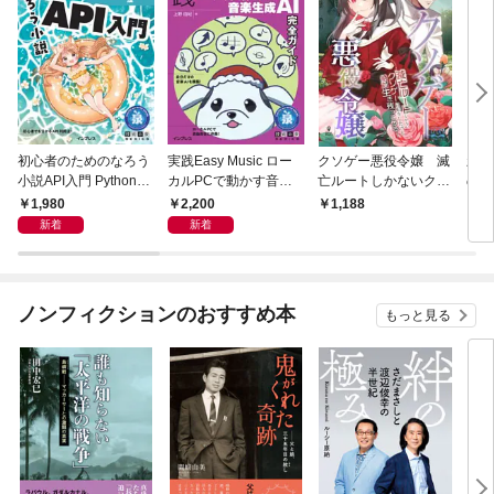
初心者のためのなろう
実践Easy Music ロー
クソゲー悪役令嬢 滅
新装
小説API入門 Pythonで
カルPCで動かす音楽
亡ルートしかないクソ
の豪
作るデータ活用法
生成AI完全ガイド
ゲーに転生したけど、
1,980
2,200
1,188
1,
絶対生き残ってやる！
新着
新着
ノンフィクションのおすすめ本
もっと見る