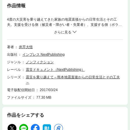
作品情報
4度の大災害を乗り越えてきた家族の地震直後からの日常生活とその工
夫。支援を受ける側（被災者・障がい者・失業者）、支援する側（ボラン
ティア・支援員）の両面から今回の地震を見つめています。家族は東日本
震災でも被災し、特別避難区域のため、一時期阿蘇に移住していました。
著者
井芹大悟
出版社
インプレス NextPublishing
ジャンル
ノンフィクション
レーベル
震災ドキュメント（NextPublishing）
シリーズ
震災を乗り越えて～熊本地震直後からの日常生活とその工夫
～
電子版配信開始日
2017/03/24
ファイルサイズ
77.30 MB
作品をシェアする