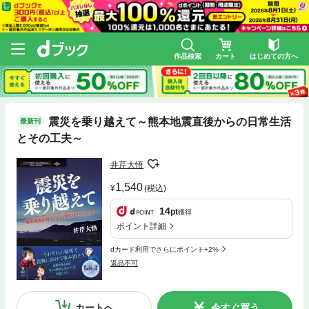
作品検索
カート
はじめての方へ
震災を乗り越えて～熊本地震直後からの日常生活
最新刊
とその工夫～
井芹大悟
1,540
(税込)
14
pt
獲得
ポイント詳細
dカード利用でさらにポイント+2%
返品不可
カートへ
今すぐ買う