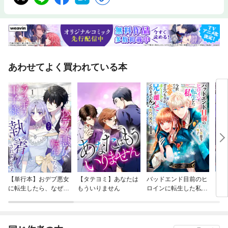
あわせてよく買われている本
【単行本】おデブ悪女
【タテヨミ】あなたは
バッドエンド目前のヒ
【タ
に転生したら、なぜか
もういりません
ロインに転生した私、
リ〜
ラスボス王子様に執着
今世では恋愛するつも
されています
りがチートな兄が離し
てくれません！？@C
OMIC