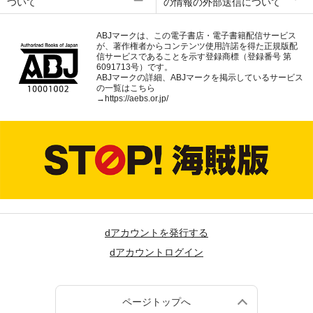
ついて
の情報の外部送信について
ABJマークは、この電子書店・電子書籍配信サービス
が、著作権者からコンテンツ使用許諾を得た正規版配
信サービスであることを示す登録商標（登録番号 第
6091713号）です。
ABJマークの詳細、ABJマークを掲示しているサービス
の一覧はこちら
→
https://aebs.or.jp/
dアカウントを発行する
dアカウントログイン
ページトップへ