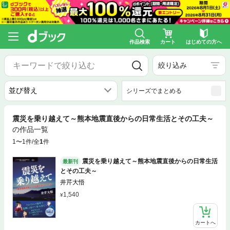
作品検索
カート
はじめての方へ
絞り込み
シリーズでまとめる
震災を乗り越えて～熊本地震直後からの日常生活とその工夫～
の作品一覧
1〜1件/全
1
件
震災を乗り越えて～熊本地震直後からの日常生活
最新刊
とその工夫～
井芹大悟
1,540
カートへ