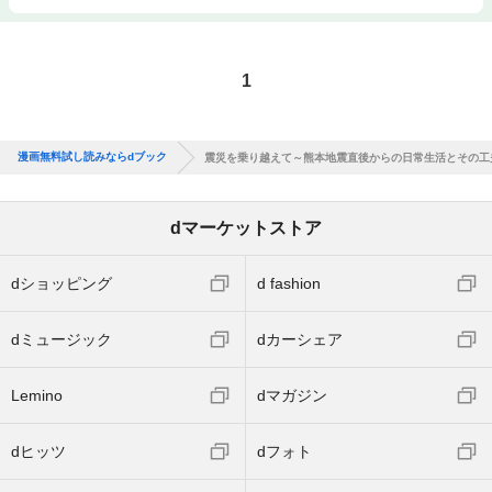
1
漫画無料試し読みならdブック
震災を乗り越えて～熊本地震直後からの日常生活とその工
dマーケットストア
dショッピング
d fashion
dミュージック
dカーシェア
Lemino
dマガジン
dヒッツ
dフォト