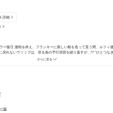
ト詳細
%
ラー版!】激戦を終え、フランキーに新しい船を造って貰う間、ルフィ
間に戻れないウソップは、戻る為の予行演習を繰り返すが…!? ”ひとつな
プ
ラー版