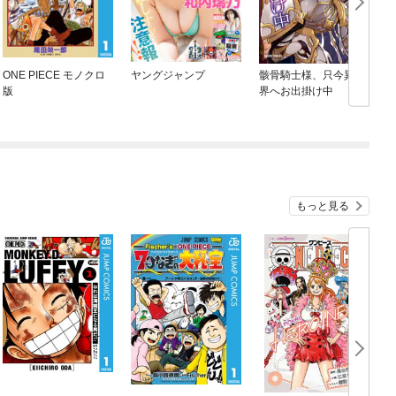
ONE PIECE モノクロ
ヤングジャンプ
骸骨騎士様、只今異世
版
界へお出掛け中
もっと見る