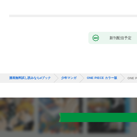
大学をクビになった
が、不届き者を倒して
が、出世した元教え子
いたら『最果ての魔
たちのおかげで何も困
女』と呼ばれるように
らない件～ 第1話
なる～ 第1話
新刊配信予定
漫画無料試し読みならdブック
少年マンガ
ONE PIECE カラー版
ONE 