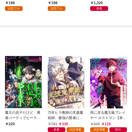
会」が生まれた謎
198
198
1,320
試読フル
試読フル
新着
魔王の息子だけど…勇
万年ヒラ教師の支援魔
死に戻る魔王級プレイ
者パーティでヒーラー
術師、最強の賢者にな
ヤー ロストマン【単行
やってます。1
る～不人気の支援魔術
本版】 1巻
781
330
825
110
220
師は給料泥棒だと魔術
新着
試読増量
試読増量
割引