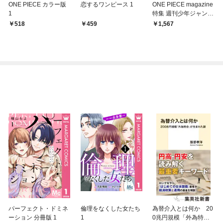
ONE PIECE カラー版
恋するワンピース 1
ONE PIECE magazine
1
特集 週刊少年ジャンプ
とONE PIECE 020
518
459
1,567
パーフェクト・ドミネ
倫理をなくした女たち
為替介入とは何か 20
ーション 分冊版 1
1
0兆円規模「外為特