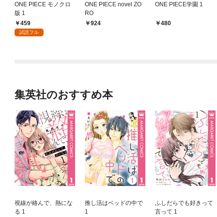
ONE PIECE モノクロ
ONE PIECE novel ZO
ONE PIECE学園 1
版 1
RO
459
924
480
試読フル
集英社のおすすめ本
視線が絡んで、熱にな
推し活はベッドの中で
ふしだらでも好きって
る 1
1
言って 1