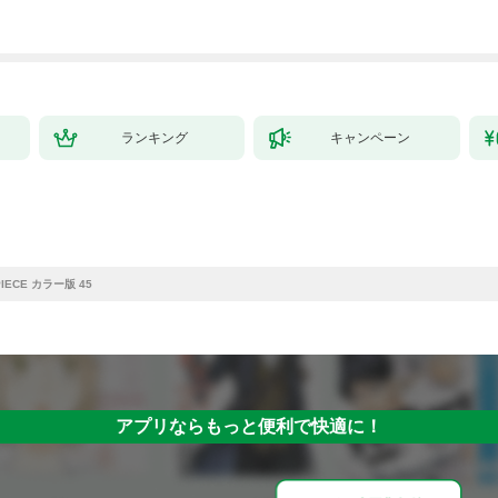
大学をクビになった
が、出世した元教え子
たちのおかげで何も困
らない件～【単行本
版】 1巻
ランキング
キャンペーン
PIECE カラー版 45
アプリならもっと便利で快適に！