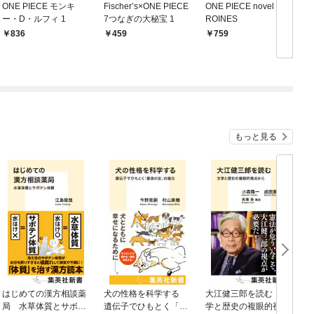
ONE PIECE モンキ
Fischer’s×ONE PIECE
ONE PIECE novel HE
O
ー・D・ルフィ 1
7つなぎの大秘宝 1
ROINES
836
459
759
もっと見る
はじめての漢方相談薬
犬の性格を科学する
大江健三郎を読む 文
ヤ
局 水草体質とサボテ
遺伝子でひもとく「最
学と歴史の複眼的視点
N