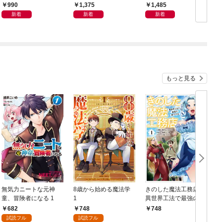
ン体質
良の友」の進化
から
990
1,375
1,485
新着
新着
新着
もっと見る
無気力ニートな元神
8歳から始める魔法学
きのした魔法工務店
童、冒険者になる 1
1
異世界工法で最強の家
づくりを（コミック）
682
748
748
１
試読フル
試読フル