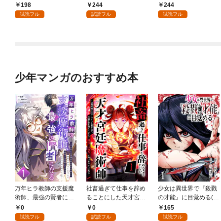
198
244
244
試読フル
試読フル
試読フル
少年マンガのおすすめ本
万年ヒラ教師の支援魔
社畜過ぎて仕事を辞め
少女は異世界で『殺戮
術師、最強の賢者にな
ることにした天才宮廷
の才能』に目覚める(話
る～不人気の支援魔術
魔術師～辺境の地でス
売り) #1
0
0
165
師は給料泥棒だと魔術
ローライフを夢見る
試読フル
試読フル
試読フル