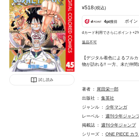
518
(税込)
ポイン
4
pt
獲得
dカード利用でさらにポイント+2
返品不可
【デジタル着色によるフルカ
物が訪れる!! 一方、未だ仲
海洋冒険ロマン!!
試し読み
著者
尾田栄一郎
出版社
集英社
ジャンル
少年マンガ
レーベル
週刊少年ジャン
掲載誌
週刊少年ジャンプ
シリーズ
ONE PIECE カ