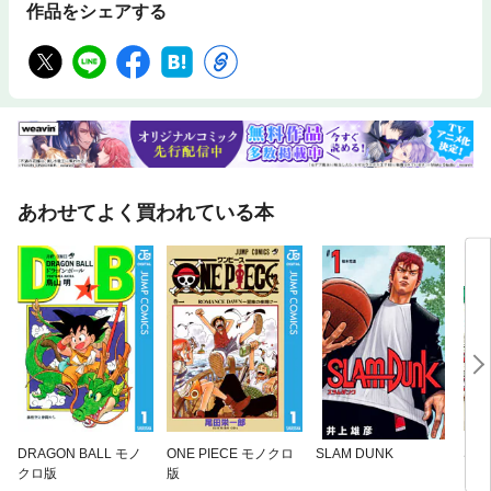
作品をシェアする
あわせてよく買われている本
DRAGON BALL モノ
ONE PIECE モノクロ
SLAM DUNK
SAK
クロ版
版