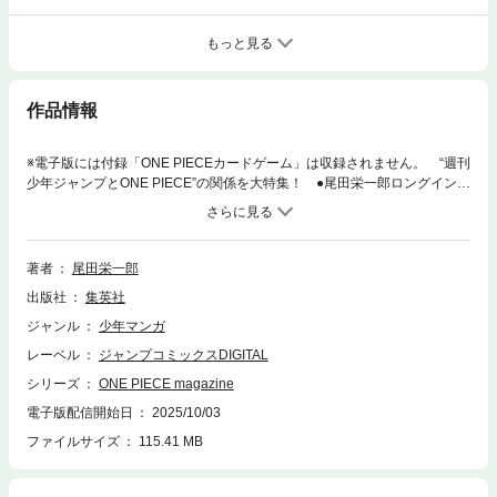
もっと見る
作品情報
※電子版には付録「ONE PIECEカードゲーム」は収録されません。 “週刊
少年ジャンプとONE PIECE”の関係を大特集！ ●尾田栄一郎ロングインタ
ビュー 尾田栄一郎が「ジャンプ」を語る！ どんなジャンプ漫画を読
み、どうやってジャンプ作家になったのか赤裸々に語る13ページ！ ●ジ
ャンプとワンピの基礎知識 なんでジャンプの紙には色がついている？
編集部ってどういう仕組み？ 漫画のセリフの書体ってどう決めるの？et
著者
尾田栄一郎
c…ジャンプとONE PIECEそれぞれにまつわるさまざまな秘密やその歴史
出版社
集英社
を大公開！ ●描き下ろし漫画『実録！ アシスタントが見た尾田栄一
郎』 『あかね噺』の馬上鷹将が描く、知られざる尾田栄一郎のエピソー
ジャンル
少年マンガ
ド！ ●『コミックス未収録！ J合併号番外編マンガ集』 ジャンプに掲
レーベル
ジャンプコミックスDIGITAL
載されたおまけ漫画を収録！
シリーズ
ONE PIECE magazine
電子版配信開始日
2025/10/03
ファイルサイズ
115.41 MB