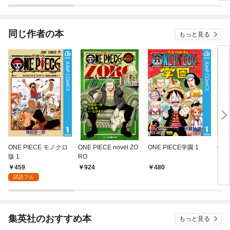
同じ作者の本
もっと見る
ONE PIECE モノクロ
ONE PIECE novel ZO
ONE PIECE学園 1
ON
版 1
RO
1
459
924
480
5
試読フル
集英社のおすすめ本
もっと見る