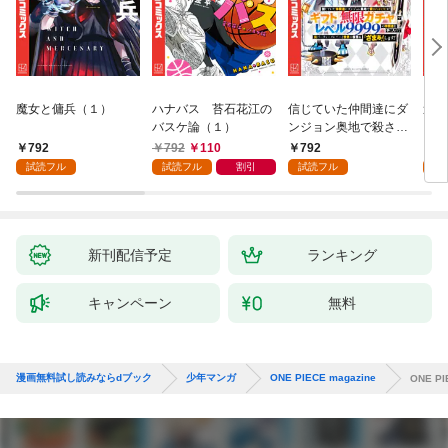
魔女と傭兵（１）
ハナバス 苔石花江の
信じていた仲間達にダ
追放
バスケ論（１）
ンジョン奥地で殺され
『自
かけたがギフト『無限
領地
792
792
110
792
7
ガチャ』でレベル９９
強の
試読フル
試読フル
割引
試読フル
試
９９の仲間達を手に入
～最
れて元パーティーメン
で始
バーと世界に復讐＆
拓ス
『ざまぁ！』します！
（１
（１）
新刊配信予定
ランキング
キャンペーン
無料
漫画無料試し読みならdブック
少年マンガ
ONE PIECE magazine
ONE P