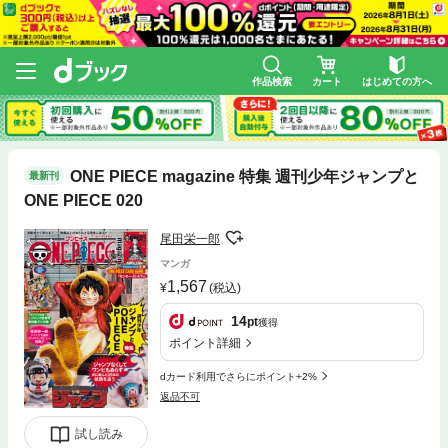
作品検索
カート
はじめての方へ
ONE PIECE magazine 特集 週刊少年ジャンプと
最新刊
ONE PIECE 020
尾田栄一郎
マンガ
1,567
(税込)
14
pt
獲得
ポイント詳細
dカード利用でさらにポイント+2%
返品不可
試し読み