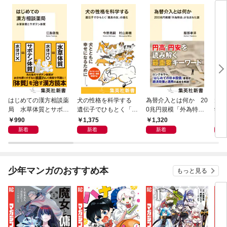
はじめての漢方相談薬
犬の性格を科学する
為替介入とは何か 20
大江
局 水草体質とサボテ
遺伝子でひもとく「最
0兆円規模「外為特
学と
ン体質
良の友」の進化
会」が生まれた謎
から
990
1,375
1,320
1,
新着
新着
新着
少年マンガのおすすめ本
もっと見る