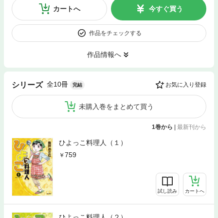
カートへ
今すぐ買う
作品をチェックする
作品情報へ
全10冊
シリーズ
お気に入り登録
完結
未購入巻をまとめて買う
1巻から
|
最新刊から
ひよっこ料理人（１）
759
試し読み
カートへ
ひよっこ料理人（２）