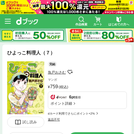
作品検索
カート
はじめての方へ
ひよっこ料理人（７）
完結
魚戸おさむ
マンガ
759
(税込)
6
pt
獲得
ポイント詳細
dカード利用でさらにポイント+2%
返品不可
試し読み