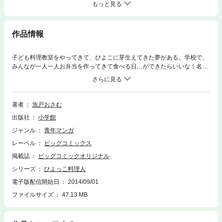
もっと見る
作品情報
子ども料理教室をやってきて、ひよこに芽生えてきた夢がある。学校で、
みんなが一人一人お弁当を作ってきて食べる日…ができたらいいな！名付
けて「ひよっこ弁当の日」！ひよこの夢を叶えるために、学校の先生であ
るハム太は下心も後押しして、その実現に奔走するものの……毎回好評の
今回のレシピは白玉団子の作り方鮭の照り焼きバーガーさつまいもと南瓜
の肉団子きのこの炊き込みご飯の作り方スパゲッティナポリタンの作り方
著者
魚戸おさむ
鶏つくね弁当の作り方豚肉と大根の味噌ラーメン風鍋さばじゃがの作り方
出版社
小学館
さば缶の炊き込みご飯の作り方
ジャンル
青年マンガ
レーベル
ビッグコミックス
掲載誌
ビッグコミックオリジナル
シリーズ
ひよっこ料理人
電子版配信開始日
2014/09/01
ファイルサイズ
47.13 MB