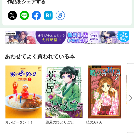
作品をシェアする
あわせてよく買われている本
おいピータン！！
薬屋のひとりごと
暁のARIA
デキ