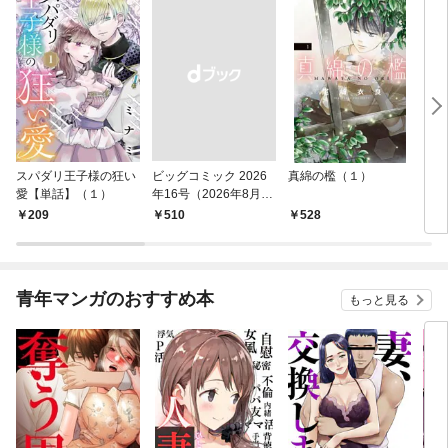
スパダリ王子様の狂い
ビッグコミック 2026
真綿の檻（１）
こん
愛【単話】（１）
年16号（2026年8月7
（１
日発売）
209
￥510
528
5
青年マンガのおすすめ本
もっと見る