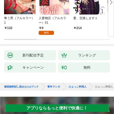
奪う男（フルカラー）
人妻物語（フルカラ
妻、交換します１
ごめ
1
ー）01
ない
0
132
214
1
無料
新刊配信予定
ランキング
キャンペーン
無料
漫画無料試し読みならdブック
青年マンガ
ひよっこ料理人
ひよっこ料理人
アプリならもっと便利で快適に！