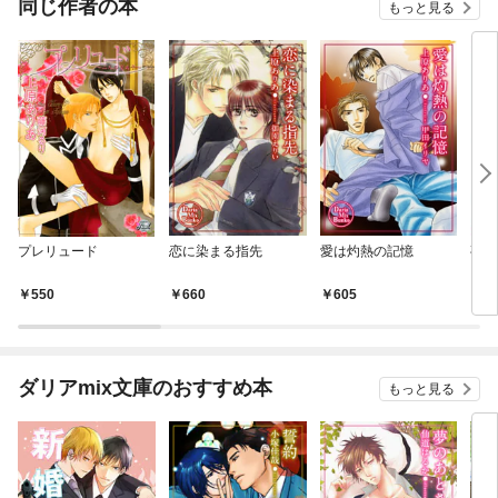
同じ作者の本
もっと見る
プレリュード
恋に染まる指先
愛は灼熱の記憶
夜の
550
660
605
1,
ダリアmix文庫のおすすめ本
もっと見る