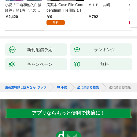
小説「二哈和他的白猫
病案本 Case File Com
ＶＩＰ 共鳴
転生
師尊」第1巻（ハスキ
pendium［分冊版１］
寵姫
ーとかれのしろねこし
0
9
2,420
792
ずん）
無料
新刊配信予定
ランキング
キャンペーン
無料
漫画無料試し読みならdブック
BL小説
恋に染まる指先
恋に染まる指先
アプリならもっと便利で快適に！