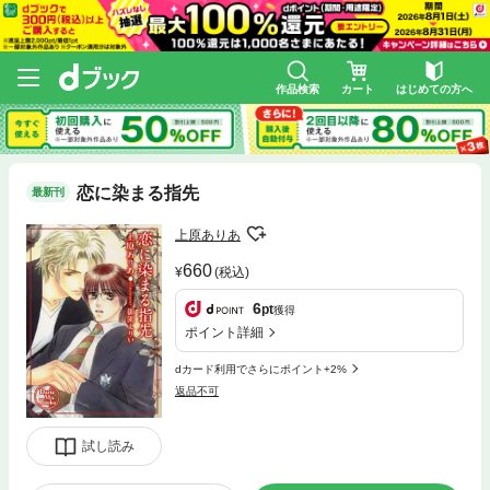
作品検索
カート
はじめての方へ
恋に染まる指先
最新刊
上原ありあ
660
(税込)
6
pt
獲得
ポイント詳細
dカード利用でさらにポイント+2%
返品不可
試し読み