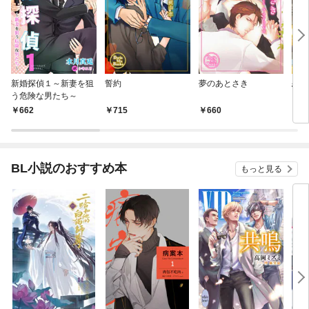
新婚探偵１～新妻を狙
誓約
夢のあとさき
恋泥
う危険な男たち～
662
715
660
6
BL小説のおすすめ本
もっと見る