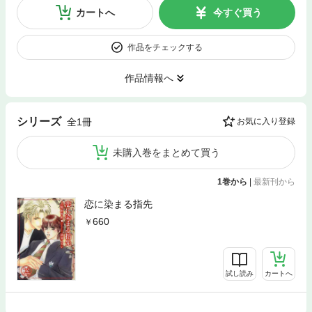
カートへ
今すぐ買う
作品をチェックする
作品情報へ
シリーズ
全1冊
お気に入り登録
未購入巻をまとめて買う
1巻から
|
最新刊から
恋に染まる指先
660
試し読み
カートへ