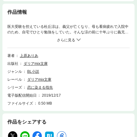
作品情報
医大受験を控えている杜丘涼は、義父が亡くなり、母も看病疲れで入院中
のため、自宅でひとり勉強をしていた。そんな涼の前に十年ぶりに義兄・
一臣が現れる。端正な顔立ちで、医大に進学した義兄に恐れを感じながら
も憧れていた涼は、一臣が医大を辞めてメイクアップアーチストになった
ことを知り驚く。別人のように軽薄な一臣に、涼は白く美しい手を引かれ
別世界に連れ出されるが…。 ※本文にイラストは含まれていません
著者
上原ありあ
出版社
ダリアmix文庫
ジャンル
BL小説
レーベル
ダリアmix文庫
シリーズ
恋に染まる指先
電子版配信開始日
2019/12/17
ファイルサイズ
0.50 MB
作品をシェアする