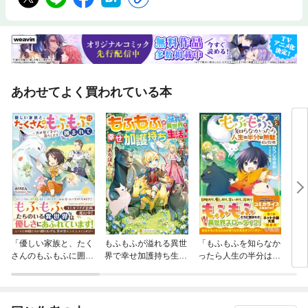
あわせてよく買われている本
「優しい家族と、たく
もふもふが溢れる異世
「もふもふを知らなか
「ち
さんのもふもふに囲ま
界で幸せ加護持ち生
ったら人生の半分は無
まれ
れて。」シリーズ
活！
駄にしていた」シリー
ーズ
ズ