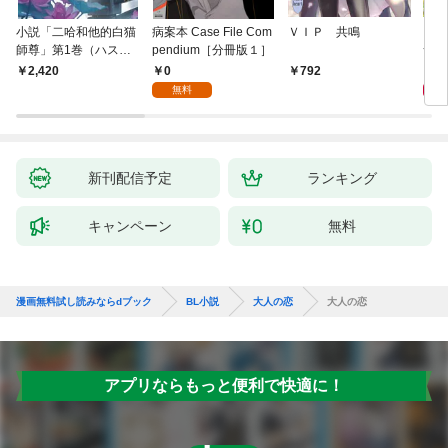
小説「二哈和他的白猫
病案本 Case File Com
ＶＩＰ 共鳴
アイ
師尊」第1巻（ハスキ
pendium［分冊版１］
つい
ーとかれのしろねこし
0
9
2,420
792
ずん）
無料
新刊配信予定
ランキング
キャンペーン
無料
漫画無料試し読みならdブック
BL小説
大人の恋
大人の恋
アプリならもっと便利で快適に！