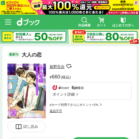
作品検索
カート
はじめての方へ
大人の恋
最新刊
姫野百合
660
(税込)
6
pt
獲得
ポイント詳細
dカード利用でさらにポイント+2%
返品不可
試し読み