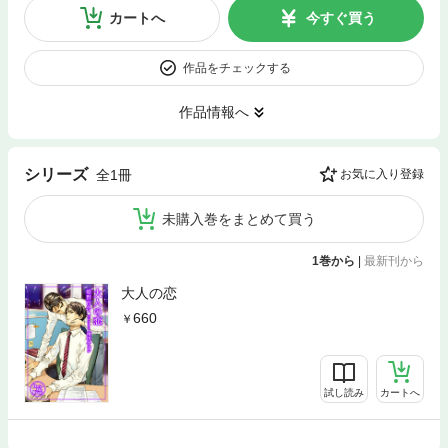
カートへ
今すぐ買う
作品をチェックする
作品情報へ
シリーズ
全1冊
お気に入り登録
未購入巻をまとめて買う
1巻から
|
最新刊から
大人の恋
660
試し読み
カートへ