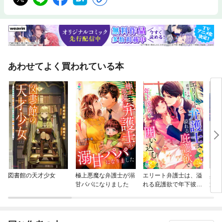
あわせてよく買われている本
図書館の天才少女
極上悪魔な弁護士が溺
エリート弁護士は、溢
異世
甘パパになりました
れる庇護欲で年下彼女
第
を囲い込む