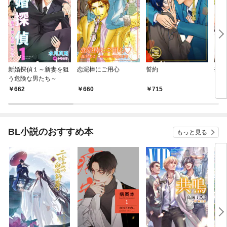
新婚探偵１～新妻を狙
恋泥棒にご用心
誓約
夢の
う危険な男たち～
662
660
715
6
BL小説のおすすめ本
もっと見る