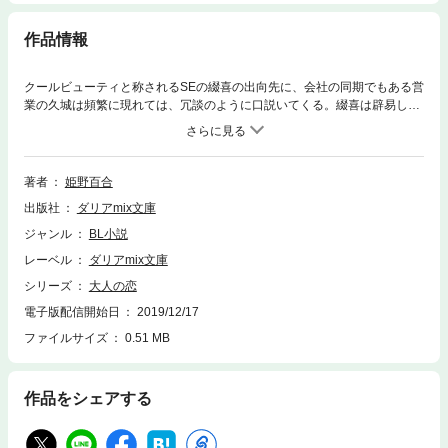
作品情報
クールビューティと称されるSEの綴喜の出向先に、会社の同期でもある営
業の久城は頻繁に現れては、冗談のように口説いてくる。綴喜は辟易しな
がらも、久城のさりげない気遣いに癒されたり、かといえば強引にキスを
されたりと心はかき乱されるばかり。久城に振り回される自分に動揺して
いた時、綴喜に引き抜きの話がやってきて――。大人の駆け引きが交錯す
るオフィス・ラブ！ ※本文にイラストは含まれていません
著者
姫野百合
出版社
ダリアmix文庫
ジャンル
BL小説
レーベル
ダリアmix文庫
シリーズ
大人の恋
電子版配信開始日
2019/12/17
ファイルサイズ
0.51 MB
作品をシェアする