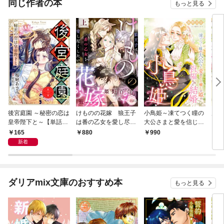
同じ作者の本
もっと見る
後宮庭園 ～秘密の恋は
けものの花嫁 狼王子
小鳥姫～凍てつく瞳の
麗し
皇帝陛下と～【単話
は番の乙女を愛し尽く
大公さまと愛を信じる
らな
版】 １
したい 上
癒しの姫の祝福された
165
880
990
6
結婚～
新着
ダリアmix文庫のおすすめ本
もっと見る