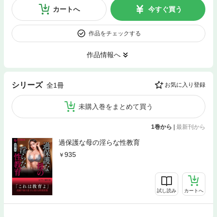
カートへ
今すぐ買う
作品をチェックする
作品情報へ
シリーズ
全1冊
お気に入り登録
未購入巻をまとめて買う
1巻から
|
最新刊から
過保護な母の淫らな性教育
935
試し読み
カートへ