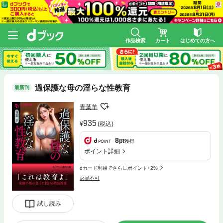
作品検索
カート
はじめての方へ
過保護な母の淫らな性教育
最新刊
青葉羊
935
(税込)
8
pt
獲得
ポイント詳細
dカード利用でさらにポイント+2%
返品不可
試し読み