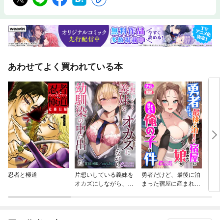
あわせてよく買われている本
忍者と極道
片想いしている義妹を
勇者だけど、最後に泊
おう
オカズにしながら、幼
まった宿屋に産まれた
馴染の中に出した
娘がどう見ても俺の子
な件