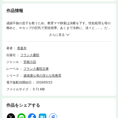
作品情報
成績不振の息子を救うため、教育ママ静葉は決断を下す。性欲処理も母の
務めと、Ｈカップの巨乳で実技指導。あくまで冷静に、淡々と……。だが
キスだけは許さない。母を本気にさせたい勇太は、媚薬で堅物の仮面を剥
がす。愛してる、と叫んでディープキスで中出しをねだる淫母。志望校合
格への近道は、親子で繰り返される濃厚交尾！
著者
青葉羊
出版社
フランス書院
ジャンル
官能小説
レーベル
フランス書院文庫
シリーズ
過保護な母の淫らな性教育
電子版配信開始日
2026/05/15
ファイルサイズ
0.71 MB
作品をシェアする