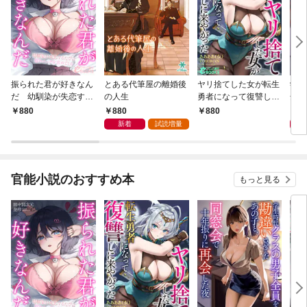
振られた君が好きなん
とある代筆屋の離婚後
ヤリ捨てした女が転生
学生
だ 幼馴染が失恋する
の人生
勇者になって復讐しに
全員
たびに慰めエッチを求
来やがった
あの
880
8
880
880
めてくる
年振
新着
試読増量
官能小説のおすすめ本
もっと見る