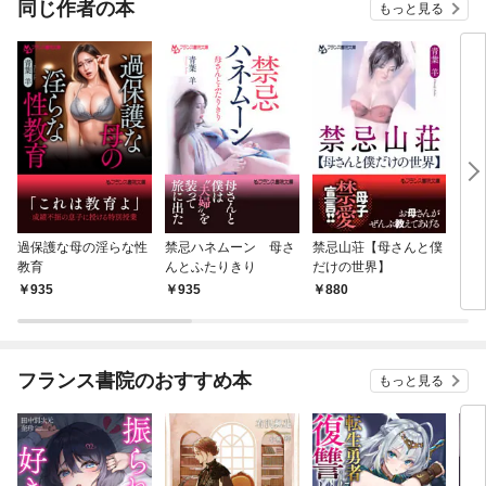
同じ作者の本
もっと見る
過保護な母の淫らな性
禁忌ハネムーン 母さ
禁忌山荘【母さんと僕
レン
教育
んとふたりきり
だけの世界】
ら母
935
935
880
8
フランス書院のおすすめ本
もっと見る