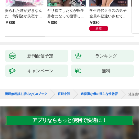
振られた君が好きなん
ヤリ捨てした女が転生
学生時代クラスの男子
片想
だ 幼馴染が失恋する
勇者になって復讐しに
全員を勘違いさせてた
オカ
たびに慰めエッチを求
来やがった
あの子と、同窓会で十
馴染
880
880
880
8
めてくる
年振りに再会した夜
新着
新刊配信予定
ランキング
キャンペーン
無料
漫画無料試し読みならdブック
官能小説
過保護な母の淫らな性教育
過保護
アプリならもっと便利で快適に！