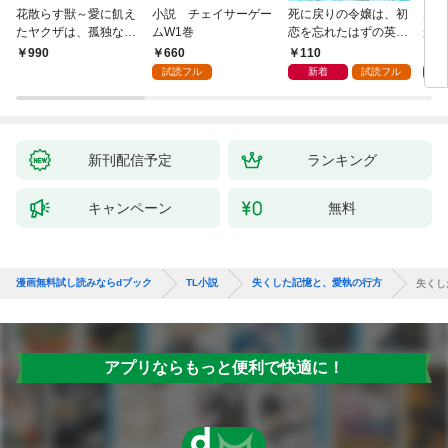
花散らす獣～愛に飢え
小説 チェイサーゲー
死に戻りの令嬢は、初
男を
たヤクザは、孤独な私
ムW1巻
恋を忘れたはずの英雄
が、
をかき乱す～
騎士から一途に愛され
護衛
660
110
6
￥990
る【１】
誘惑
試読フル
新着
試読フル
新刊配信予定
ランキング
キャンペーン
無料
漫画無料試し読みならdブック
TL小説
失くした記憶と、愛執の行方
失くし
アプリならもっと便利で快適に！