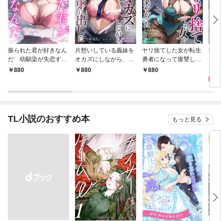
振られた君が好きなん
片想いしている義妹を
ヤリ捨てした女が転生
学生
だ 幼馴染が失恋する
オカズにしながら、幼
勇者になって復讐しに
全員
たびに慰めエッチを求
馴染の中に出した
来やがった
あの
8
880
880
880
めてくる
年振
TL小説のおすすめ本
もっと見る