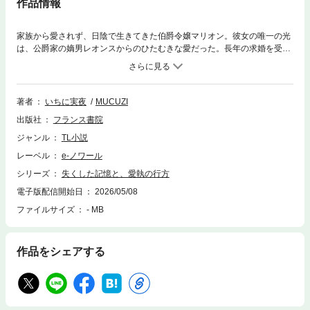
作品情報
家族から愛されず、日陰で生きてきた伯爵令嬢マリオン。彼女の唯一の光
は、公爵家の嫡男レオンスからのひたむきな愛だった。長年の求婚を受け
入れ、ついに婚約を結んだ矢先――不慮の事故で彼が記憶を失い、すべて
が狂い始める。美しい妹に彼を奪われたうえ、二人が抱き合う姿を見せつ
けられながら別の男に蹂躙される地獄。そのまま望まぬ男の妻となり、心
身ともに傷つけられて絶望の淵に沈むマリオンだったが、すべてを諦めた
著者
いちに実夜
MUCUZI
彼女の前にふたたびレオンスが姿を現して……。「どうしてまた、私の前
出版社
フランス書院
に現れるの」すべてを奪われてもなお、胸の奥で燻り続ける愚かで惨めな
愛執の行方は――。第34回フランス書院文庫官能大賞e-ノワール賞受賞
ジャンル
TL小説
作、登場。
レーベル
e-ノワール
シリーズ
失くした記憶と、愛執の行方
電子版配信開始日
2026/05/08
ファイルサイズ
- MB
作品をシェアする