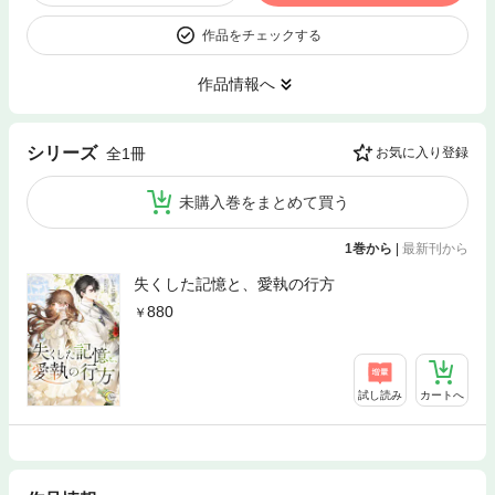
作品をチェックする
作品情報へ
シリーズ
全1冊
お気に入り登録
未購入巻をまとめて買う
1巻から
|
最新刊から
失くした記憶と、愛執の行方
880
試し読み
カートへ