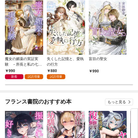
魔女の媚薬の実証実
失くした記憶と、愛執
盲目の聖女
験 －所長と私の七日
の行方
間の儀式－
990
880
990
新着
試読増量
試読増量
フランス書院のおすすめ本
もっと見る