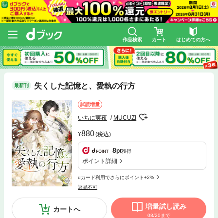
作品検索
カート
はじめての方へ
失くした記憶と、愛執の行方
最新刊
試読増量
いちに実夜
MUCUZI
880
(税込)
8
pt
獲得
ポイント詳細
dカード利用でさらにポイント+2%
返品不可
増量試し読み
カートへ
08/20まで