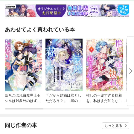
あわせてよく買われている本
落ちこぼれ白魔導士セ
「だから結婚は君とし
推しの一途すぎる執着
「こ
シルは対象外のはずで
ただろう？」 黒の姉
を、私はまだ知らない
時」
した
と金の妹−−それは黄金
【単行本版】
に魅入って歯車が狂っ
た伯爵家の話。
同じ作者の本
もっと見る