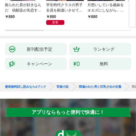
振られた君が好きなん
学生時代クラスの男子
片想いしている義妹を
ヤリ
だ 幼馴染が失恋する
全員を勘違いさせてた
オカズにしながら、幼
勇者
たびに慰めエッチを求
あの子と、同窓会で十
馴染の中に出した
来や
880
880
880
8
めてくる
年振りに再会した夜
新着
新刊配信予定
ランキング
キャンペーン
無料
漫画無料試し読みならdブック
官能小説
間違われた男と巨乳少女の生贄
間
アプリならもっと便利で快適に！