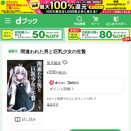
作品検索
カート
はじめての方へ
間違われた男と巨乳少女の生贄
最新刊
長月猛夫
330
(税込)
3
pt
獲得
ポイント詳細
dカード利用でさらにポイント+2%
返品不可
試し読み