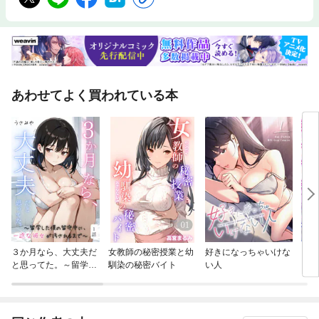
あわせてよく買われている本
３か月なら、大丈夫だ
女教師の秘密授業と幼
好きになっちゃいけな
ドM
と思ってた。～留学し
馴染の秘密バイト
い人
た僕の留守中に、一途
な彼女が汚されるまで
～