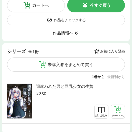
カートへ
今すぐ買う
作品をチェックする
作品情報へ
シリーズ
全1冊
お気に入り登録
未購入巻をまとめて買う
1巻から
|
最新刊から
間違われた男と巨乳少女の生贄
330
試し読み
カートへ