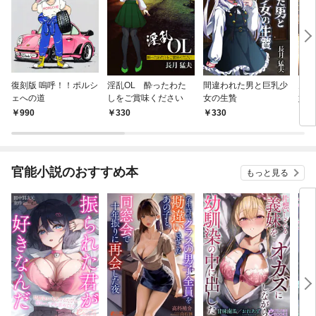
復刻版 嗚呼！！ポルシ
淫乱OL 酔ったわた
間違われた男と巨乳少
火遊
ェへの道
しをご賞味ください
女の生贄
奴隷
990
330
330
8
官能小説のおすすめ本
もっと見る