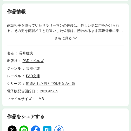
作品情報
商談相手を待っていたサラリーマンの佐藤は、怪しい男に声をかけられ
る。その男を商談相手と勘違いした佐藤は、誘われるまま高級外車に乗り
古びた倉庫に連れ込まれた。倉庫の中には少し大きい目のソファーが一つ
あり、ゴシック・ロリータの衣装を着た少女・千沙が荒縄で縛られて寝て
いる。困惑する佐藤。やがて千沙は目を覚ますが、何らかの組織が関与し
ているかもしれない、と考えた佐藤は千沙を解放することに躊躇した。不
著者
長月猛夫
満を口にする千沙は、慰めるために肩を抱こうとする佐藤の手にかみつ
出版社
PADノベルズ
く。痛みで逆上した佐藤は、無理やり一物を咥えさせ、イラマチオで射
精。その後、佐藤は縛られたままの千沙の衣装をハサミで切り、執拗な愛
ジャンル
官能小説
撫を加える。その快感に翻弄されてしまった千沙は、自ら挿入をねだっ
レーベル
PAD文庫
た。佐藤は怒張した一物を少女の部分にねじ込む。正常位から座位、バッ
クへと体位を変えて千沙を凌辱する佐藤。千沙は歓喜を露にするが、佐藤
シリーズ
間違われた男と巨乳少女の生贄
が「中に出す」と告げると、さすがに抵抗を示す。それでも佐藤は、窮屈
電子版配信開始日
2026/05/15
な千沙の胎内に大量の精液を吐き出したのだった。全てが終わって、料金
ファイルサイズ
- MB
も請求されないまま佐藤は倉庫から送り出された。佐藤は人間違いで連れ
てこられたことを察したのだった。
作品をシェアする