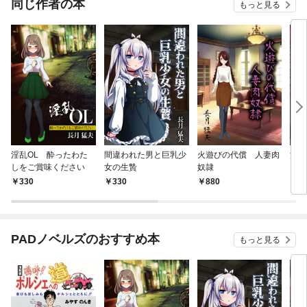
同じ作者の本
もっと見る
淫乱OL 酔ったわた
間違われた男と巨乳少
火遊びの代償 人妻肉
淫欲
しをご賞味ください
女の生贄
奴隷
330
330
880
8
PADノベルズのおすすめ本
もっと見る