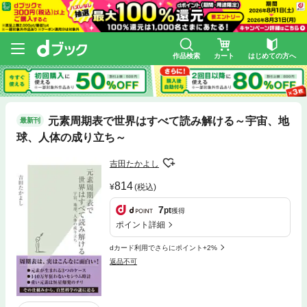
作品検索
カート
はじめての方へ
元素周期表で世界はすべて読み解ける～宇宙、地
最新刊
球、人体の成り立ち～
吉田たかよし
814
(税込)
7
pt
獲得
ポイント詳細
dカード利用でさらにポイント+2%
返品不可