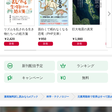
リズムを乱される生き
面白くて眠れなくなる
巨大地震の真実
病は
物たちへの処方箋
恐竜（PHP文庫）
2,420
950
1,980
2,
新着
新着
新着
新刊配信予定
ランキング
キャンペーン
無料
漫画無料試し読みならdブック
科学・テクノロジー
元素周期表で世界はすべて読