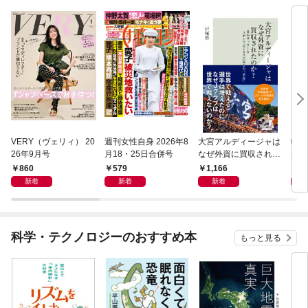
VERY（ヴェリィ） 20
週刊女性自身 2026年8
大宮アルディージャは
転売
26年9月号
月18・25日合併号
なぜ外資に買収された
から
のか？～日本サッカー
け）
860
579
1,166
1,
とスポーツビジネスに
新着
新着
新着
起きた「革命」～
科学・テクノロジーのおすすめ本
もっと見る