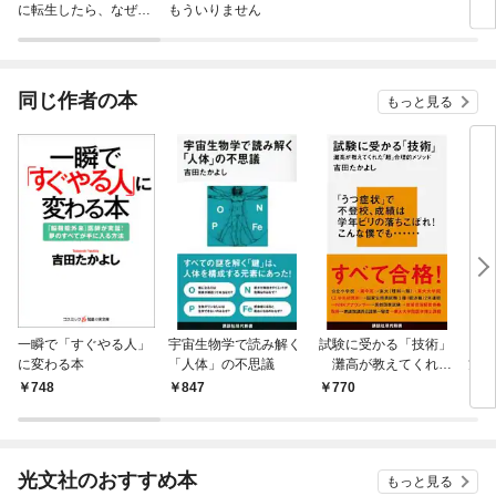
に転生したら、なぜか
もういりません
ロイ
ラスボス王子様に執着
今世
されています
りが
てく
OMI
同じ作者の本
もっと見る
一瞬で「すぐやる人」
宇宙生物学で読み解く
試験に受かる「技術」
「分
に変わる本
「人体」の不思議
灘高が教えてくれた
方」
「超」合理的メソッド
こと
748
847
770
8
える
光文社のおすすめ本
もっと見る