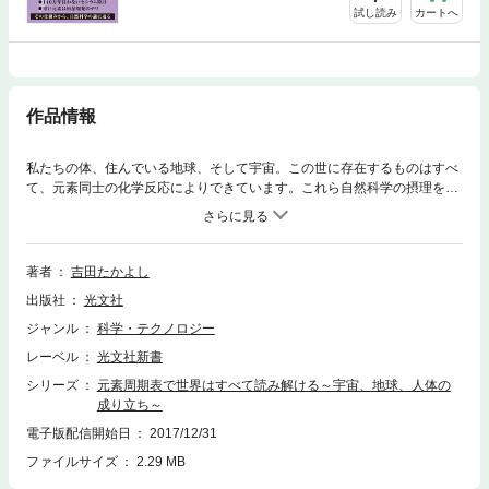
試し読み
カートへ
作品情報
私たちの体、住んでいる地球、そして宇宙。この世に存在するものはすべ
て、元素同士の化学反応によりできています。これら自然科学の摂理を凝
縮した万能の道具が、周期表です。元素たちが並んだ周期表のルールは、
複雑そうに見えてシンプル。縦と横のどっちから攻める？ なぜ人体は取
り込む栄養素を間違う？ 元素の化学進化って何？――難しそうだけどな
ぜか気になる、そんな周期表の仕組みわかる入門書。
著者
吉田たかよし
出版社
光文社
ジャンル
科学・テクノロジー
レーベル
光文社新書
シリーズ
元素周期表で世界はすべて読み解ける～宇宙、地球、人体の
成り立ち～
電子版配信開始日
2017/12/31
ファイルサイズ
2.29 MB