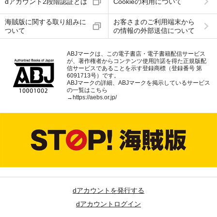
dアカウント2段階認証とは
Cookieの利用について
海賊版に関する取り組みに
お客さまのご利用端末から
ついて
の情報の外部送信について
ABJマークは、この電子書店・電子書籍配信サービス
が、著作権者からコンテンツ使用許諾を得た正規版配
信サービスであることを示す登録商標（登録番号 第
6091713号）です。
ABJマークの詳細、ABJマークを掲示しているサービス
の一覧はこちら
→
https://aebs.or.jp/
dアカウントを発行する
dアカウントログイン