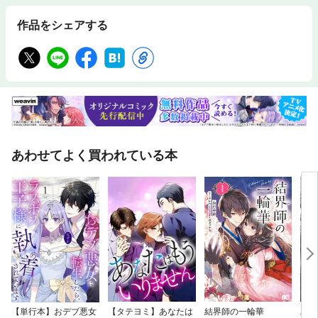
作品をシェアする
あわせてよく買われている本
【単行本】おデブ悪女
【タテヨミ】あなたは
結界師の一輪華
バッ